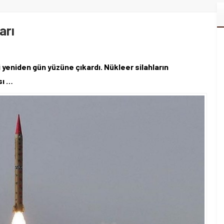
arı
 yeniden gün yüzüne çıkardı. Nükleer silahların
sı …