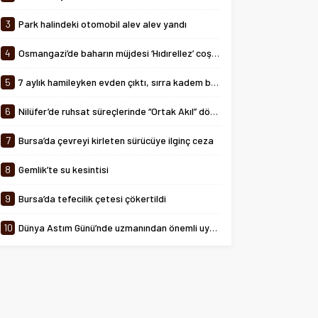
tarihinde 08:00-24:00 saatleri
arasında...
3
Park halindeki otomobil alev alev yandı
4
Osmangazi’de baharın müjdesi ‘Hıdırellez’ coşkuyla kutlandı
5
7 aylık hamileyken evden çıktı, sırra kadem bastı
6
Nilüfer’de ruhsat süreçlerinde “Ortak Akıl” dönemi
7
Bursa’da çevreyi kirleten sürücüye ilginç ceza
8
Gemlik’te su kesintisi
9
Bursa’da tefecilik çetesi çökertildi
10
Dünya Astım Günü’nde uzmanından önemli uyarılar