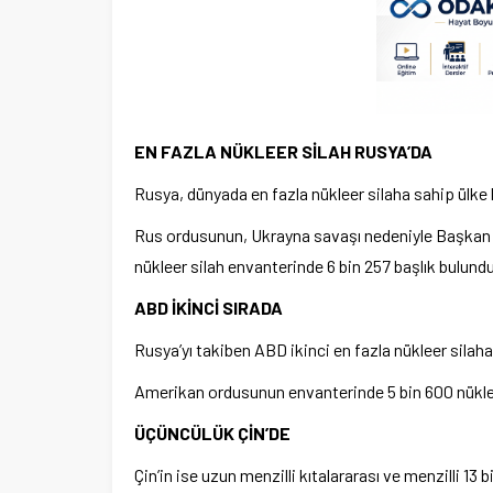
EN FAZLA NÜKLEER SİLAH RUSYA’DA
Rusya, dünyada en fazla nükleer silaha sahip ülk
Rus ordusunun, Ukrayna savaşı nedeniyle Başkan P
nükleer silah envanterinde 6 bin 257 başlık bulund
ABD İKİNCİ SIRADA
Rusya’yı takiben ABD ikinci en fazla nükleer silaha
Amerikan ordusunun envanterinde 5 bin 600 nükleer
ÜÇÜNCÜLÜK ÇİN’DE
Çin’in ise uzun menzilli kıtalararası ve menzilli 1