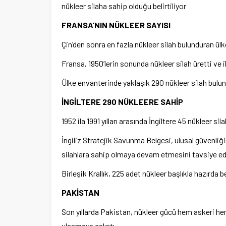
nükleer silaha sahip olduğu belirtiliyor
FRANSA’NIN NÜKLEER SAYISI
Çin’den sonra en fazla nükleer silah bulunduran ülk
Fransa, 1950’lerin sonunda nükleer silah üretti ve i
Ülke envanterinde yaklaşık 290 nükleer silah bulun
İNGİLTERE 290 NÜKLEERE SAHİP
1952 ila 1991 yılları arasında İngiltere 45 nükleer sila
İngiliz Stratejik Savunma Belgesi, ulusal güvenliği
silahlara sahip olmaya devam etmesini tavsiye ed
Birleşik Krallık, 225 adet nükleer başlıkla hazırda b
PAKİSTAN
Son yıllarda Pakistan, nükleer gücü hem askeri he
ulaşmaya çalıştı.