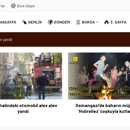
rlar
Bize Ulaşın
NASAYFA
GEMLİK
GÜNDEM
BURSA
3. SAYFA
dırellez’ coşkuyla kutlandı
sırra kadem bastı
Ortak Akıl” dönemi
v yandı
halindeki otomobil alev alev
Osmangazi’de baharın müj
yandı
‘Hıdırellez’ coşkuyla kutl