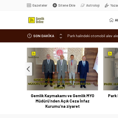
Gazeteler
Sitene Ekle
Astroloji
Yaza
A
SON DAKİKA
Osmangazi’de baharın müjdesi ‘Hı
7 aylık hamileyken evden çıktı, 
Nilüfer’de ruhsat süreçlerinde “
Romanya’da Hıdırellez Coşkusu
Park halindeki otomobil alev ale
 Coşkusu
Gemlik Kaymakamı ve Gemlik MYO
Park 
Müdürü’nden Açık Ceza İnfaz
Kurumu’na ziyaret