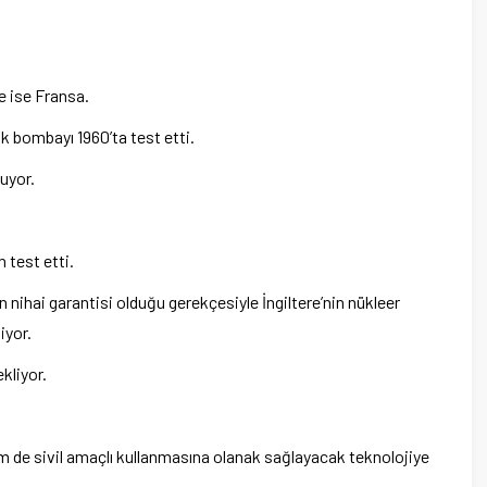
e ise Fransa.
lk bombayı 1960’ta test etti.
uyor.
h test etti.
n nihai garantisi olduğu gerekçesiyle İngiltere’nin nükleer
iyor.
ekliyor.
m de sivil amaçlı kullanmasına olanak sağlayacak teknolojiye