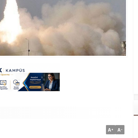
A
A
+
-