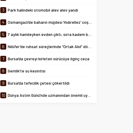
tarihinde 08:00-24:00 saatleri
arasında...
3
Park halindeki otomobil alev alev yandı
4
Osmangazi’de baharın müjdesi ‘Hıdırellez’ coşkuyla kutlandı
5
7 aylık hamileyken evden çıktı, sırra kadem bastı
6
Nilüfer’de ruhsat süreçlerinde “Ortak Akıl” dönemi
7
Bursa’da çevreyi kirleten sürücüye ilginç ceza
8
Gemlik’te su kesintisi
9
Bursa’da tefecilik çetesi çökertildi
10
Dünya Astım Günü’nde uzmanından önemli uyarılar