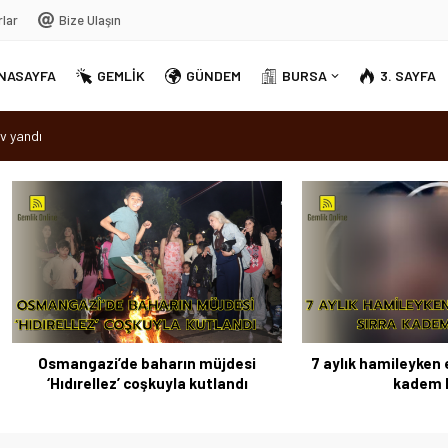
rlar
Bize Ulaşın
NASAYFA
GEMLİK
GÜNDEM
BURSA
3. SAYFA
v yandı
dırellez’ coşkuyla kutlandı
sırra kadem bastı
Ortak Akıl” dönemi
angazi’de baharın müjdesi
7 aylık hamileyken evden çıktı
dırellez’ coşkuyla kutlandı
kadem bastı