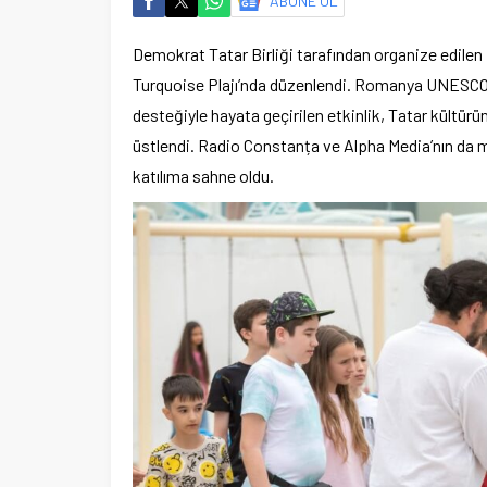
ABONE OL
Demokrat Tatar Birliği tarafından organize edilen Hı
Turquoise Plajı’nda düzenlendi. Romanya UNESCO 
desteğiyle hayata geçirilen etkinlik, Tatar kültür
üstlendi. Radio Constanța ve Alpha Media’nın da med
katılıma sahne oldu.