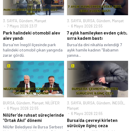
3. SAYFA
,
Gündem
,
Manşet
3. SAYFA
,
BURSA
,
Gündem
,
Manşet
7 Mayıs 2026 23:17
6 Mayıs 2026 22:55
Park halindeki otomobil alev
7 aylık hamileyken evden çıktı,
alev yandı
sırra kadem bastı
Bursa'nın İnegöl ilçesinde park
Bursa'da dini nikahla evlendiği 7
halindeki otomobil çıkan yangında
aylık hamile kadının "Babamın
zarar gördü.
yanına...
BURSA
,
Gündem
,
Manşet
,
NİLÜFER
3. SAYFA
,
BURSA
,
Gündem
,
İNEGÖL
,
6 Mayıs 2026 22:55
Manşet
6 Mayıs 2026 22:55
Nilüfer’de ruhsat süreçlerinde
“Ortak Akıl” dönemi
Bursa’da çevreyi kirleten
sürücüye ilginç ceza
Nilüfer Belediyesi ile Bursa Serbest