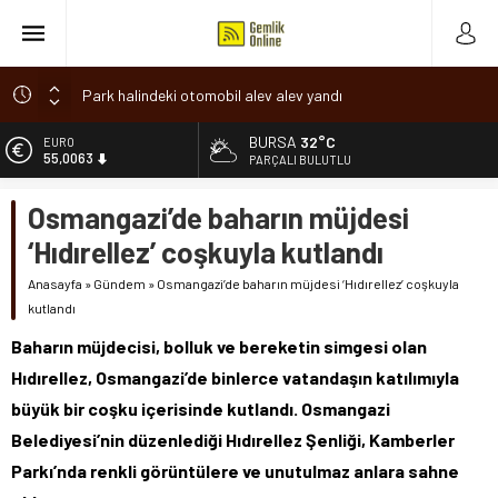
Park halindeki otomobil alev alev yandı
Osmangazi’de baharın müjdesi ‘Hıdırellez’ coşkuyla kutlandı
BURSA
32°C
ALTIN
6.543,59
7 aylık hamileyken evden çıktı, sırra kadem bastı
PARÇALI BULUTLU
Nilüfer’de ruhsat süreçlerinde “Ortak Akıl” dönemi
BİST
Osmangazi’de baharın müjdesi
13.798,82
Romanya’da Hıdırellez Coşkusu
‘Hıdırellez’ coşkuyla kutlandı
DOLAR
47,7010
Anasayfa
»
Gündem
»
Osmangazi’de baharın müjdesi ‘Hıdırellez’ coşkuyla
kutlandı
EURO
55,0063
Baharın müjdecisi, bolluk ve bereketin simgesi olan
Hıdırellez, Osmangazi’de binlerce vatandaşın katılımıyla
büyük bir coşku içerisinde kutlandı. Osmangazi
Belediyesi’nin düzenlediği Hıdırellez Şenliği, Kamberler
Parkı’nda renkli görüntülere ve unutulmaz anlara sahne