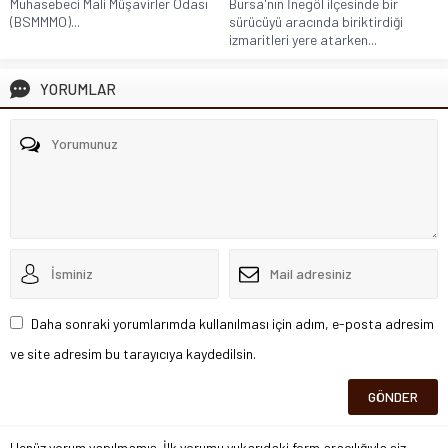
Muhasebeci Mali Müşavirler Odası
Bursa'nın İnegöl ilçesinde bir
(BSMMMO)...
sürücüyü aracında biriktirdiği
izmaritleri yere atarken...
YORUMLAR
Daha sonraki yorumlarımda kullanılması için adım, e-posta adresim
ve site adresim bu tarayıcıya kaydedilsin.
Henüz yorum yapılmamış. İlk yorumu yukarıdaki form aracılığıyla siz