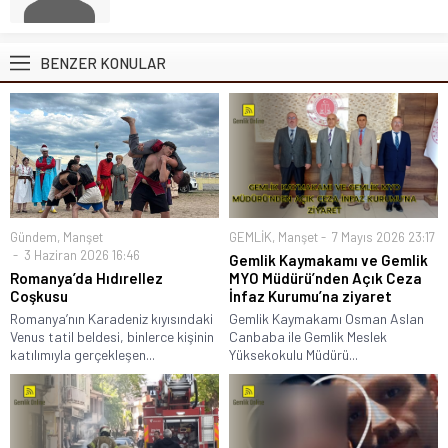
BENZER KONULAR
Gündem
,
Manşet
GEMLİK
,
Manşet
7 Mayıs 2026 23:17
3 Haziran 2026 16:46
Gemlik Kaymakamı ve Gemlik
Romanya’da Hıdırellez
MYO Müdürü’nden Açık Ceza
Coşkusu
İnfaz Kurumu’na ziyaret
Romanya’nın Karadeniz kıyısındaki
Gemlik Kaymakamı Osman Aslan
Venus tatil beldesi, binlerce kişinin
Canbaba ile Gemlik Meslek
katılımıyla gerçekleşen...
Yüksekokulu Müdürü...