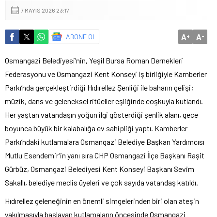
7 MAYIS 2026 23:17
A
A
ABONE OL
+
-
Osmangazi Belediyesi’nin, Yeşil Bursa Roman Dernekleri
Federasyonu ve Osmangazi Kent Konseyi iş birliğiyle Kamberler
Parkı’nda gerçekleştirdiği Hıdırellez Şenliği ile baharın gelişi;
müzik, dans ve geleneksel ritüeller eşliğinde coşkuyla kutlandı.
Her yaştan vatandaşın yoğun ilgi gösterdiği şenlik alanı, gece
boyunca büyük bir kalabalığa ev sahipliği yaptı. Kamberler
Parkı’ndaki kutlamalara Osmangazi Belediye Başkan Yardımcısı
Mutlu Esendemir’in yanı sıra CHP Osmangazi İlçe Başkanı Raşit
Gürbüz, Osmangazi Belediyesi Kent Konseyi Başkanı Sevim
Sakallı, belediye meclis üyeleri ve çok sayıda vatandaş katıldı.
Hıdırellez geleneğinin en önemli simgelerinden biri olan ateşin
yakılmasıyla başlayan kutlamaların öncesinde Osmangazi