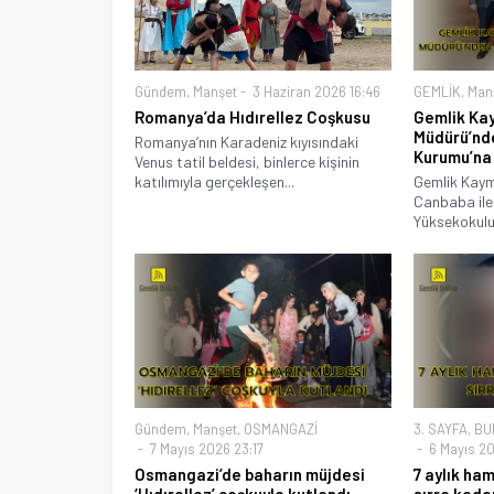
Gündem
,
Manşet
3 Haziran 2026 16:46
GEMLİK
,
Man
Romanya’da Hıdırellez Coşkusu
Gemlik Ka
Müdürü’nd
Romanya’nın Karadeniz kıyısındaki
Kurumu’na
Venus tatil beldesi, binlerce kişinin
katılımıyla gerçekleşen...
Gemlik Kay
Canbaba ile
Yüksekokulu
Gündem
,
Manşet
,
OSMANGAZİ
3. SAYFA
,
BU
7 Mayıs 2026 23:17
6 Mayıs 20
Osmangazi’de baharın müjdesi
7 aylık ha
‘Hıdırellez’ coşkuyla kutlandı
sırra kade