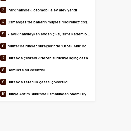
tarihinde 08:00-24:00 saatleri
arasında...
3
Park halindeki otomobil alev alev yandı
4
Osmangazi’de baharın müjdesi ‘Hıdırellez’ coşkuyla kutlandı
5
7 aylık hamileyken evden çıktı, sırra kadem bastı
6
Nilüfer’de ruhsat süreçlerinde “Ortak Akıl” dönemi
7
Bursa’da çevreyi kirleten sürücüye ilginç ceza
8
Gemlik’te su kesintisi
9
Bursa’da tefecilik çetesi çökertildi
10
Dünya Astım Günü’nde uzmanından önemli uyarılar