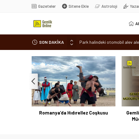
Gazeteler
Sitene Ekle
Astroloji
Yaza
A
SON DAKİKA
Park halindeki otomobil alev ale
Osmangazi’de baharın müjdesi ‘Hı
7 aylık hamileyken evden çıktı, 
Nilüfer’de ruhsat süreçlerinde “
Romanya’da Hıdırellez Coşkusu
 Coşkusu
Gemlik Kaymakamı ve Gemlik MYO
Park 
Müdürü’nden Açık Ceza İnfaz
Kurumu’na ziyaret