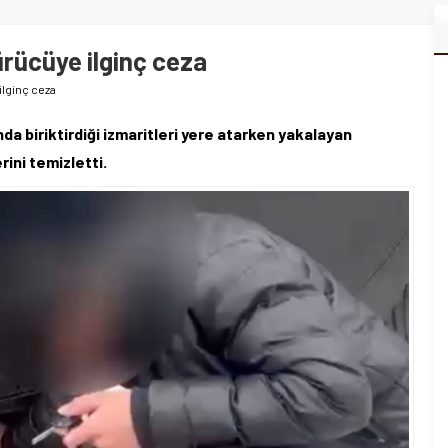
ürücüye ilginç ceza
ilginç ceza
da biriktirdiği izmaritleri yere atarken yakalayan
rini temizletti.