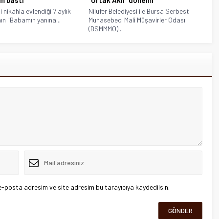
 nikahla evlendiği 7 aylık
Nilüfer Belediyesi ile Bursa Serbest
ın "Babamın yanına...
Muhasebeci Mali Müşavirler Odası
(BSMMMO)...
e-posta adresim ve site adresim bu tarayıcıya kaydedilsin.