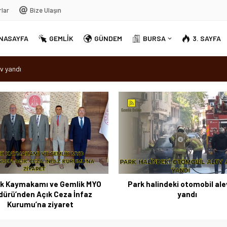
rlar
Bize Ulaşın
NASAYFA
GEMLİK
GÜNDEM
BURSA
3. SAYFA
v yandı
dırellez’ coşkuyla kutlandı
sırra kadem bastı
Ortak Akıl” dönemi
halindeki otomobil alev alev
Osmangazi’de baharın müj
yandı
‘Hıdırellez’ coşkuyla kutl