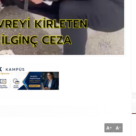
A
A
+
-