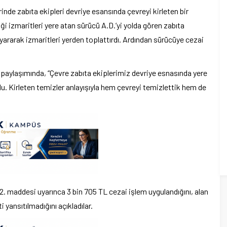
rinde zabıta ekipleri devriye esansında çevreyi kirleten bir
iği izmaritleri yere atan sürücü A.D.’yi yolda gören zabıta
 uyararak izmaritleri yerden toplattırdı. Ardından sürücüye cezai
 paylaşımında, “Çevre zabıta ekiplerimiz devriye esnasında yere
. Kirleten temizler anlayışıyla hem çevreyi temizlettik hem de
2. maddesi uyarınca 3 bin 705 TL cezai işlem uygulandığını, alan
i yansıtılmadığını açıkladılar.