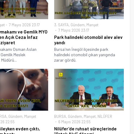
şet
7 Mayıs 2026 23:17
3. SAYFA
,
Gündem
,
Manşet
7 Mayıs 2026 23:17
ymakamı ve Gemlik MYO
en Açık Ceza İnfaz
Park halindeki otomobil alev alev
 ziyaret
yandı
makamı Osman Aslan
Bursa'nın İnegöl ilçesinde park
 Gemlik Meslek
halindeki otomobil çıkan yangında
 Müdürü...
zarar gördü.
RSA
,
Gündem
,
Manşet
BURSA
,
Gündem
,
Manşet
,
NİLÜFER
26 22:55
6 Mayıs 2026 22:55
mileyken evden çıktı,
Nilüfer’de ruhsat süreçlerinde
m bastı
“Ortak Akıl” dönemi