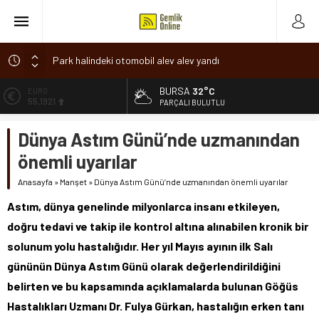
Park halindeki otomobil alev alev yandı
Osmangazi’de baharın müjdesi ‘Hıdırellez’ coşkuyla kutlandı
BURSA
32°C
ALTIN
6.659,09
7 aylık hamileyken evden çıktı, sırra kadem bastı
PARÇALI BULUTLU
Nilüfer’de ruhsat süreçlerinde “Ortak Akıl” dönemi
BİST
Dünya Astım Günü’nde uzmanından
13.779,39
Romanya’da Hıdırellez Coşkusu
önemli uyarılar
DOLAR
47,7155
Anasayfa
»
Manşet
»
Dünya Astım Günü’nde uzmanından önemli uyarılar
EURO
Astım, dünya genelinde milyonlarca insanı etkileyen,
55,1921
doğru tedavi ve takip ile kontrol altına alınabilen kronik bir
solunum yolu hastalığıdır. Her yıl Mayıs ayının ilk Salı
gününün Dünya Astım Günü olarak değerlendirildiğini
belirten ve bu kapsamında açıklamalarda bulunan Göğüs
Hastalıkları Uzmanı Dr. Fulya Gürkan, hastalığın erken tanı