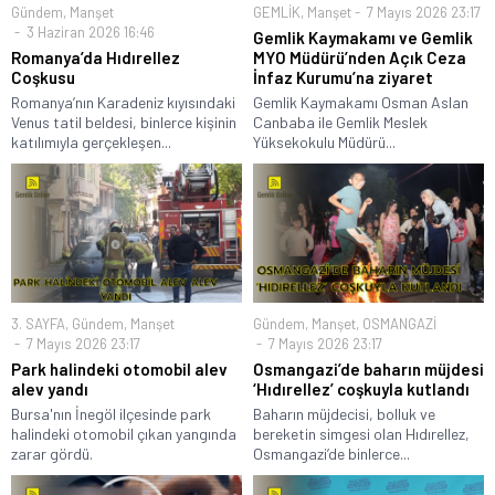
Gündem
,
Manşet
GEMLİK
,
Manşet
7 Mayıs 2026 23:17
3 Haziran 2026 16:46
Gemlik Kaymakamı ve Gemlik
Romanya’da Hıdırellez
MYO Müdürü’nden Açık Ceza
Coşkusu
İnfaz Kurumu’na ziyaret
Romanya’nın Karadeniz kıyısındaki
Gemlik Kaymakamı Osman Aslan
Venus tatil beldesi, binlerce kişinin
Canbaba ile Gemlik Meslek
katılımıyla gerçekleşen...
Yüksekokulu Müdürü...
3. SAYFA
,
Gündem
,
Manşet
Gündem
,
Manşet
,
OSMANGAZİ
7 Mayıs 2026 23:17
7 Mayıs 2026 23:17
Park halindeki otomobil alev
Osmangazi’de baharın müjdesi
alev yandı
‘Hıdırellez’ coşkuyla kutlandı
Bursa'nın İnegöl ilçesinde park
Baharın müjdecisi, bolluk ve
halindeki otomobil çıkan yangında
bereketin simgesi olan Hıdırellez,
zarar gördü.
Osmangazi’de binlerce...