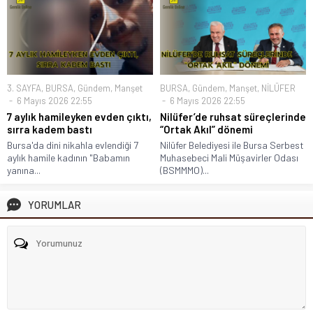
3. SAYFA
,
BURSA
,
Gündem
,
Manşet
BURSA
,
Gündem
,
Manşet
,
NİLÜFER
6 Mayıs 2026 22:55
6 Mayıs 2026 22:55
7 aylık hamileyken evden çıktı,
Nilüfer’de ruhsat süreçlerinde
sırra kadem bastı
“Ortak Akıl” dönemi
Bursa'da dini nikahla evlendiği 7
Nilüfer Belediyesi ile Bursa Serbest
aylık hamile kadının "Babamın
Muhasebeci Mali Müşavirler Odası
yanına...
(BSMMMO)...
YORUMLAR