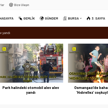
rlar
Bize Ulaşın
NASAYFA
GEMLİK
GÜNDEM
BURSA
3. SAYFA
v yandı
dırellez’ coşkuyla kutlandı
sırra kadem bastı
Ortak Akıl” dönemi
halindeki otomobil alev alev
Osmangazi’de baharın müj
yandı
‘Hıdırellez’ coşkuyla kutl