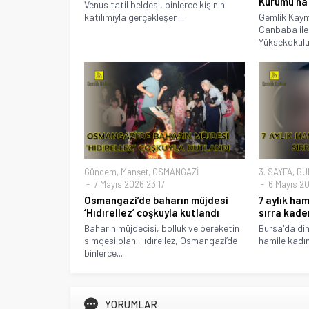
Kurumu’na
Venus tatil beldesi, binlerce kişinin
katılımıyla gerçekleşen...
Gemlik Kay
Canbaba ile
Yüksekokulu
Gündem
,
Manşet
,
OSMANGAZİ
3. SAYFA
,
BU
7 Mayıs 2026 23:17
6 Mayıs 20
Osmangazi’de baharın müjdesi
7 aylık ha
‘Hıdırellez’ coşkuyla kutlandı
sırra kade
Baharın müjdecisi, bolluk ve bereketin
Bursa'da dini
simgesi olan Hıdırellez, Osmangazi’de
hamile kadın
binlerce...
YORUMLAR