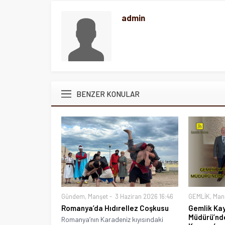
admin
BENZER KONULAR
Gündem
,
Manşet
3 Haziran 2026 16:46
GEMLİK
,
Man
Romanya’da Hıdırellez Coşkusu
Gemlik Ka
Müdürü’nd
Romanya’nın Karadeniz kıyısındaki