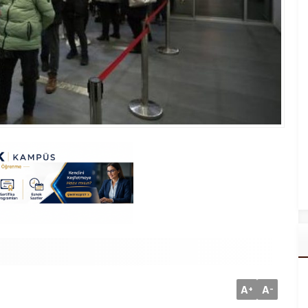
A
A
+
-