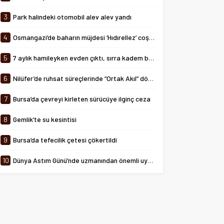
tarihinde 08:00-24:00 saatleri
arasında...
3
Park halindeki otomobil alev alev yandı
4
Osmangazi’de baharın müjdesi ‘Hıdırellez’ coşkuyla kutlandı
5
7 aylık hamileyken evden çıktı, sırra kadem bastı
6
Nilüfer’de ruhsat süreçlerinde “Ortak Akıl” dönemi
7
Bursa’da çevreyi kirleten sürücüye ilginç ceza
8
Gemlik’te su kesintisi
9
Bursa’da tefecilik çetesi çökertildi
10
Dünya Astım Günü’nde uzmanından önemli uyarılar