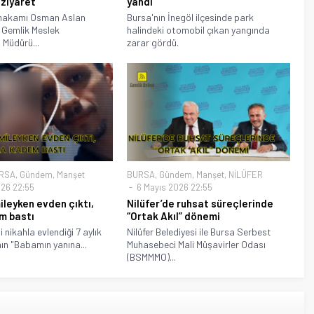
 ziyaret
yandı
makamı Osman Aslan
Bursa'nın İnegöl ilçesinde park
 Gemlik Meslek
halindeki otomobil çıkan yangında
 Müdürü...
zarar gördü.
RSA
,
Gündem
,
Manşet
BURSA
,
Gündem
,
Manşet
,
NİLÜFER
26 22:55
6 Mayıs 2026 22:55
mileyken evden çıktı,
Nilüfer’de ruhsat süreçlerinde
m bastı
“Ortak Akıl” dönemi
 nikahla evlendiği 7 aylık
Nilüfer Belediyesi ile Bursa Serbest
ın "Babamın yanına...
Muhasebeci Mali Müşavirler Odası
(BSMMMO)...