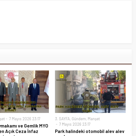
şet
7 Mayıs 2026 23:17
3. SAYFA
,
Gündem
,
Manşet
7 Mayıs 2026 23:17
ymakamı ve Gemlik MYO
en Açık Ceza İnfaz
Park halindeki otomobil alev alev