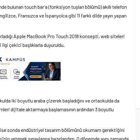
de bulunan touch bar’a (fonksiyon tuşları bölümü) akıllı telefon
ilizce, Fransızca ve İspanyolca gibi 11 farklı dilde yayın yapan
rladığı Apple MacBook Pro Touch 2018 konsepti, web siteleri
 ilgi çekici başlıklarla duyuruldu.
ulda iki boyutlu araba çizerek başladığını ve ortaokulda da
imleri dijitale aktarmaya başlamasının ardından 3 boyutlu
Lise sonda endüstriyel tasarım bölümünü okumam gerektiğini
i’nin yetenek sınavlarına hazırlandım. O dönemde aynı zamanda