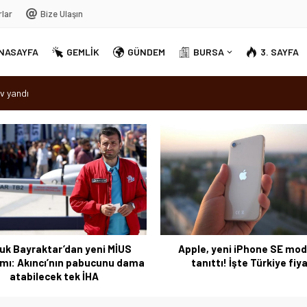
rlar
Bize Ulaşın
NASAYFA
GEMLİK
GÜNDEM
BURSA
3. SAYFA
v yandı
dırellez’ coşkuyla kutlandı
sırra kadem bastı
Ortak Akıl” dönemi
uk Bayraktar’dan yeni MİUS
Apple, yeni iPhone SE mod
ımı: Akıncı’nın pabucunu dama
tanıttı! İşte Türkiye fiya
atabilecek tek İHA