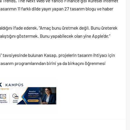
al Trends, The Next Web ve Yahoo Finance gibi küresel internet
sarımın 11 farklı dilde yayın yapan 27 tasarım blogu ve haber
ri aldığını ifade ederek, “Amaç bunu üretmek değil. Bunu üreterek
lıştığını göstermek. Bunu yapabilecek olan yine Apple’dır.”
 tavsiyesinde bulunan Kasap, projelerin tasarım ihtiyacı için
 tasarım programlarından birini ya da birkaçını öğrenmesi