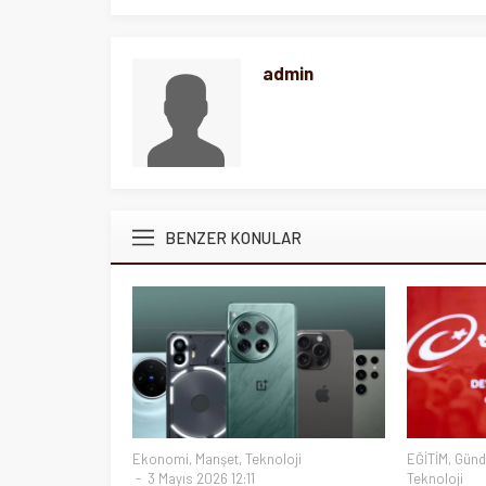
admin
BENZER KONULAR
Ekonomi
,
Manşet
,
Teknoloji
EĞİTİM
,
Gün
3 Mayıs 2026 12:11
Teknoloji