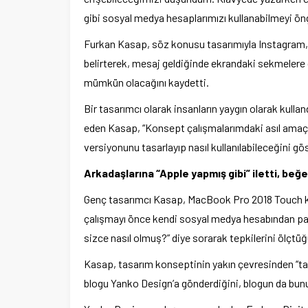
gibi sosyal medya hesaplarımızı kullanabilmeyi ö
Furkan Kasap, söz konusu tasarımıyla Instagram, 
belirterek, mesaj geldiğinde ekrandaki sekmele
mümkün olacağını kaydetti.
Bir tasarımcı olarak insanların yaygın olarak kullan
eden Kasap, “Konsept çalışmalarımdaki asıl amaç m
versiyonunu tasarlayıp nasıl kullanılabileceğini gö
Arkadaşlarına “Apple yapmış gibi” iletti, be
Genç tasarımcı Kasap, MacBook Pro 2018 Touch ko
çalışmayı önce kendi sosyal medya hesabından pay
sizce nasıl olmuş?” diye sorarak tepkilerini ölçtü
Kasap, tasarım konseptinin yakın çevresinden “ta
blogu Yanko Design’a gönderdiğini, blogun da bunu t