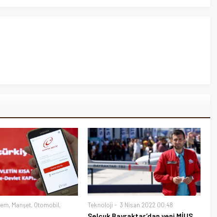
dem
,
Manşet
,
Otomobil
,
Teknoloji
3 Nisan 2022 00:48
Selçuk Bayraktar’dan yeni MİUS