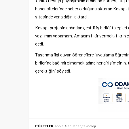
Yanko Design paylaşımının ardından Forbes, Digit
haber sitelerinde haber olduğunu aktaran Kasap, ta
sitesinde yer aldığını aktardı.
Kasap, projenin ardından çeşitli iş birliği taleple
yazılımını yapamam. Amacım fikir vermek, fikrin ça
dedi.
Tasarıma ilgi duyan öğrencilere “uygulama öğrenin”
birilerine bağımlı olmamak adına her girişimcinin,
gerektiğini söyledi.
ETİKETLER:
apple
,
SeoHaber
,
teknoloji