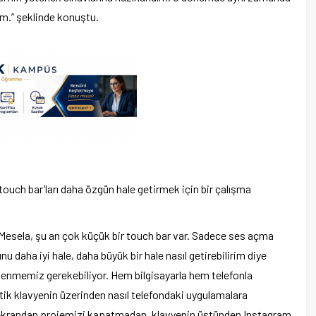
rdim.” şeklinde konuştu.
ouch bar’ları daha özgün hale getirmek için bir çalışma
. Mesela, şu an çok küçük bir touch bar var. Sadece ses açma
u daha iyi hale, daha büyük bir hale nasıl getirebilirim diye
ilenmemiz gerekebiliyor. Hem bilgisayarla hem telefonla
k klavyenin üzerinden nasıl telefondaki uygulamalara
ekrandan projemizi kapatmadan, klavyenin üstünden Instagram