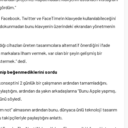
ngördüm.”
Facebook, Twitter ve FaceTime’ın klavyede kullanılabileceğini
re dokunmadan bunu klavyenin üzerindeki ekrandan yönetmenin
dığı cihazları üreten tasarımcılara alternatif önerdiğini ifade
arkalara ilham vermek, var olan bir şeyin gelişmiş bir
stermek.” dedi.
ğenip beğenmediklerini sordu
nseptini 2 günlük bir çalışmanın ardından tamamladığını,
laştığını, ardından da yakın arkadaşlarına “Bunu Apple yapmış,
ğünü söyledi.
m not” almasının ardından bunu, dünyaca ünlü teknoloji tasarım
akipçileriyle paylaştığını anlattı.