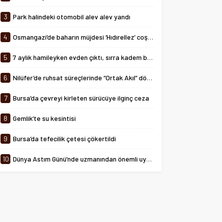
tarihinde 08:00-24:00 saatleri
arasında...
3
Park halindeki otomobil alev alev yandı
4
Osmangazi’de baharın müjdesi ‘Hıdırellez’ coşkuyla kutlandı
5
7 aylık hamileyken evden çıktı, sırra kadem bastı
6
Nilüfer’de ruhsat süreçlerinde “Ortak Akıl” dönemi
7
Bursa’da çevreyi kirleten sürücüye ilginç ceza
8
Gemlik’te su kesintisi
9
Bursa’da tefecilik çetesi çökertildi
10
Dünya Astım Günü’nde uzmanından önemli uyarılar