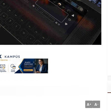
A
A
+
-