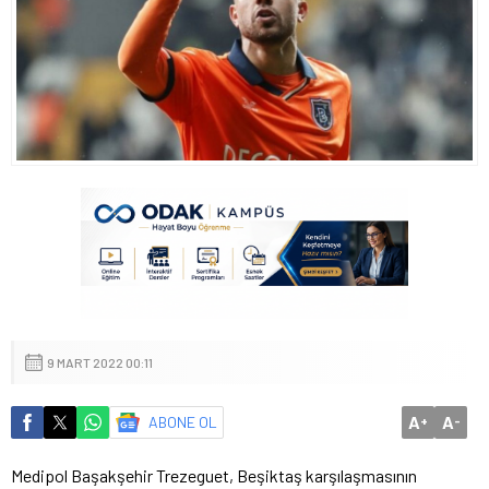
9 MART 2022 00:11
A
A
ABONE OL
+
-
Medipol Başakşehir Trezeguet, Beşiktaş karşılaşmasının