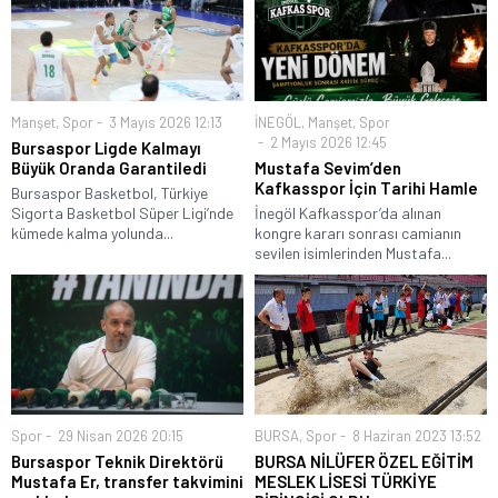
Manşet
,
Spor
3 Mayıs 2026 12:13
İNEGÖL
,
Manşet
,
Spor
2 Mayıs 2026 12:45
Bursaspor Ligde Kalmayı
Büyük Oranda Garantiledi
Mustafa Sevim’den
Kafkasspor İçin Tarihi Hamle
Bursaspor Basketbol, Türkiye
Sigorta Basketbol Süper Ligi’nde
İnegöl Kafkasspor’da alınan
kümede kalma yolunda...
kongre kararı sonrası camianın
sevilen isimlerinden Mustafa...
Spor
29 Nisan 2026 20:15
BURSA
,
Spor
8 Haziran 2023 13:52
Bursaspor Teknik Direktörü
BURSA NİLÜFER ÖZEL EĞİTİM
Mustafa Er, transfer takvimini
MESLEK LİSESİ TÜRKİYE