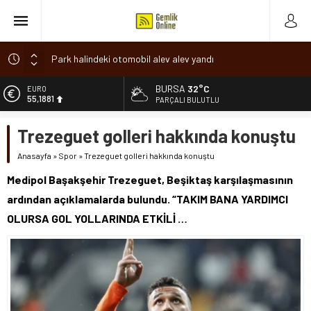
Park halindeki otomobil alev alev yandı
Osmangazi’de baharın müjdesi ‘Hıdırellez’ coşkuyla kutlandı
BURSA
32°C
ALTIN
6.660,55
7 aylık hamileyken evden çıktı, sırra kadem bastı
PARÇALI BULUTLU
Nilüfer’de ruhsat süreçlerinde “Ortak Akıl” dönemi
BİST
Trezeguet golleri hakkında konuştu
13.779,39
Romanya’da Hıdırellez Coşkusu
Anasayfa
»
Spor
»
Trezeguet golleri hakkında konuştu
DOLAR
47,7111
Medipol Başakşehir Trezeguet, Beşiktaş karşılaşmasının
EURO
ardından açıklamalarda bulundu. “TAKIM BANA YARDIMCI
55,1881
OLURSA GOL YOLLARINDA ETKİLİ …