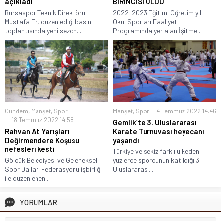
açıkladı
BİRİNCİSİ OLDU
Bursaspor Teknik Direktörü
2022-2023 Eğitim-Öğretim yılı
Mustafa Er, düzenlediği basın
Okul Sporları Faaliyet
toplantısında yeni sezon...
Programında yer alan İşitme...
Gündem
,
Manşet
,
Spor
Manşet
,
Spor
4 Temmuz 2022 14:46
18 Temmuz 2022 14:58
Gemlik’te 3. Uluslararası
Rahvan At Yarışları
Karate Turnuvası heyecanı
Değirmendere Koşusu
yaşandı
nefesleri kesti
Türkiye ve sekiz farklı ülkeden
Gölcük Belediyesi ve Geleneksel
yüzlerce sporcunun katıldığı 3.
Spor Dalları Federasyonu işbirliği
Uluslararası...
ile düzenlenen...
YORUMLAR