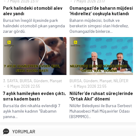
7 Mayıs 2026 23:17
7 Mayıs 2026 23:17
Park halindeki otomobil alev
Osmangazi’de baharın müjdesi
alev yandı
‘Hıdırellez’ coşkuyla kutlandı
Bursa'nın İnegöl ilçesinde park
Baharın müjdecisi, bolluk ve
halindeki otomobil çıkan yangında
bereketin simgesi olan Hıdırellez,
zarar gördü.
Osmangazi’de binlerce...
3. SAYFA
,
BURSA
,
Gündem
,
Manşet
BURSA
,
Gündem
,
Manşet
,
NİLÜFER
6 Mayıs 2026 22:55
6 Mayıs 2026 22:55
7 aylık hamileyken evden çıktı,
Nilüfer’de ruhsat süreçlerinde
sırra kadem bastı
“Ortak Akıl” dönemi
Bursa'da dini nikahla evlendiği 7
Nilüfer Belediyesi ile Bursa Serbest
aylık hamile kadının "Babamın
Muhasebeci Mali Müşavirler Odası
yanına...
(BSMMMO)...
YORUMLAR