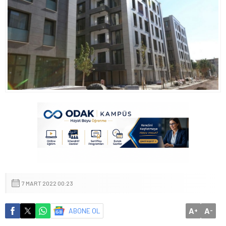
7 MART 2022 00:23
A
A
ABONE OL
+
-