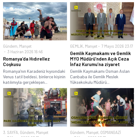
Gündem
,
Manşet
GEMLİK
,
Manşet
7 Mayıs 2026 23:17
3 Haziran 2026 16:46
Gemlik Kaymakamı ve Gemlik
Romanya’da Hıdırellez
MYO Müdürü’nden Açık Ceza
Coşkusu
İnfaz Kurumu’na ziyaret
Romanya’nın Karadeniz kıyısındaki
Gemlik Kaymakamı Osman Aslan
Venus tatil beldesi, binlerce kişinin
Canbaba ile Gemlik Meslek
katılımıyla gerçekleşen...
Yüksekokulu Müdürü...
3. SAYFA
,
Gündem
,
Manşet
Gündem
,
Manşet
,
OSMANGAZİ