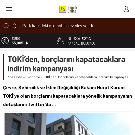
Park halindeki otomobil alev alev yandı
Osmangazi’de baharın müjdesi ‘Hıdırellez’ coşkuyla kutlandı
BURSA
32°C
ALTIN
6.584,66
7 aylık hamileyken evden çıktı, sırra kadem bastı
PARÇALI BULUTLU
Nilüfer’de ruhsat süreçlerinde “Ortak Akıl” dönemi
BİST
TOKİ’den, borçlarını kapatacaklara
13.889,75
Romanya’da Hıdırellez Coşkusu
indirim kampanyası
DOLAR
47,7046
Anasayfa
»
Ekonomi
»
TOKİ’den, borçlarını kapatacaklara indirim kampanyası
EURO
Çevre, Şehircilik ve İklim Değişikliği Bakanı Murat Kurum,
55,0051
TOKİ’ye olan borçlarını kapatacaklara yönelik kampanyanın
detaşlarını Twitter’da …