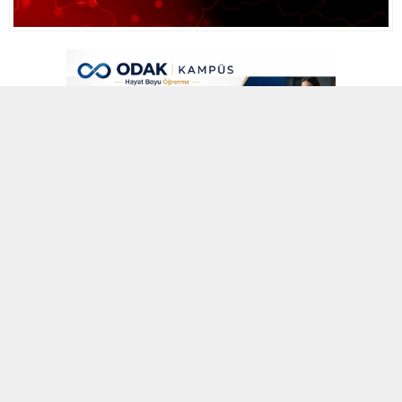
7 MART 2022 00:23
A
A
ABONE OL
+
-
İNEGÖL, BURSA (AA) –
İnegöl Mobilya Sanayicileri Derneği
(İMOS) tarafından düzenlenen “I’m Design” başlıklı sektörel tasarım
etkinliği sona erdi.
Dernekten yapılan açıklamaya göre, İMOS tarafından 2015’ten
itibaren her yıl gerçekleştirilen etkinlik, bu yıl 28 Şubat-5 Mart’ta