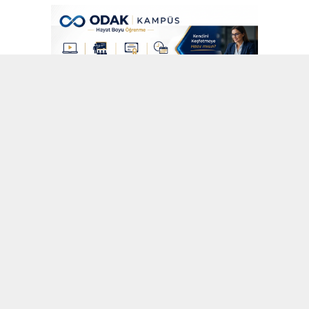
8 MART 2022 01:09
A
A
ABONE OL
+
-
Süper Lig’in 28. haftası dev bir maça sahne oldu. Fenerbahçe
evinde, Trabzonspor’u ağırladı.
Mücadele 1-1 sonuçlanırken bordo-mavililerin, en yakın rakibi
Konyaspor ile arasındaki fark 15 puan oldu.
ARA REKLAM ALANI