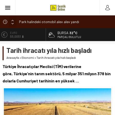
Park halindeki otomobil alev alev yandı
Osmangazi’de baharın müjdesi ‘Hıdırellez’ coşkuyla kutlandı
BURSA
32°C
ALTIN
6.584,66
7 aylık hamileyken evden çıktı, sırra kadem bastı
PARÇALI BULUTLU
Nilüfer’de ruhsat süreçlerinde “Ortak Akıl” dönemi
BİST
Tarih ihracatı yıla hızlı başladı
13.889,75
Romanya’da Hıdırellez Coşkusu
Anasayfa
»
Ekonomi
»
Tarih ihracatı yıla hızlı başladı
DOLAR
47,7046
Türkiye İhracatçılar Meclisi (TİM) verilerine
EURO
göre, Türkiye’nin tarım sektörü, 5 milyar 351 milyon 378 bin
55,0051
dolarla Cumhuriyet tarihinin en yüksek …