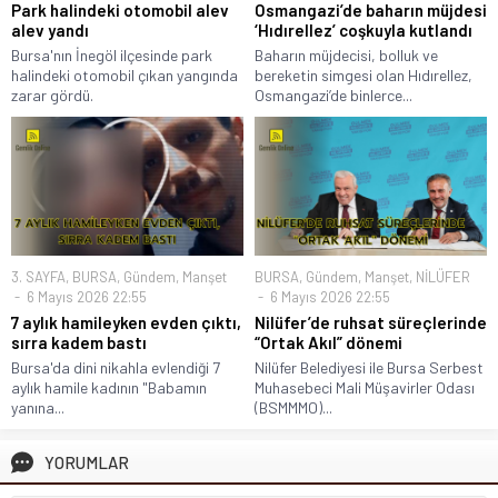
Park halindeki otomobil alev
Osmangazi’de baharın müjdesi
alev yandı
‘Hıdırellez’ coşkuyla kutlandı
Bursa'nın İnegöl ilçesinde park
Baharın müjdecisi, bolluk ve
halindeki otomobil çıkan yangında
bereketin simgesi olan Hıdırellez,
zarar gördü.
Osmangazi’de binlerce...
3. SAYFA
,
BURSA
,
Gündem
,
Manşet
BURSA
,
Gündem
,
Manşet
,
NİLÜFER
6 Mayıs 2026 22:55
6 Mayıs 2026 22:55
7 aylık hamileyken evden çıktı,
Nilüfer’de ruhsat süreçlerinde
sırra kadem bastı
“Ortak Akıl” dönemi
Bursa'da dini nikahla evlendiği 7
Nilüfer Belediyesi ile Bursa Serbest
aylık hamile kadının "Babamın
Muhasebeci Mali Müşavirler Odası
yanına...
(BSMMMO)...
YORUMLAR