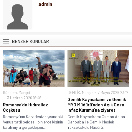
admin
BENZER KONULAR
Gündem
,
Manşet
GEMLİK
,
Manşet
7 Mayıs 2026 23:17
3 Haziran 2026 16:46
Gemlik Kaymakamı ve Gemlik
Romanya’da Hıdırellez
MYO Müdürü’nden Açık Ceza
Coşkusu
İnfaz Kurumu’na ziyaret
Romanya’nın Karadeniz kıyısındaki
Gemlik Kaymakamı Osman Aslan
Venus tatil beldesi, binlerce kişinin
Canbaba ile Gemlik Meslek
katılımıyla gerçekleşen...
Yüksekokulu Müdürü...