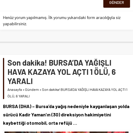
Henüz yorum yapılmamış. İlk yorumu yukarıdaki form aracılığıyla siz
yapabilirsiniz.
Son dakika! BURSA’DA YAĞIŞLI
HAVA KAZAYA YOL AÇTI 1 ÖLÜ, 6
YARALI
Anasayfa
»
Gündem
»
Son dakika! BURSA’DA YAĞIŞLI HAVA KAZAYA YOL AÇTI 1
ÖLÜ, 6 YARALI
BURSA (DHA) – Bursa’da yağış nedeniyle kayganlaşan yolda
sürücü Kadir Yaman’ın (30) direksiyon hakimiyetini
kaybettiği otomobil, orta refüjü …