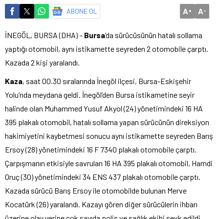
A
A
ABONE OL
+
-
İNEGÖL, BURSA (DHA) –
Bursa
‘da sürücüsünün hatalı sollama
yaptığı otomobil, aynı istikamette seyreden 2 otomobile çarptı.
Kazada 2 kişi yaralandı.
Kaza
, saat 00.30 sıralarında İnegöl ilçesi, Bursa-Eskişehir
Yolu’nda meydana geldi. İnegöl’den Bursa istikametine seyir
halinde olan Muhammed Yusuf Akyol (24) yönetimindeki 16 HA
395 plakalı otomobil, hatalı sollama yapan sürücünün direksiyon
hakimiyetini kaybetmesi sonucu aynı istikamette seyreden Barış
Ersoy (28) yönetimindeki 16 F 7340 plakalı otomobile çarptı.
Çarpışmanın etkisiyle savrulan 16 HA 395 plakalı otomobil, Hamdi
Oruç (30) yönetimindeki 34 ENS 437 plakalı otomobile çarptı.
Kazada sürücü Barış Ersoy ile otomobilde bulunan Merve
Kocatürk (26) yaralandı. Kazayı gören diğer sürücülerin ihbarı
üzerine olay yerine çok sayıda polis ve sağlık ekibi sevk edildi.