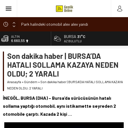
Park halindeki otomobil alev alev yandı
Osmangazi’de baharın müjdesi ‘Hıdırellez’ coşkuyla kutlandı
BURSA
31°C
ALTIN
6.660,55
7 aylık hamileyken evden çıktı, sırra kadem bastı
AZ BULUTLU
Nilüfer’de ruhsat süreçlerinde “Ortak Akıl” dönemi
BİST
Son dakika haber | BURSA’DA
13.779,39
Romanya’da Hıdırellez Coşkusu
HATALI SOLLAMA KAZAYA NEDEN
DOLAR
47,7111
OLDU; 2 YARALI
EURO
Anasayfa
»
Gündem
»
Son dakika haber | BURSA’DA HATALI SOLLAMA KAZAYA
55,1881
NEDEN OLDU; 2 YARALI
İNEGÖL, BURSA (DHA) – Bursa’da sürücüsünün hatalı
sollama yaptığı otomobil, aynı istikamette seyreden 2
otomobile çarptı. Kazada 2 kişi …