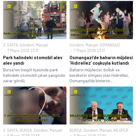
3. SAYFA
,
Gündem
,
Manşet
Gündem
,
Manşet
,
OSMANGAZİ
7 Mayıs 2026 23:17
7 Mayıs 2026 23:17
Park halindeki otomobil alev
Osmangazi’de baharın müjdesi
alev yandı
‘Hıdırellez’ coşkuyla kutlandı
Bursa'nın İnegöl ilçesinde park
Baharın müjdecisi, bolluk ve
halindeki otomobil çıkan yangında
bereketin simgesi olan Hıdırellez,
zarar gördü.
Osmangazi’de binlerce...
3. SAYFA
,
BURSA
,
Gündem
,
Manşet
BURSA
,
Gündem
,
Manşet
,
NİLÜFER
6 Mayıs 2026 22:55
6 Mayıs 2026 22:55