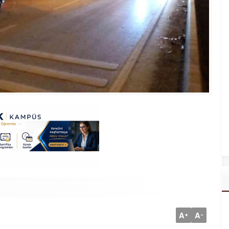
A
A
+
-