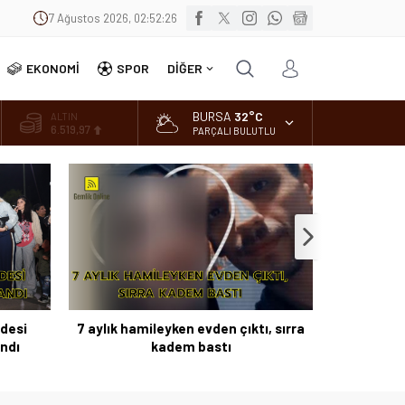
7 Ağustos 2026, 02:52:28
EKONOMİ
SPOR
DİĞER
BURSA
32°C
ALTIN
6.519,97
PARÇALI BULUTLU
BİST
13.798,82
DOLAR
47,7025
EURO
55,0112
desi
7 aylık hamileyken evden çıktı, sırra
Nilüfer’de 
andı
kadem bastı