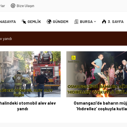
rlar
Bize Ulaşın
NASAYFA
GEMLİK
GÜNDEM
BURSA
3. SAYFA
v yandı
dırellez’ coşkuyla kutlandı
sırra kadem bastı
Ortak Akıl” dönemi
halindeki otomobil alev alev
Osmangazi’de baharın müj
yandı
‘Hıdırellez’ coşkuyla kutl