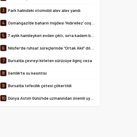
tarihinde 08:00-24:00 saatleri
arasında...
3
Park halindeki otomobil alev alev yandı
4
Osmangazi’de baharın müjdesi ‘Hıdırellez’ coşkuyla kutlandı
5
7 aylık hamileyken evden çıktı, sırra kadem bastı
6
Nilüfer’de ruhsat süreçlerinde “Ortak Akıl” dönemi
7
Bursa’da çevreyi kirleten sürücüye ilginç ceza
8
Gemlik’te su kesintisi
9
Bursa’da tefecilik çetesi çökertildi
10
Dünya Astım Günü’nde uzmanından önemli uyarılar