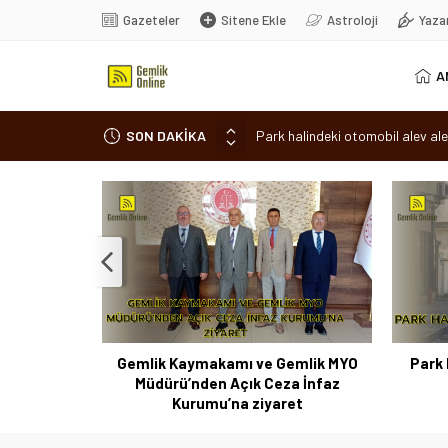
Gazeteler
Sitene Ekle
Astroloji
Yaza
A
SON DAKİKA
Park halindeki otomobil alev ale
Osmangazi’de baharın müjdesi ‘Hı
7 aylık hamileyken evden çıktı, 
Nilüfer’de ruhsat süreçlerinde “
Romanya’da Hıdırellez Coşkusu
 Coşkusu
Gemlik Kaymakamı ve Gemlik MYO
Park 
Müdürü’nden Açık Ceza İnfaz
Kurumu’na ziyaret