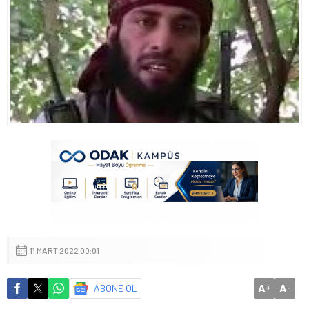
11 MART 2022 00:01
A
A
ABONE OL
+
-