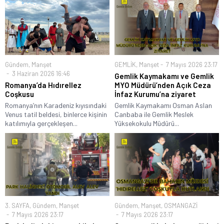
Gündem
,
Manşet
GEMLİK
,
Manşet
7 Mayıs 2026 23:17
3 Haziran 2026 16:46
Gemlik Kaymakamı ve Gemlik
Romanya’da Hıdırellez
MYO Müdürü’nden Açık Ceza
Coşkusu
İnfaz Kurumu’na ziyaret
Romanya’nın Karadeniz kıyısındaki
Gemlik Kaymakamı Osman Aslan
Venus tatil beldesi, binlerce kişinin
Canbaba ile Gemlik Meslek
katılımıyla gerçekleşen...
Yüksekokulu Müdürü...
3. SAYFA
,
Gündem
,
Manşet
Gündem
,
Manşet
,
OSMANGAZİ
7 Mayıs 2026 23:17
7 Mayıs 2026 23:17