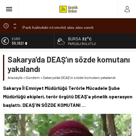
Park halindeki otomobil alev alev yandı
Osmangazi’de baharın müjdesi ‘Hıdırellez’ coşkuyla kutlandı
BURSA
32°C
ALTIN
6.659,09
7 aylık hamileyken evden çıktı, sırra kadem bastı
PARÇALI BULUTLU
Nilüfer’de ruhsat süreçlerinde “Ortak Akıl” dönemi
BİST
Sakarya’da DEAŞ’ın sözde komutanı
13.779,39
Romanya’da Hıdırellez Coşkusu
yakalandı
DOLAR
47,7155
Anasayfa
»
Gündem
»
Sakarya’da DEAŞ’ın sözde komutanı yakalandı
EURO
Sakarya İl Emniyet Müdürlüğü Terörle Mücadele Şube
55,1921
Müdürlüğü ekipleri, terör örgütü DEAŞ’a yönelik operasyon
başlattı. DEAŞ’IN SÖZDE KOMUTANI …