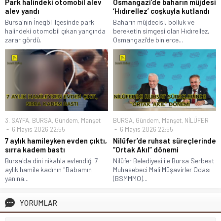
Park halindeki otomobil alev
Osmangazi’de baharın müjdesi
alev yandı
‘Hıdırellez’ coşkuyla kutlandı
Bursa'nın İnegöl ilçesinde park
Baharın müjdecisi, bolluk ve
halindeki otomobil çıkan yangında
bereketin simgesi olan Hıdırellez,
zarar gördü.
Osmangazi’de binlerce...
3. SAYFA
,
BURSA
,
Gündem
,
Manşet
BURSA
,
Gündem
,
Manşet
,
NİLÜFER
6 Mayıs 2026 22:55
6 Mayıs 2026 22:55
7 aylık hamileyken evden çıktı,
Nilüfer’de ruhsat süreçlerinde
sırra kadem bastı
“Ortak Akıl” dönemi
Bursa'da dini nikahla evlendiği 7
Nilüfer Belediyesi ile Bursa Serbest
aylık hamile kadının "Babamın
Muhasebeci Mali Müşavirler Odası
yanına...
(BSMMMO)...
YORUMLAR