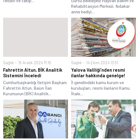
tedavi ve takip...
Gürsu Belediyesi Hayvan Bakım ve
Rehabilitasyon Merkezi, fedakar
anne kediyi...
Sağlık
15 Aralık 2024 17:15
Sağlık
14 Ekim 2024 13:51
Fahrettin Altun, BİK Analitik
Yalova Valiliği’nden resmi
Sistemini İnceledi
ilanlar hakkında genelge!
Cumhurbaşkanlığı İletişim Başkanı
İl genelindeki kamu kurum ve
Fahrettin Altun, Basın İlan
kuruluşları, resmi ilanların Kamu
Kurumunun (BİK) Analitik...
İhale...