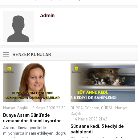
admin
BENZER KONULAR
Manşet
,
Sağlık
5 Mayıs 2026 22:39
BURSA
,
Gündem
,
GÜRSU
,
Manşet
,
Sağlık
Dünya Astım Günü’nde
4 Mayıs 2026 21:42
uzmanından önemli uyarılar
Süt anne kedi, 3 kediyi de
Astım, dünya genelinde
sahiplendi
milyonlarca insanı etkileyen, doğru