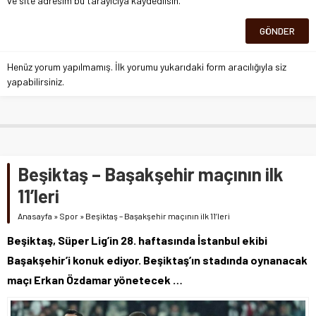
ve site adresim bu tarayıcıya kaydedilsin.
Henüz yorum yapılmamış. İlk yorumu yukarıdaki form aracılığıyla siz
yapabilirsiniz.
Beşiktaş – Başakşehir maçının ilk
11’leri
Anasayfa
»
Spor
»
Beşiktaş – Başakşehir maçının ilk 11’leri
Beşiktaş, Süper Lig’in 28. haftasında İstanbul ekibi
Başakşehir’i konuk ediyor. Beşiktaş’ın stadında oynanacak
maçı Erkan Özdamar yönetecek …