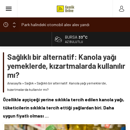
Park halindeki otomobil alev alev yandı
Osmangazi’de baharın müjdesi ‘Hıdırellez’ coşkuyla kutlandı
BURSA
33°C
ALTIN
6.660,55
7 aylık hamileyken evden çıktı, sırra kadem bastı
AZ BULUTLU
Nilüfer’de ruhsat süreçlerinde “Ortak Akıl” dönemi
BİST
Sağlıklı bir alternatif: Kanola yağı
13.779,39
Romanya’da Hıdırellez Coşkusu
yemeklerde, kızartmalarda kullanılır
DOLAR
47,7111
mı?
EURO
Anasayfa
»
Sağlık
»
Sağlıklı bir alternatif: Kanola yağı yemeklerde,
55,1881
kızartmalarda kullanılır mı?
Özellikle ayçiçeği yerine sıklıkla tercih edilen kanola yağı,
tüketicilerin sıklıkla tercih ettiği yağlardan biri. Daha
uygun fiyatlı olması …