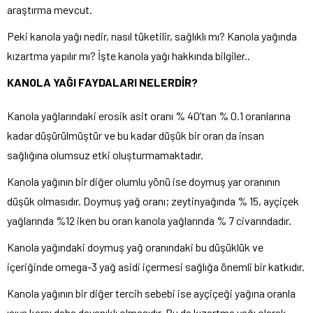
araştırma mevcut.
Peki kanola yağı nedir, nasıl tüketilir, sağlıklı mı? Kanola yağında
kızartma yapılır mı? İşte kanola yağı hakkında bilgiler..
KANOLA YAĞI FAYDALARI NELERDİR?
Kanola yağlarındaki erosik asit oranı % 40’tan % 0.1 oranlarına
kadar düşürülmüştür ve bu kadar düşük bir oran da insan
sağlığına olumsuz etki oluşturmamaktadır.
Kanola yağının bir diğer olumlu yönü ise doymuş yar oranının
düşük olmasıdır. Doymuş yağ oranı; zeytinyağında % 15, ayçiçek
yağlarında %12 iken bu oran kanola yağlarında % 7 civarındadır.
Kanola yağındaki doymuş yağ oranındaki bu düşüklük ve
içeriğinde omega-3 yağ asidi içermesi sağlığa önemli bir katkıdır.
Kanola yağının bir diğer tercih sebebi ise ayçiçeği yağına oranla
ısıya karşı daha dayanıklı olmasıdır. Bu da kızartma yağı olarak