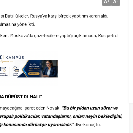
A
A
+
-
 Batılı ülkeler, Rusya’ya karşı birçok yaptırım kararı aldı.
ulmasına yönelikti.
ent Moskova’da gazetecilere yaptığı açıklamada, Rus petrol
NA DÜRÜST OLMALI”
namayacağına işaret eden Novak,
“Bu bir yıldan uzun sürer ve
rupalı politikacılar, vatandaşlarını, onları neyin beklediğini,
cağı konusunda dürüstçe uyarmalıdır.”
diye konuştu.