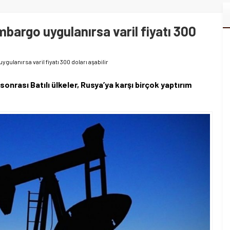
mbargo uygulanırsa varil fiyatı 300
gulanırsa varil fiyatı 300 doları aşabilir
onrası Batılı ülkeler, Rusya’ya karşı birçok yaptırım