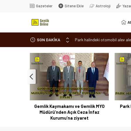
Gazeteler
Sitene Ekle
Astroloji
Yaza
A
SON DAKİKA
Park halindeki otomobil alev ale
Osmangazi’de baharın müjdesi ‘Hı
7 aylık hamileyken evden çıktı, 
Nilüfer’de ruhsat süreçlerinde “
Romanya’da Hıdırellez Coşkusu
 Coşkusu
Gemlik Kaymakamı ve Gemlik MYO
Park 
Müdürü’nden Açık Ceza İnfaz
Kurumu’na ziyaret