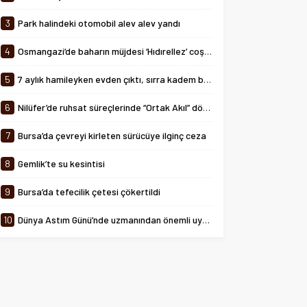
tarihinde 08:00-24:00 saatleri
arasında...
3
Park halindeki otomobil alev alev yandı
4
Osmangazi’de baharın müjdesi ‘Hıdırellez’ coşkuyla kutlandı
5
7 aylık hamileyken evden çıktı, sırra kadem bastı
6
Nilüfer’de ruhsat süreçlerinde “Ortak Akıl” dönemi
7
Bursa’da çevreyi kirleten sürücüye ilginç ceza
8
Gemlik’te su kesintisi
9
Bursa’da tefecilik çetesi çökertildi
10
Dünya Astım Günü’nde uzmanından önemli uyarılar