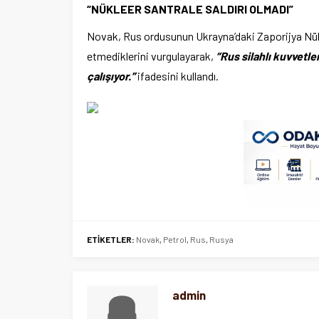
“NÜKLEER SANTRALE SALDIRI OLMADI”
Novak, Rus ordusunun Ukrayna’daki Zaporijya Nükle
etmediklerini vurgulayarak,
“Rus silahlı kuvvetler
çalışıyor.”
ifadesini kullandı.
ETİKETLER:
Novak
,
Petrol
,
Rus
,
Rusya
admin