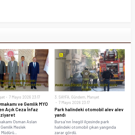
şet
7 Mayıs 2026 23:17
3. SAYFA
,
Gündem
,
Manşet
7 Mayıs 2026 23:17
ymakamı ve Gemlik MYO
en Açık Ceza İnfaz
Park halindeki otomobil alev alev
 ziyaret
yandı
makamı Osman Aslan
Bursa'nın İnegöl ilçesinde park
 Gemlik Meslek
halindeki otomobil çıkan yangında
 Müdürü...
zarar gördü.