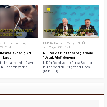
RSA
,
Gündem
,
Manşet
BURSA
,
Gündem
,
Manşet
,
NİLÜFER
26 22:55
6 Mayıs 2026 22:55
mileyken evden çıktı,
Nilüfer’de ruhsat süreçlerinde
m bastı
“Ortak Akıl” dönemi
 nikahla evlendiği 7 aylık
Nilüfer Belediyesi ile Bursa Serbest
ın "Babamın yanına...
Muhasebeci Mali Müşavirler Odası
(BSMMMO)...