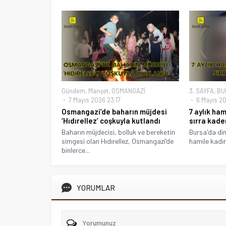
Gündem
,
Manşet
,
OSMANGAZİ
3. SAYFA
,
BU
7 Mayıs 2026 23:17
6 Mayıs 20
Osmangazi’de baharın müjdesi
7 aylık ha
‘Hıdırellez’ coşkuyla kutlandı
sırra kade
Baharın müjdecisi, bolluk ve bereketin
Bursa'da dini
simgesi olan Hıdırellez, Osmangazi’de
hamile kadın
binlerce...
YORUMLAR