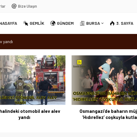
rlar
Bize Ulaşın
NASAYFA
GEMLİK
GÜNDEM
BURSA
3. SAYFA
v yandı
dırellez’ coşkuyla kutlandı
sırra kadem bastı
Ortak Akıl” dönemi
halindeki otomobil alev alev
Osmangazi’de baharın müj
yandı
‘Hıdırellez’ coşkuyla kutl