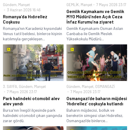
Gündem
,
Manşet
GEMLİK
,
Manşet
7 Mayıs 2026 23:17
3 Haziran 2026 16:46
Gemlik Kaymakamı ve Gemlik
Romanya’da Hıdırellez
MYO Müdürü’nden Açık Ceza
Coşkusu
İnfaz Kurumu’na ziyaret
Romanya’nın Karadeniz kıyısındaki
Gemlik Kaymakamı Osman Aslan
Venus tatil beldesi, binlerce kişinin
Canbaba ile Gemlik Meslek
katılımıyla gerçekleşen...
Yüksekokulu Müdürü...
3. SAYFA
,
Gündem
,
Manşet
Gündem
,
Manşet
,
OSMANGAZİ
7 Mayıs 2026 23:17
7 Mayıs 2026 23:17
Park halindeki otomobil alev
Osmangazi’de baharın müjdesi
alev yandı
‘Hıdırellez’ coşkuyla kutlandı
Bursa'nın İnegöl ilçesinde park
Baharın müjdecisi, bolluk ve
halindeki otomobil çıkan yangında
bereketin simgesi olan Hıdırellez,
zarar gördü.
Osmangazi’de binlerce...