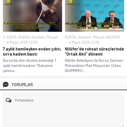
3. SAYFA
,
BURSA
,
Gündem
,
Manşet
BURSA
,
Gündem
,
Manşet
,
NİLÜFER
6 Mayıs 2026 22:55
6 Mayıs 2026 22:55
7 aylık hamileyken evden çıktı,
Nilüfer’de ruhsat süreçlerinde
sırra kadem bastı
“Ortak Akıl” dönemi
Bursa'da dini nikahla evlendiği 7
Nilüfer Belediyesi ile Bursa Serbest
aylık hamile kadının "Babamın
Muhasebeci Mali Müşavirler Odası
yanına...
(BSMMMO)...
YORUMLAR