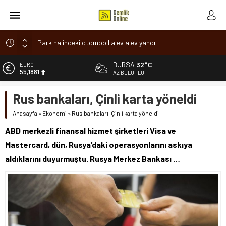
Park halindeki otomobil alev alev yandı
Osmangazi’de baharın müjdesi ‘Hıdırellez’ coşkuyla kutlandı
BURSA
32°C
ALTIN
6.660,55
7 aylık hamileyken evden çıktı, sırra kadem bastı
AZ BULUTLU
Nilüfer’de ruhsat süreçlerinde “Ortak Akıl” dönemi
BİST
Rus bankaları, Çinli karta yöneldi
13.779,39
Romanya’da Hıdırellez Coşkusu
Anasayfa
»
Ekonomi
»
Rus bankaları, Çinli karta yöneldi
DOLAR
47,7111
ABD merkezli finansal hizmet şirketleri Visa ve
EURO
Mastercard, dün, Rusya’daki operasyonlarını askıya
55,1881
aldıklarını duyurmuştu. Rusya Merkez Bankası …