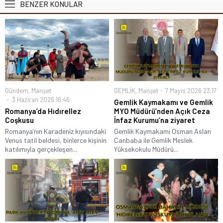
BENZER KONULAR
Gündem
,
Manşet
GEMLİK
,
Manşet
7 Mayıs 2026 23:17
3 Haziran 2026 16:46
Gemlik Kaymakamı ve Gemlik
Romanya’da Hıdırellez
MYO Müdürü’nden Açık Ceza
Coşkusu
İnfaz Kurumu’na ziyaret
Romanya’nın Karadeniz kıyısındaki
Gemlik Kaymakamı Osman Aslan
Venus tatil beldesi, binlerce kişinin
Canbaba ile Gemlik Meslek
katılımıyla gerçekleşen...
Yüksekokulu Müdürü...