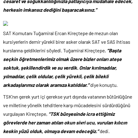
cesaret ve soğukkanlılığınızla patlayıcıya müdahale edecek,
herkesin imkansız dediğini başaracaksınız.”
SAT Komutanı Tuğamiral Ercan Kireçtepe de mezun olan
kursiyerlerin demir yürekli birer asker olarak SAT ve SAS ihtisas
kurslarına geldiklerini söyledi. Tuğamiral Kireçtepe,
“Başta
seçkin öğretmenlerimiz olmak üzere bizler onları ateşe
soktuk, şekillendirdik ve su verdik. Onlar kırılmadılar,
yılmadılar, çelik oldular, çelik yürekli, çelik bilekli
arkadaşlarımız olarak aramıza katıldılar.”
diye konuştu.
TSK’nın gerek yurt içi gerekse yurt dışında vatanının bütünlüğüne
ve milletine yönelik tehditlere karşı mücadelesini sürdürdüğünü
vurgulayan Kireçtepe,
“TSK bünyesinde icra ettiğimiz
görevlerde her zaman atılan okun sivri ucu, vurulan kılıcın
keskin yüzü olduk, olmaya devam edeceğiz.”
dedi.