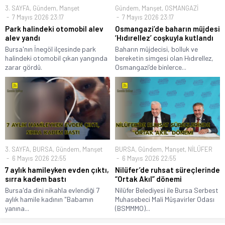
3. SAYFA
,
Gündem
,
Manşet
Gündem
,
Manşet
,
OSMANGAZİ
7 Mayıs 2026 23:17
7 Mayıs 2026 23:17
Park halindeki otomobil alev
Osmangazi’de baharın müjdesi
alev yandı
‘Hıdırellez’ coşkuyla kutlandı
Bursa'nın İnegöl ilçesinde park
Baharın müjdecisi, bolluk ve
halindeki otomobil çıkan yangında
bereketin simgesi olan Hıdırellez,
zarar gördü.
Osmangazi’de binlerce...
3. SAYFA
,
BURSA
,
Gündem
,
Manşet
BURSA
,
Gündem
,
Manşet
,
NİLÜFER
6 Mayıs 2026 22:55
6 Mayıs 2026 22:55
7 aylık hamileyken evden çıktı,
Nilüfer’de ruhsat süreçlerinde
sırra kadem bastı
“Ortak Akıl” dönemi
Bursa'da dini nikahla evlendiği 7
Nilüfer Belediyesi ile Bursa Serbest
aylık hamile kadının "Babamın
Muhasebeci Mali Müşavirler Odası
yanına...
(BSMMMO)...