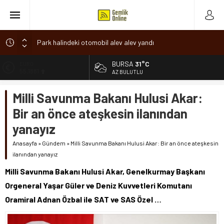
Park halindeki otomobil alev alev yandı
Osmangazi’de baharın müjdesi ‘Hıdırellez’ coşkuyla kutlandı
BURSA
31°C
ALTIN
6.660,55
7 aylık hamileyken evden çıktı, sırra kadem bastı
AZ BULUTLU
Nilüfer’de ruhsat süreçlerinde “Ortak Akıl” dönemi
BİST
Milli Savunma Bakanı Hulusi Akar:
13.779,39
Romanya’da Hıdırellez Coşkusu
Bir an önce ateşkesin ilanından
DOLAR
47,7111
yanayız
EURO
Anasayfa
»
Gündem
»
Milli Savunma Bakanı Hulusi Akar: Bir an önce ateşkesin
55,1881
ilanından yanayız
Milli Savunma Bakanı Hulusi Akar, Genelkurmay Başkanı
Orgeneral Yaşar Güler ve Deniz Kuvvetleri Komutanı
Oramiral Adnan Özbal ile SAT ve SAS Özel …