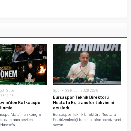
şet
,
Spor
Spor
29 Nisan 2026 20:15
26 12:45
Bursaspor Teknik Direktörü
evim’den Kafkasspor
Mustafa Er, transfer takvimini
i Hamle
açıkladı
asspor’da alınan kongre
Bursaspor Teknik Direktörü Mustafa
sı camianın sevilen
Er, düzenlediği basın toplantısında yeni
 Mustafa...
sezon...