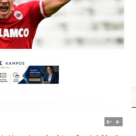
A
A
+
-