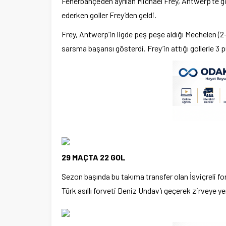
Fenerbahçe’den ayrılan Michael Frey, Antwerp’te 
ederken goller Frey’den geldi.
Frey, Antwerp’in ligde peş peşe aldığı Mechelen (2-
sarsma başarısı gösterdi. Frey’in attığı gollerle 3
29 MAÇTA 22 GOL
Sezon başında bu takıma transfer olan İsviçreli for
Türk asıllı forveti Deniz Undav’ı geçerek zirveye ye