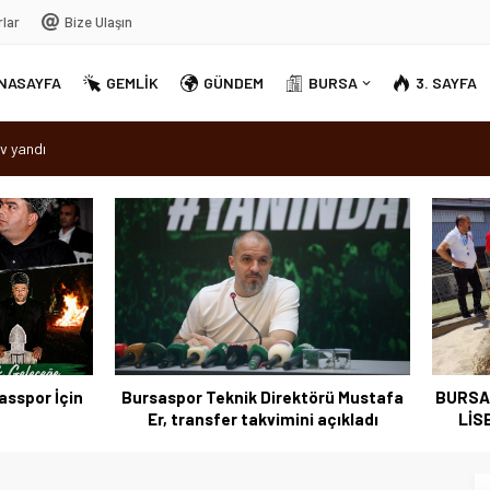
rlar
Bize Ulaşın
NASAYFA
GEMLİK
GÜNDEM
BURSA
3. SAYFA
v yandı
dırellez’ coşkuyla kutlandı
sırra kadem bastı
Ortak Akıl” dönemi
por Teknik Direktörü Mustafa
BURSA NİLÜFER ÖZEL EĞİTİM
 transfer takvimini açıkladı
LİSESİ TÜRKİYE BİRİNCİSİ