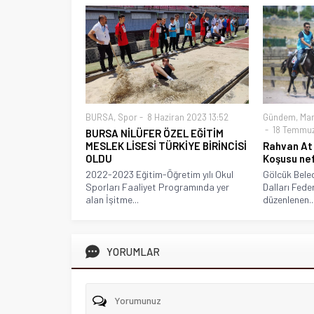
BURSA
,
Spor
8 Haziran 2023 13:52
Gündem
,
Ma
18 Temmuz
BURSA NİLÜFER ÖZEL EĞİTİM
MESLEK LİSESİ TÜRKİYE BİRİNCİSİ
Rahvan At
OLDU
Koşusu nef
2022-2023 Eğitim-Öğretim yılı Okul
Gölcük Bele
Sporları Faaliyet Programında yer
Dalları Feder
alan İşitme...
düzenlenen..
YORUMLAR