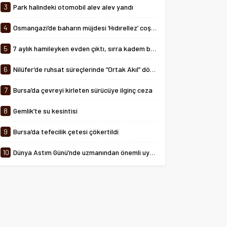
arasında...
3
Park halindeki otomobil alev alev yandı
4
Osmangazi’de baharın müjdesi ‘Hıdırellez’ coşkuyla kutlandı
5
7 aylık hamileyken evden çıktı, sırra kadem bastı
6
Nilüfer’de ruhsat süreçlerinde “Ortak Akıl” dönemi
7
Bursa’da çevreyi kirleten sürücüye ilginç ceza
8
Gemlik’te su kesintisi
9
Bursa’da tefecilik çetesi çökertildi
10
Dünya Astım Günü’nde uzmanından önemli uyarılar