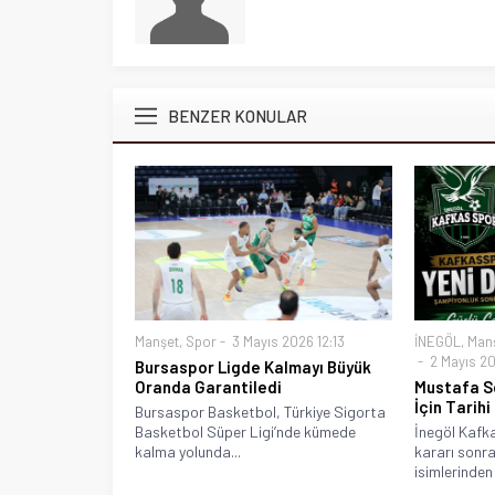
BENZER KONULAR
Manşet
,
Spor
3 Mayıs 2026 12:13
İNEGÖL
,
Man
2 Mayıs 20
Bursaspor Ligde Kalmayı Büyük
Oranda Garantiledi
Mustafa S
İçin Tarih
Bursaspor Basketbol, Türkiye Sigorta
Basketbol Süper Ligi’nde kümede
İnegöl Kafk
kalma yolunda...
kararı sonra
isimlerinden