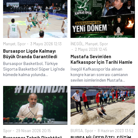
Manşet
,
Spor
3 Mayıs 2026 12:13
İNEGÖL
,
Manşet
,
Spor
2 Mayıs 2026 12:45
Bursaspor Ligde Kalmayı
Büyük Oranda Garantiledi
Mustafa Sevim’den
Kafkasspor İçin Tarihi Hamle
Bursaspor Basketbol, Türkiye
Sigorta Basketbol Süper Ligi’nde
İnegöl Kafkasspor’da alınan
kümede kalma yolunda...
kongre kararı sonrası camianın
sevilen isimlerinden Mustafa...
Spor
29 Nisan 2026 20:15
BURSA
,
Spor
8 Haziran 2023 13:52
Bursaspor Teknik Direktörü
BURSA NİLÜFER ÖZEL EĞİTİM