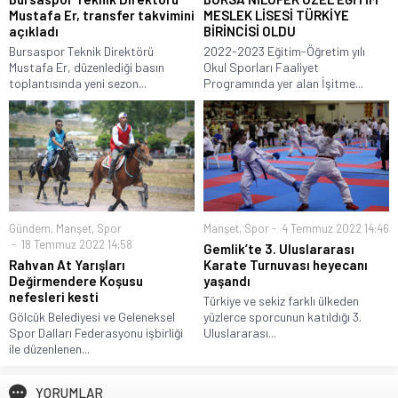
Mustafa Er, transfer takvimini
MESLEK LİSESİ TÜRKİYE
açıkladı
BİRİNCİSİ OLDU
Bursaspor Teknik Direktörü
2022-2023 Eğitim-Öğretim yılı
Mustafa Er, düzenlediği basın
Okul Sporları Faaliyet
toplantısında yeni sezon...
Programında yer alan İşitme...
Gündem
,
Manşet
,
Spor
Manşet
,
Spor
4 Temmuz 2022 14:46
18 Temmuz 2022 14:58
Gemlik’te 3. Uluslararası
Rahvan At Yarışları
Karate Turnuvası heyecanı
Değirmendere Koşusu
yaşandı
nefesleri kesti
Türkiye ve sekiz farklı ülkeden
Gölcük Belediyesi ve Geleneksel
yüzlerce sporcunun katıldığı 3.
Spor Dalları Federasyonu işbirliği
Uluslararası...
ile düzenlenen...
YORUMLAR