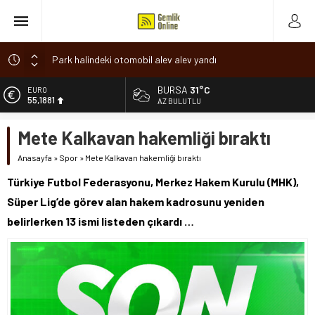
Park halindeki otomobil alev alev yandı
Osmangazi’de baharın müjdesi ‘Hıdırellez’ coşkuyla kutlandı
BURSA
31°C
ALTIN
6.660,55
7 aylık hamileyken evden çıktı, sırra kadem bastı
AZ BULUTLU
Nilüfer’de ruhsat süreçlerinde “Ortak Akıl” dönemi
BİST
Mete Kalkavan hakemliği bıraktı
13.779,39
Romanya’da Hıdırellez Coşkusu
Anasayfa
»
Spor
»
Mete Kalkavan hakemliği bıraktı
DOLAR
47,7111
Türkiye Futbol Federasyonu, Merkez Hakem Kurulu (MHK),
EURO
Süper Lig’de görev alan hakem kadrosunu yeniden
55,1881
belirlerken 13 ismi listeden çıkardı …