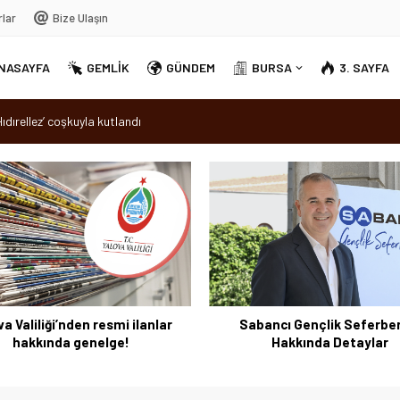
rlar
Bize Ulaşın
NASAYFA
GEMLİK
GÜNDEM
BURSA
3. SAYFA
sırra kadem bastı
Ortak Akıl” dönemi
v yandı
dırellez’ coşkuyla kutlandı
a Valiliği’nden resmi ilanlar
Sabancı Gençlik Seferber
hakkında genelge!
Hakkında Detaylar