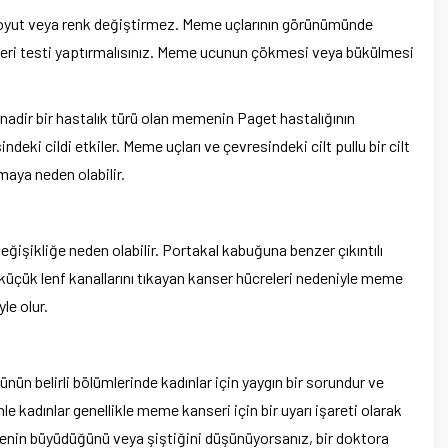
, boyut veya renk değiştirmez. Meme uçlarının görünümünde
seri testi yaptırmalısınız. Meme ucunun çökmesi veya bükülmesi
adir bir hastalık türü olan memenin Paget hastalığının
ndeki cildi etkiler. Meme uçları ve çevresindeki cilt pullu bir cilt
maya neden olabilir.
şikliğe neden olabilir. Portakal kabuğuna benzer çıkıntılı
küçük lenf kanallarını tıkayan kanser hücreleri nedeniyle meme
le olur.
n belirli bölümlerinde kadınlar için yaygın bir sorundur ve
nle kadınlar genellikle meme kanseri için bir uyarı işareti olarak
menin büyüdüğünü veya şiştiğini düşünüyorsanız, bir doktora