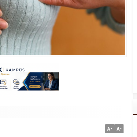
A
A
+
-