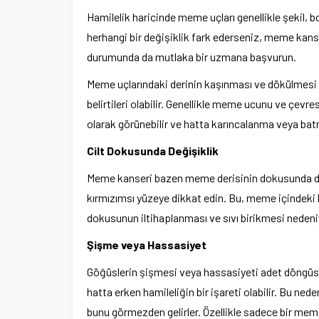
Hamilelik haricinde meme uçları genellikle şekil
herhangi bir değişiklik fark ederseniz, meme kan
durumunda da mutlaka bir uzmana başvurun.
Meme uçlarındaki derinin kaşınması ve dökülmesi n
belirtileri olabilir. Genellikle meme ucunu ve çevresi
olarak görünebilir ve hatta karıncalanma veya bat
Cilt Dokusunda Değişiklik
Meme kanseri bazen meme derisinin dokusunda deği
kırmızımsı yüzeye dikkat edin. Bu, meme içindeki 
dokusunun iltihaplanması ve sıvı birikmesi nedeniy
Şişme veya Hassasiyet
Göğüslerin şişmesi veya hassasiyeti adet döngüsünü
hatta erken hamileliğin bir işareti olabilir. Bu nede
bunu görmezden gelirler. Özellikle sadece bir me