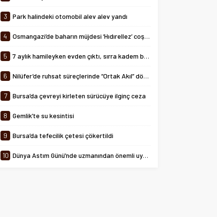
tarihinde 08:00-24:00 saatleri
arasında...
3
Park halindeki otomobil alev alev yandı
4
Osmangazi’de baharın müjdesi ‘Hıdırellez’ coşkuyla kutlandı
5
7 aylık hamileyken evden çıktı, sırra kadem bastı
6
Nilüfer’de ruhsat süreçlerinde “Ortak Akıl” dönemi
7
Bursa’da çevreyi kirleten sürücüye ilginç ceza
8
Gemlik’te su kesintisi
9
Bursa’da tefecilik çetesi çökertildi
10
Dünya Astım Günü’nde uzmanından önemli uyarılar