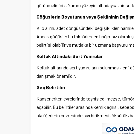
görünmelisiniz. Yumru yüzeyin altındaysa, hissedem
Göğüslerin Boyutunun veya Şeklininin Değiş
Kilo alımı, adet döngüsündeki değişiklikler, hamile
Ancak göğüsler bu faktörlerden bağımsız olarak şek
belirtisi olabilir ve mutlaka bir uzmana başvurulma
Koltuk Altındaki Sert Yumrular
Koltuk altlarında sert yumruların bulunması, lenf dü
danışmak önemlidir.
Geç Belirtiler
Kanser erken evrelerinde teşhis edilmezse, tümör bü
açabilir. Bu belirtiler arasında kemik ağrısı, sebepsi
akciğerlerin çevresinde sıvı birikmesi, öksürük, b