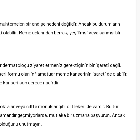
uhtemelen bir endişe nedeni değildir. Ancak bu durumların
i olabilir. Meme uçlarından berrak, yeşilimsi veya sarımsı bir
bir dermatologu ziyaret etmeniz gerektiğinin bir işareti değil,
ri formu olan inflamatuar meme kanserinin işareti de olabilir.
kanseri son derece nadirdir.
ktalar veya ciltte morluklar gibi cilt lekeri de vardır. Bu tür
la zamandır geçmiyorlarsa, mutlaka bir uzmana başvurun. Ancak
u olduğunu unutmayın.