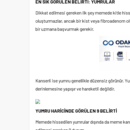
EN SIK GÖRÜLEN BELİRTİ: YUMRULAR
Dikkat edilmesi gereken ilk şey memede kitle hissi
oluşturmazlar, ancak bir kist veya fibroadenom olu
bir uzmana başvurmak gerekir.
Kanserli ise yumru genellikle düzensiz görünür. 
derinlemesine yapışır ve hareketli değildir.
YUMRU HARİCİNDE GÖRÜLEN 9 BELİRTİ
Memede hissedilen yumrular dışında da meme kanseri
edilmesi gereken 9 durum.