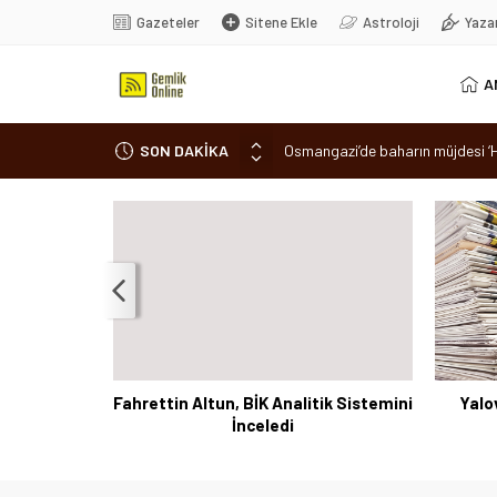
Gazeteler
Sitene Ekle
Astroloji
Yaza
A
SON DAKİKA
7 aylık hamileyken evden çıktı, 
Nilüfer’de ruhsat süreçlerinde “
Romanya’da Hıdırellez Coşkusu
Park halindeki otomobil alev ale
Osmangazi’de baharın müjdesi ‘Hı
 sahiplendi
Fahrettin Altun, BİK Analitik Sistemini
Yalov
İnceledi