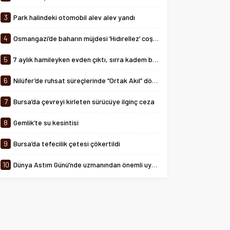
tarihinde 08:00-24:00 saatleri
arasında...
3
Park halindeki otomobil alev alev yandı
4
Osmangazi’de baharın müjdesi ‘Hıdırellez’ coşkuyla kutlandı
5
7 aylık hamileyken evden çıktı, sırra kadem bastı
6
Nilüfer’de ruhsat süreçlerinde “Ortak Akıl” dönemi
7
Bursa’da çevreyi kirleten sürücüye ilginç ceza
8
Gemlik’te su kesintisi
9
Bursa’da tefecilik çetesi çökertildi
10
Dünya Astım Günü’nde uzmanından önemli uyarılar