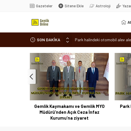
Gazeteler
Sitene Ekle
Astroloji
Yaza
A
SON DAKİKA
Park halindeki otomobil alev ale
Osmangazi’de baharın müjdesi ‘Hı
7 aylık hamileyken evden çıktı, 
Nilüfer’de ruhsat süreçlerinde “
Romanya’da Hıdırellez Coşkusu
 Coşkusu
Gemlik Kaymakamı ve Gemlik MYO
Park 
Müdürü’nden Açık Ceza İnfaz
Kurumu’na ziyaret