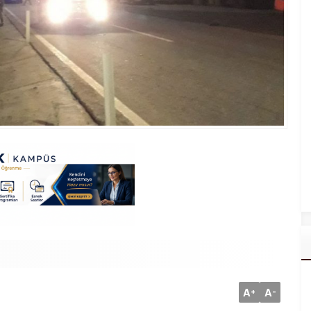
A
A
+
-