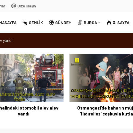
rlar
Bize Ulaşın
NASAYFA
GEMLİK
GÜNDEM
BURSA
3. SAYFA
v yandı
dırellez’ coşkuyla kutlandı
sırra kadem bastı
Ortak Akıl” dönemi
halindeki otomobil alev alev
Osmangazi’de baharın müj
yandı
‘Hıdırellez’ coşkuyla kutl