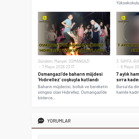
Yüksekokulu
Gündem
,
Manşet
,
OSMANGAZİ
3. SAYFA
,
BU
7 Mayıs 2026 23:17
6 Mayıs 20
Osmangazi’de baharın müjdesi
7 aylık ha
‘Hıdırellez’ coşkuyla kutlandı
sırra kade
Baharın müjdecisi, bolluk ve bereketin
Bursa'da dini
simgesi olan Hıdırellez, Osmangazi’de
hamile kadın
binlerce...
YORUMLAR