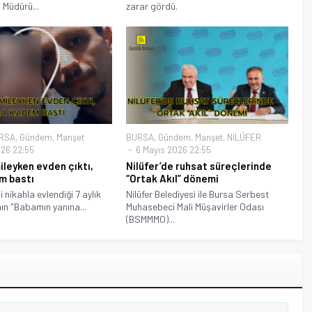
 Müdürü...
zarar gördü.
RSA
,
Gündem
,
Manşet
BURSA
,
Gündem
,
Manşet
,
NİLÜFER
26 22:55
6 Mayıs 2026 22:55
mileyken evden çıktı,
Nilüfer’de ruhsat süreçlerinde
m bastı
“Ortak Akıl” dönemi
 nikahla evlendiği 7 aylık
Nilüfer Belediyesi ile Bursa Serbest
ın "Babamın yanına...
Muhasebeci Mali Müşavirler Odası
(BSMMMO)...