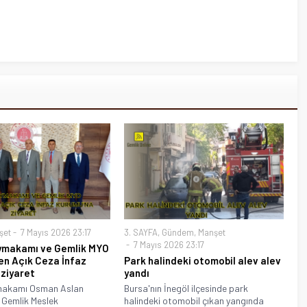
şet
7 Mayıs 2026 23:17
3. SAYFA
,
Gündem
,
Manşet
7 Mayıs 2026 23:17
ymakamı ve Gemlik MYO
en Açık Ceza İnfaz
Park halindeki otomobil alev alev
 ziyaret
yandı
makamı Osman Aslan
Bursa'nın İnegöl ilçesinde park
 Gemlik Meslek
halindeki otomobil çıkan yangında