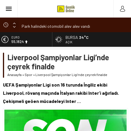
Park halindeki otomobil alev alev yandı
Osmangazi’de baharın müjdesi ‘Hıdırellez’ coşkuyla kutlandı
BURSA
34°C
ALTIN
6.662,10
7 aylık hamileyken evden çıktı, sırra kadem bastı
AÇIK
Nilüfer’de ruhsat süreçlerinde “Ortak Akıl” dönemi
BİST
Liverpool Şampiyonlar Ligi’nde
13.779,39
Romanya’da Hıdırellez Coşkusu
çeyrek finalde
DOLAR
47,6954
Anasayfa
»
Spor
»
Liverpool Şampiyonlar Ligi’nde çeyrek finalde
EURO
UEFA Şampiyonlar Ligi son 16 turunda İngiliz ekibi
55,1824
Liverpool, rövanş maçında İtalyan rakibi Inter’i ağırladı.
Çekişmeli geöen mücadeleyi Inter …