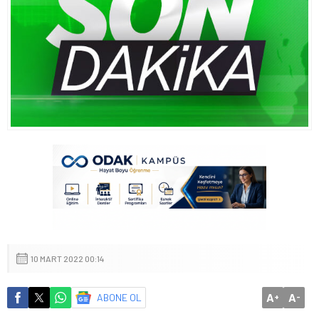
10 MART 2022 00:14
A
A
ABONE OL
+
-