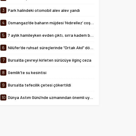
tarihinde 08:00-24:00 saatleri
arasında...
3
Park halindeki otomobil alev alev yandı
4
Osmangazi’de baharın müjdesi ‘Hıdırellez’ coşkuyla kutlandı
5
7 aylık hamileyken evden çıktı, sırra kadem bastı
6
Nilüfer’de ruhsat süreçlerinde “Ortak Akıl” dönemi
7
Bursa’da çevreyi kirleten sürücüye ilginç ceza
8
Gemlik’te su kesintisi
9
Bursa’da tefecilik çetesi çökertildi
10
Dünya Astım Günü’nde uzmanından önemli uyarılar