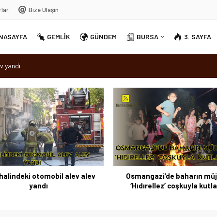
rlar
Bize Ulaşın
NASAYFA
GEMLİK
GÜNDEM
BURSA
3. SAYFA
v yandı
dırellez’ coşkuyla kutlandı
sırra kadem bastı
Ortak Akıl” dönemi
halindeki otomobil alev alev
Osmangazi’de baharın müj
yandı
‘Hıdırellez’ coşkuyla kutl