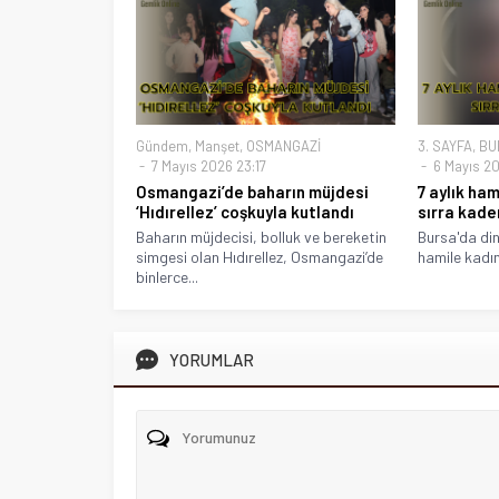
Gündem
,
Manşet
,
OSMANGAZİ
3. SAYFA
,
BU
7 Mayıs 2026 23:17
6 Mayıs 20
Osmangazi’de baharın müjdesi
7 aylık ha
‘Hıdırellez’ coşkuyla kutlandı
sırra kade
Baharın müjdecisi, bolluk ve bereketin
Bursa'da dini
simgesi olan Hıdırellez, Osmangazi’de
hamile kadın
binlerce...
YORUMLAR