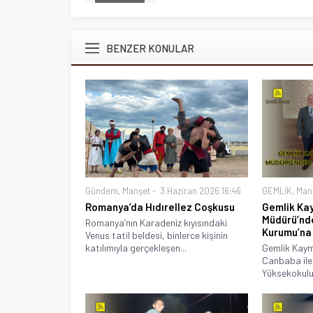
BENZER KONULAR
Gündem
,
Manşet
3 Haziran 2026 16:46
GEMLİK
,
Man
Romanya’da Hıdırellez Coşkusu
Gemlik Ka
Müdürü’nd
Romanya’nın Karadeniz kıyısındaki
Kurumu’na
Venus tatil beldesi, binlerce kişinin
katılımıyla gerçekleşen...
Gemlik Kay
Canbaba ile
Yüksekokulu