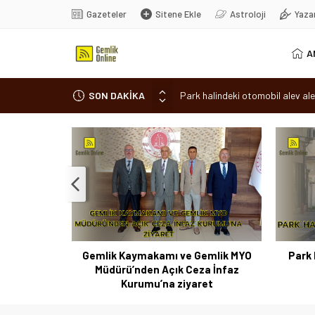
Gazeteler
Sitene Ekle
Astroloji
Yaza
A
SON DAKİKA
Park halindeki otomobil alev ale
Osmangazi’de baharın müjdesi ‘Hı
7 aylık hamileyken evden çıktı, 
Nilüfer’de ruhsat süreçlerinde “
Romanya’da Hıdırellez Coşkusu
 Coşkusu
Gemlik Kaymakamı ve Gemlik MYO
Park 
Müdürü’nden Açık Ceza İnfaz
Kurumu’na ziyaret