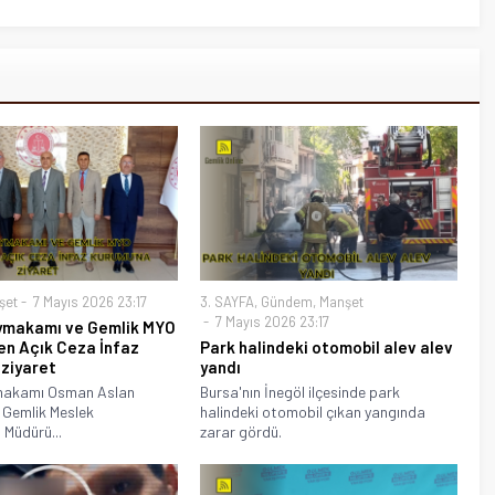
şet
7 Mayıs 2026 23:17
3. SAYFA
,
Gündem
,
Manşet
7 Mayıs 2026 23:17
ymakamı ve Gemlik MYO
en Açık Ceza İnfaz
Park halindeki otomobil alev alev
 ziyaret
yandı
makamı Osman Aslan
Bursa'nın İnegöl ilçesinde park
 Gemlik Meslek
halindeki otomobil çıkan yangında
 Müdürü...
zarar gördü.