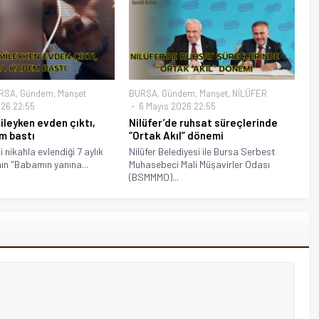
RSA
,
Gündem
,
Manşet
BURSA
,
Gündem
,
Manşet
,
NİLÜFER
26 22:55
6 Mayıs 2026 22:55
mileyken evden çıktı,
Nilüfer’de ruhsat süreçlerinde
m bastı
“Ortak Akıl” dönemi
 nikahla evlendiği 7 aylık
Nilüfer Belediyesi ile Bursa Serbest
ın "Babamın yanına...
Muhasebeci Mali Müşavirler Odası
(BSMMMO)...