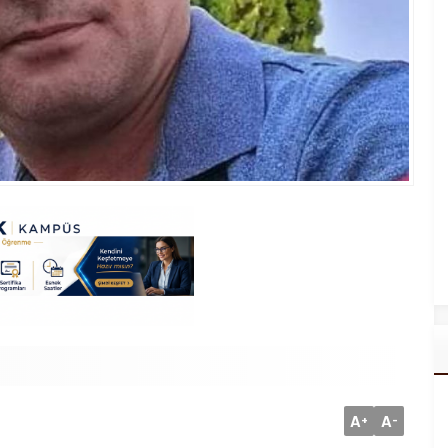
A
A
+
-