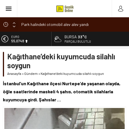
Park halindeki otomobil alev alev yandı
Osmangazi’de baharın müjdesi ‘Hıdırellez’ coşkuyla kutlandı
BURSA
33°C
ALTIN
6.623,43
7 aylık hamileyken evden çıktı, sırra kadem bastı
PARÇALI BULUTLU
Nilüfer’de ruhsat süreçlerinde “Ortak Akıl” dönemi
BİST
Kağıthane’deki kuyumcuda silahlı
13.785,25
Romanya’da Hıdırellez Coşkusu
soygun
DOLAR
47,7048
Anasayfa
»
Gündem
»
Kağıthane’deki kuyumcuda silahlı soygun
EURO
İstanbul’un Kağıthane ilçesi Nurtepe’de yaşanan olayda,
55,0748
öğle saatlerinde maskeli 4 şahıs, otomatik silahlarla
kuyumcuya girdi. Şahıslar …