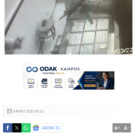
9 MART 2022 01:22
A
A
ABONE OL
+
-