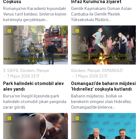
Coşkusu
İnfaz Kurumu’na ziyaret
Romanya’nın Karadeniz kıyısındaki
Gemlik Kaymakamı Osman Aslan
Venus tatil beldesi, binlerce kişinin
Canbaba ile Gemlik Meslek
katılımıyla gerçekleşen...
Yüksekokulu Müdürü...
3. SAYFA
,
Gündem
,
Manşet
Gündem
,
Manşet
,
OSMANGAZİ
7 Mayıs 2026 23:17
7 Mayıs 2026 23:17
Park halindeki otomobil alev
Osmangazi’de baharın müjdesi
alev yandı
‘Hıdırellez’ coşkuyla kutlandı
Bursa'nın İnegöl ilçesinde park
Baharın müjdecisi, bolluk ve
halindeki otomobil çıkan yangında
bereketin simgesi olan Hıdırellez,
zarar gördü.
Osmangazi’de binlerce...