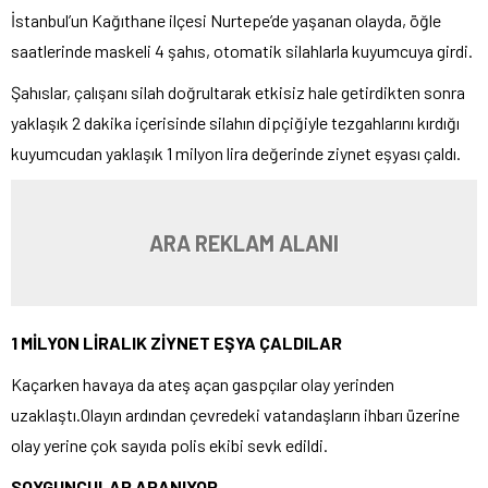
İstanbul’un Kağıthane ilçesi Nurtepe’de yaşanan olayda, öğle
saatlerinde maskeli 4 şahıs, otomatik silahlarla kuyumcuya girdi.
Şahıslar, çalışanı silah doğrultarak etkisiz hale getirdikten sonra
yaklaşık 2 dakika içerisinde silahın dipçiğiyle tezgahlarını kırdığı
kuyumcudan yaklaşık 1 milyon lira değerinde ziynet eşyası çaldı.
ARA REKLAM ALANI
1 MİLYON LİRALIK ZİYNET EŞYA ÇALDILAR
Kaçarken havaya da ateş açan gaspçılar olay yerinden
uzaklaştı.Olayın ardından çevredeki vatandaşların ihbarı üzerine
olay yerine çok sayıda polis ekibi sevk edildi.
SOYGUNCULAR ARANIYOR