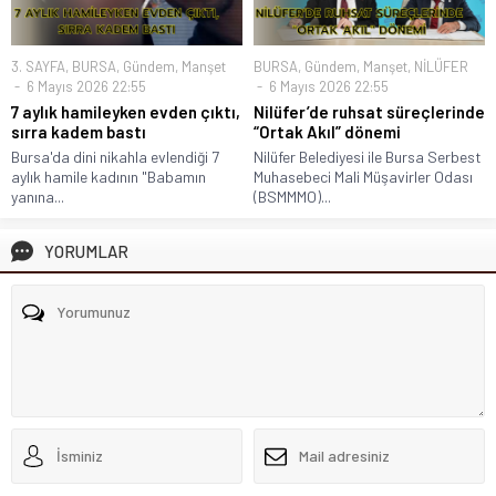
3. SAYFA
,
BURSA
,
Gündem
,
Manşet
BURSA
,
Gündem
,
Manşet
,
NİLÜFER
6 Mayıs 2026 22:55
6 Mayıs 2026 22:55
7 aylık hamileyken evden çıktı,
Nilüfer’de ruhsat süreçlerinde
sırra kadem bastı
“Ortak Akıl” dönemi
Bursa'da dini nikahla evlendiği 7
Nilüfer Belediyesi ile Bursa Serbest
aylık hamile kadının "Babamın
Muhasebeci Mali Müşavirler Odası
yanına...
(BSMMMO)...
YORUMLAR