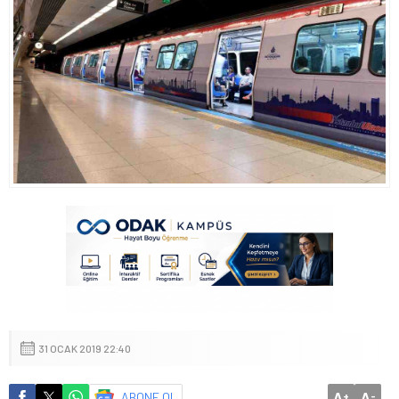
31 OCAK 2019 22:40
A
A
ABONE OL
+
-