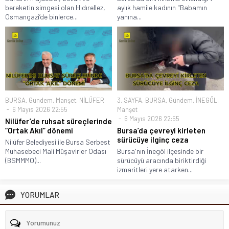
bereketin simgesi olan Hıdırellez,
aylık hamile kadının "Babamın
Osmangazi’de binlerce...
yanına...
BURSA
,
Gündem
,
Manşet
,
NİLÜFER
3. SAYFA
,
BURSA
,
Gündem
,
İNEGÖL
,
6 Mayıs 2026 22:55
Manşet
6 Mayıs 2026 22:55
Nilüfer’de ruhsat süreçlerinde
“Ortak Akıl” dönemi
Bursa’da çevreyi kirleten
sürücüye ilginç ceza
Nilüfer Belediyesi ile Bursa Serbest
Muhasebeci Mali Müşavirler Odası
Bursa'nın İnegöl ilçesinde bir
(BSMMMO)...
sürücüyü aracında biriktirdiği
izmaritleri yere atarken...
YORUMLAR