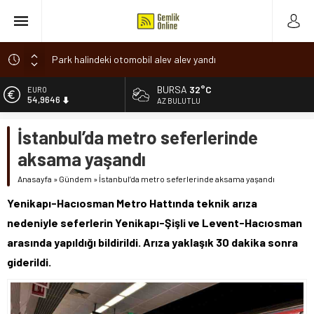
Park halindeki otomobil alev alev yandı
Osmangazi’de baharın müjdesi ‘Hıdırellez’ coşkuyla kutlandı
BURSA
32°C
ALTIN
6.488,95
7 aylık hamileyken evden çıktı, sırra kadem bastı
AZ BULUTLU
Nilüfer’de ruhsat süreçlerinde “Ortak Akıl” dönemi
BİST
İstanbul’da metro seferlerinde
13.798,82
Romanya’da Hıdırellez Coşkusu
aksama yaşandı
DOLAR
47,5939
Anasayfa
»
Gündem
»
İstanbul’da metro seferlerinde aksama yaşandı
EURO
Yenikapı-Hacıosman Metro Hattında teknik arıza
54,9646
nedeniyle seferlerin Yenikapı-Şişli ve Levent-Hacıosman
arasında yapıldığı bildirildi. Arıza yaklaşık 30 dakika sonra
giderildi.