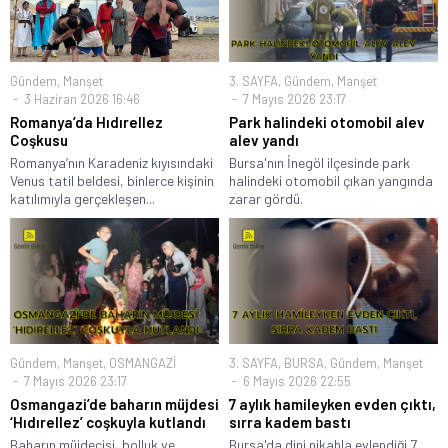
Gündem
,
Manşet
3. SAYFA
,
Gündem
,
Manşet
3 Haziran 2026 16:46
7 Mayıs 2026 23:17
Romanya’da Hıdırellez
Park halindeki otomobil alev
Coşkusu
alev yandı
Romanya’nın Karadeniz kıyısındaki
Bursa'nın İnegöl ilçesinde park
Venus tatil beldesi, binlerce kişinin
halindeki otomobil çıkan yangında
katılımıyla gerçekleşen...
zarar gördü.
Gündem
,
Manşet
,
OSMANGAZİ
3. SAYFA
,
BURSA
,
Gündem
,
Manşet
7 Mayıs 2026 23:17
6 Mayıs 2026 22:55
Osmangazi’de baharın müjdesi
7 aylık hamileyken evden çıktı,
‘Hıdırellez’ coşkuyla kutlandı
sırra kadem bastı
Baharın müjdecisi, bolluk ve
Bursa'da dini nikahla evlendiği 7