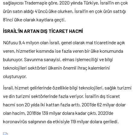
sağlayıcısı Trademap’e göre, 2020 yılında Türkiye, İsrail’in en çok
ürün satın aldığı 4’üncü ülke olurken, İsrail’in en çok ürün sattığı
8’inci ülke olarak kayıtlara geçti.
İSRAİL’İN ARTAN DIŞ TİCARET HACMİ
Nüfusu 9,4 milyon olan İsrail, genel olarak mal ticaretinde açık
veren, hizmetler kısmında ise fazla veren bir ülke konumunda
bulunuyor. Savunma sanayisi, elmas işlemeciliği ve bilgi
teknolojileri sektörleri ülkenin önemli ihraç kalemlerini
oluşturuyor.
İsrail, hizmet gelirlerinde özellikle bilgi teknolojileri, sağlık turizmi
ve din turizmi sektörlerinde fazla veriyor. İsrail’in dış ticaret
hacmi son 20 yılda iki kattan fazla arttı. 2001’de 62 milyar dolar
olan hacim, 2018’de 139 milyar dolara kadar çıktı, 2020’de
koronavirüs salgınının da etkisiyle 119 milyar dolara geriledi.