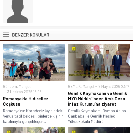
BENZER KONULAR
Gündem
,
Manşet
GEMLİK
,
Manşet
7 Mayıs 2026 23:17
3 Haziran 2026 16:46
Gemlik Kaymakamı ve Gemlik
Romanya’da Hıdırellez
MYO Müdürü’nden Açık Ceza
Coşkusu
İnfaz Kurumu’na ziyaret
Romanya’nın Karadeniz kıyısındaki
Gemlik Kaymakamı Osman Aslan
Venus tatil beldesi, binlerce kişinin
Canbaba ile Gemlik Meslek
katılımıyla gerçekleşen...
Yüksekokulu Müdürü...