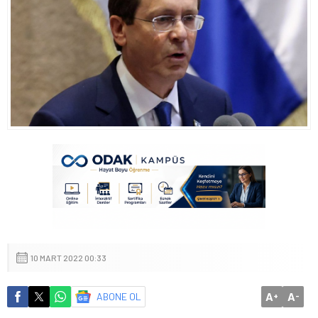
10 MART 2022 00:33
A
A
ABONE OL
+
-