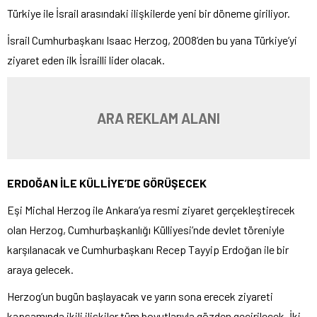
Türkiye ile İsrail arasındaki ilişkilerde yeni bir döneme giriliyor.
İsrail Cumhurbaşkanı Isaac Herzog, 2008’den bu yana Türkiye’yi
ziyaret eden ilk İsrailli lider olacak.
ARA REKLAM ALANI
ERDOĞAN İLE KÜLLİYE’DE GÖRÜŞECEK
Eşi Michal Herzog ile Ankara’ya resmi ziyaret gerçekleştirecek
olan Herzog, Cumhurbaşkanlığı Külliyesi’nde devlet töreniyle
karşılanacak ve Cumhurbaşkanı Recep Tayyip Erdoğan ile bir
araya gelecek.
Herzog’un bugün başlayacak ve yarın sona erecek ziyareti
kapsamında ikili ilişkiler tüm boyutlarıyla gözden geçirilecek. İki