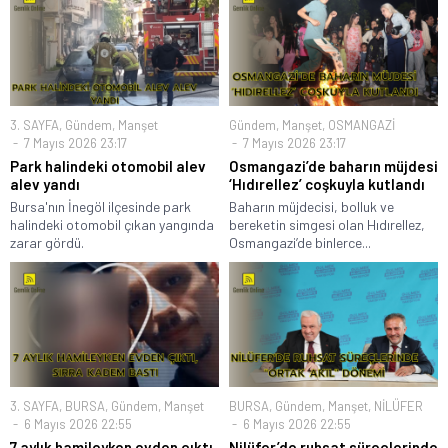
3. SAYFA
,
Gündem
,
Manşet
Gündem
,
Manşet
,
OSMANGAZİ
7 Mayıs 2026 23:17
7 Mayıs 2026 23:17
Park halindeki otomobil alev
Osmangazi’de baharın müjdesi
alev yandı
‘Hıdırellez’ coşkuyla kutlandı
Bursa'nın İnegöl ilçesinde park
Baharın müjdecisi, bolluk ve
halindeki otomobil çıkan yangında
bereketin simgesi olan Hıdırellez,
zarar gördü.
Osmangazi’de binlerce...
3. SAYFA
,
BURSA
,
Gündem
,
Manşet
BURSA
,
Gündem
,
Manşet
,
NİLÜFER
6 Mayıs 2026 22:55
6 Mayıs 2026 22:55
7 aylık hamileyken evden çıktı,
Nilüfer’de ruhsat süreçlerinde