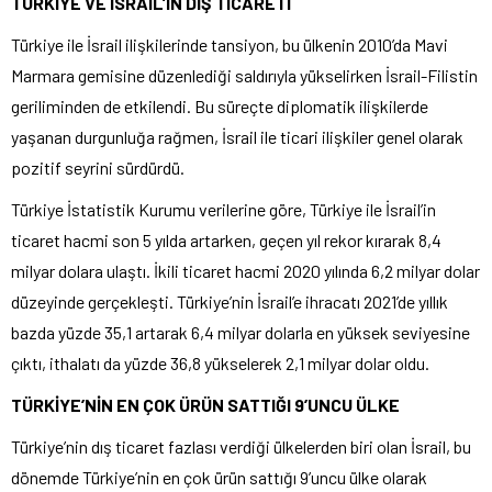
TÜRKİYE VE İSRAİL’İN DIŞ TİCARETİ
Türkiye ile İsrail ilişkilerinde tansiyon, bu ülkenin 2010’da Mavi
Marmara gemisine düzenlediği saldırıyla yükselirken İsrail-Filistin
geriliminden de etkilendi. Bu süreçte diplomatik ilişkilerde
yaşanan durgunluğa rağmen, İsrail ile ticari ilişkiler genel olarak
pozitif seyrini sürdürdü.
Türkiye İstatistik Kurumu verilerine göre, Türkiye ile İsrail’in
ticaret hacmi son 5 yılda artarken, geçen yıl rekor kırarak 8,4
milyar dolara ulaştı. İkili ticaret hacmi 2020 yılında 6,2 milyar dolar
düzeyinde gerçekleşti. Türkiye’nin İsrail’e ihracatı 2021’de yıllık
bazda yüzde 35,1 artarak 6,4 milyar dolarla en yüksek seviyesine
çıktı, ithalatı da yüzde 36,8 yükselerek 2,1 milyar dolar oldu.
TÜRKİYE’NİN EN ÇOK ÜRÜN SATTIĞI 9’UNCU ÜLKE
Türkiye’nin dış ticaret fazlası verdiği ülkelerden biri olan İsrail, bu
dönemde Türkiye’nin en çok ürün sattığı 9’uncu ülke olarak