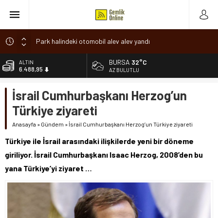
Park halindeki otomobil alev alev yandı
Osmangazi’de baharın müjdesi ‘Hıdırellez’ coşkuyla kutlandı
BURSA
32°C
ALTIN
6.488,95
7 aylık hamileyken evden çıktı, sırra kadem bastı
AZ BULUTLU
Nilüfer’de ruhsat süreçlerinde “Ortak Akıl” dönemi
BİST
İsrail Cumhurbaşkanı Herzog’un
13.798,82
Romanya’da Hıdırellez Coşkusu
Türkiye ziyareti
DOLAR
47,5939
Anasayfa
»
Gündem
»
İsrail Cumhurbaşkanı Herzog’un Türkiye ziyareti
EURO
Türkiye ile İsrail arasındaki ilişkilerde yeni bir döneme
54,9646
giriliyor. İsrail Cumhurbaşkanı Isaac Herzog, 2008’den bu
yana Türkiye’yi ziyaret …