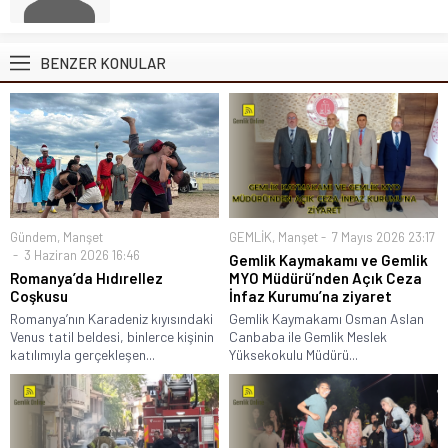
BENZER KONULAR
Gündem
,
Manşet
GEMLİK
,
Manşet
7 Mayıs 2026 23:17
3 Haziran 2026 16:46
Gemlik Kaymakamı ve Gemlik
Romanya’da Hıdırellez
MYO Müdürü’nden Açık Ceza
Coşkusu
İnfaz Kurumu’na ziyaret
Romanya’nın Karadeniz kıyısındaki
Gemlik Kaymakamı Osman Aslan
Venus tatil beldesi, binlerce kişinin
Canbaba ile Gemlik Meslek
katılımıyla gerçekleşen...
Yüksekokulu Müdürü...