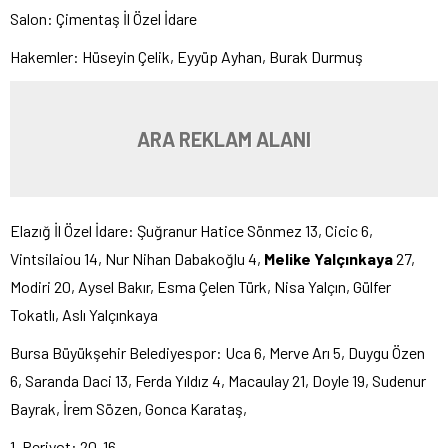
Salon: Çimentaş İl Özel İdare
Hakemler: Hüseyin Çelik, Eyyüp Ayhan, Burak Durmuş
ARA REKLAM ALANI
Elazığ İl Özel İdare: Şuğranur Hatice Sönmez 13, Cicic 6,
Vintsilaiou 14, Nur Nihan Dabakoğlu 4,
Melike Yalçınkaya
27,
Modiri 20, Aysel Bakır, Esma Çelen Türk, Nisa Yalçın, Gülfer
Tokatlı, Aslı Yalçınkaya
Bursa Büyükşehir Belediyespor: Uca 6, Merve Arı 5, Duygu Özen
6, Saranda Daci 13, Ferda Yıldız 4, Macaulay 21, Doyle 19, Sudenur
Bayrak, İrem Sözen, Gonca Karataş,
1. Periyot: 20-16