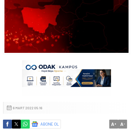
6 MART 2022 05:16
A
A
ABONE OL
+
-