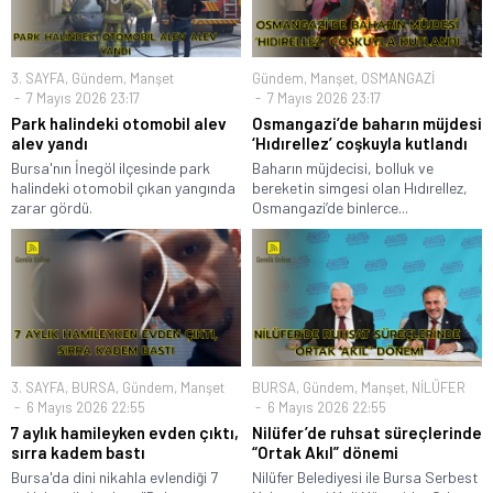
3. SAYFA
,
Gündem
,
Manşet
Gündem
,
Manşet
,
OSMANGAZİ
7 Mayıs 2026 23:17
7 Mayıs 2026 23:17
Park halindeki otomobil alev
Osmangazi’de baharın müjdesi
alev yandı
‘Hıdırellez’ coşkuyla kutlandı
Bursa'nın İnegöl ilçesinde park
Baharın müjdecisi, bolluk ve
halindeki otomobil çıkan yangında
bereketin simgesi olan Hıdırellez,
zarar gördü.
Osmangazi’de binlerce...
3. SAYFA
,
BURSA
,
Gündem
,
Manşet
BURSA
,
Gündem
,
Manşet
,
NİLÜFER
6 Mayıs 2026 22:55
6 Mayıs 2026 22:55
7 aylık hamileyken evden çıktı,
Nilüfer’de ruhsat süreçlerinde
sırra kadem bastı
“Ortak Akıl” dönemi
Bursa'da dini nikahla evlendiği 7
Nilüfer Belediyesi ile Bursa Serbest