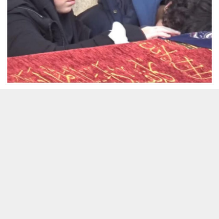
6 MART 2022 05:16
A
A
ABONE OL
+
-