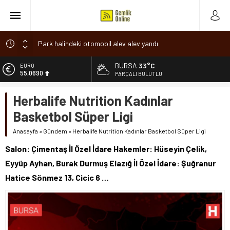
Park halindeki otomobil alev alev yandı
Osmangazi’de baharın müjdesi ‘Hıdırellez’ coşkuyla kutlandı
BURSA
33°C
ALTIN
6.525,39
7 aylık hamileyken evden çıktı, sırra kadem bastı
PARÇALI BULUTLU
Nilüfer’de ruhsat süreçlerinde “Ortak Akıl” dönemi
BİST
Herbalife Nutrition Kadınlar
13.788,73
Romanya’da Hıdırellez Coşkusu
Basketbol Süper Ligi
DOLAR
47,5954
Anasayfa
»
Gündem
»
Herbalife Nutrition Kadınlar Basketbol Süper Ligi
EURO
Salon: Çimentaş İl Özel İdare Hakemler: Hüseyin Çelik,
55,0690
Eyyüp Ayhan, Burak Durmuş Elazığ İl Özel İdare: Şuğranur
Hatice Sönmez 13, Cicic 6 …