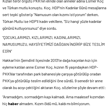
Kızları terör örgütü PKK’nın elinde olan anneler adına Esmer Koç
ve Türkan mutlu konuştu. Koç, HDP’nin Kadınlar Günü mesajlarına
sert tepki gösterip “Namusum olan kızımı istiyorum” derken,
Türkan Mutlu ise HDP’li kadın vekillere, “Siz hangi yüzle kadınlar
gününü kutluyorsunuz” diye sordu.
“ÇOCUKLARIMIZI, KIZLARIMIZI, KADINLARIMIZI,
NAMUSUMUZU, HAYSİYETİMİZİ DAĞDAN İNDİRİP BİZE TESLİM
EDİN”
Hakkari’nin Şemdinli ilçesinde 2013’te dağa kaçırılan kızı için
eyleme katılan anne Esmer Koç, kızının 15 yaşındayken HDP-
PKK’lılar tarafından park bahanesiyle çarşıya götürülüp oradan
PKK’ya götürülüp teslim edildiğini öne sürdü. 9 senedir bir anne
olarak bu acıyı çektiğini aktaran Koç, sözlerine şöyle devam etti:
“Aramadığım, sormadığım kapı kalmadı. Ama maalesef kızımdan
hiç
haber
almadım. Kızım öldü mü, kaldı mı bilmiyorum.