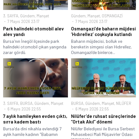
3. SAYFA
,
Gündem
,
Manşet
Gündem
,
Manşet
,
OSMANGAZİ
7 Mayıs 2026 23:17
7 Mayıs 2026 23:17
Park halindeki otomobil alev
Osmangazi’de baharın müjdesi
alev yandı
‘Hıdırellez’ coşkuyla kutlandı
Bursa'nın İnegöl ilçesinde park
Baharın müjdecisi, bolluk ve
halindeki otomobil çıkan yangında
bereketin simgesi olan Hıdırellez,
zarar gördü.
Osmangazi’de binlerce...
3. SAYFA
,
BURSA
,
Gündem
,
Manşet
BURSA
,
Gündem
,
Manşet
,
NİLÜFER
6 Mayıs 2026 22:55
6 Mayıs 2026 22:55
7 aylık hamileyken evden çıktı,
Nilüfer’de ruhsat süreçlerinde
sırra kadem bastı
“Ortak Akıl” dönemi
Bursa'da dini nikahla evlendiği 7
Nilüfer Belediyesi ile Bursa Serbest
aylık hamile kadının "Babamın
Muhasebeci Mali Müşavirler Odası