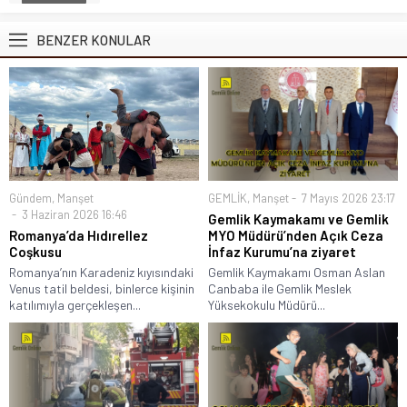
BENZER KONULAR
Gündem
,
Manşet
GEMLİK
,
Manşet
7 Mayıs 2026 23:17
3 Haziran 2026 16:46
Gemlik Kaymakamı ve Gemlik
Romanya’da Hıdırellez
MYO Müdürü’nden Açık Ceza
Coşkusu
İnfaz Kurumu’na ziyaret
Romanya’nın Karadeniz kıyısındaki
Gemlik Kaymakamı Osman Aslan
Venus tatil beldesi, binlerce kişinin
Canbaba ile Gemlik Meslek
katılımıyla gerçekleşen...
Yüksekokulu Müdürü...