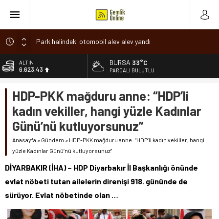
Park halindeki otomobil alev alev yandı
Osmangazi’de baharın müjdesi ‘Hıdırellez’ coşkuyla kutlandı
BURSA
33°C
ALTIN
6.623,43
7 aylık hamileyken evden çıktı, sırra kadem bastı
PARÇALI BULUTLU
Nilüfer’de ruhsat süreçlerinde “Ortak Akıl” dönemi
BİST
HDP-PKK mağduru anne: “HDP’li
13.785,25
Romanya’da Hıdırellez Coşkusu
kadın vekiller, hangi yüzle Kadınlar
DOLAR
47,7048
Günü’nü kutluyorsunuz”
EURO
Anasayfa
»
Gündem
»
HDP-PKK mağduru anne: “HDP’li kadın vekiller, hangi
55,0748
yüzle Kadınlar Günü’nü kutluyorsunuz”
DİYARBAKIR (İHA) – HDP Diyarbakır İl Başkanlığı önünde
evlat nöbeti tutan ailelerin direnişi 918. gününde de
sürüyor. Evlat nöbetinde olan …