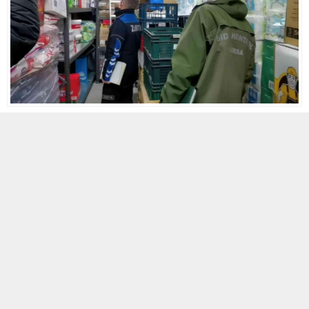
10 MART 2022 00:20
A
A
ABONE OL
+
-
BURSA (İHA) –
Bursa
‘nın İnegöl ilçesinde Kaymakam Eren Arslan