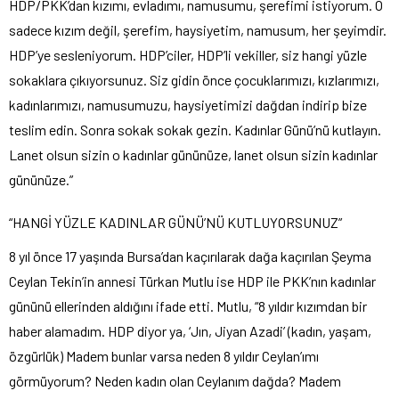
HDP/PKK’dan kızımı, evladımı, namusumu, şerefimi istiyorum. O
sadece kızım değil, şerefim, haysiyetim, namusum, her şeyimdir.
HDP’ye sesleniyorum. HDP’ciler, HDP’li vekiller, siz hangi yüzle
sokaklara çıkıyorsunuz. Siz gidin önce çocuklarımızı, kızlarımızı,
kadınlarımızı, namusumuzu, haysiyetimizi dağdan indirip bize
teslim edin. Sonra sokak sokak gezin. Kadınlar Günü’nü kutlayın.
Lanet olsun sizin o kadınlar gününüze, lanet olsun sizin kadınlar
gününüze.”
“HANGİ YÜZLE KADINLAR GÜNÜ’NÜ KUTLUYORSUNUZ”
8 yıl önce 17 yaşında Bursa’dan kaçırılarak dağa kaçırılan Şeyma
Ceylan Tekin’in annesi Türkan Mutlu ise HDP ile PKK’nın kadınlar
gününü ellerinden aldığını ifade etti. Mutlu, “8 yıldır kızımdan bir
haber alamadım. HDP diyor ya, ‘Jın, Jiyan Azadi’ (kadın, yaşam,
özgürlük) Madem bunlar varsa neden 8 yıldır Ceylan’ımı
görmüyorum? Neden kadın olan Ceylanım dağda? Madem