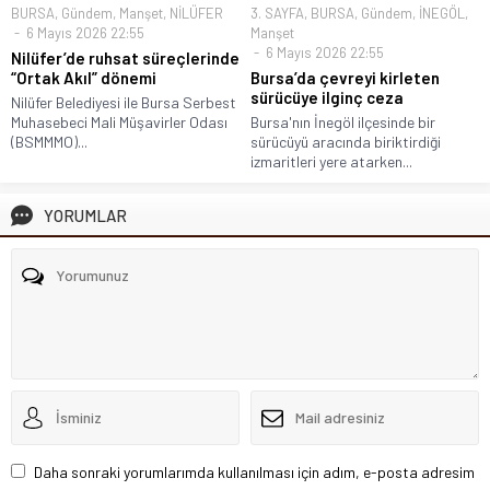
BURSA
,
Gündem
,
Manşet
,
NİLÜFER
3. SAYFA
,
BURSA
,
Gündem
,
İNEGÖL
,
6 Mayıs 2026 22:55
Manşet
6 Mayıs 2026 22:55
Nilüfer’de ruhsat süreçlerinde
“Ortak Akıl” dönemi
Bursa’da çevreyi kirleten
sürücüye ilginç ceza
Nilüfer Belediyesi ile Bursa Serbest
Muhasebeci Mali Müşavirler Odası
Bursa'nın İnegöl ilçesinde bir
(BSMMMO)...
sürücüyü aracında biriktirdiği
izmaritleri yere atarken...
YORUMLAR
Daha sonraki yorumlarımda kullanılması için adım, e-posta adresim