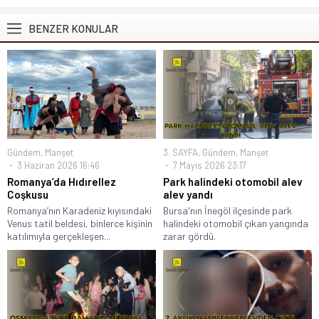
BENZER KONULAR
Gündem
,
Manşet
3. SAYFA
,
Gündem
,
Manşet
3 Haziran 2026 16:46
7 Mayıs 2026 23:17
Romanya’da Hıdırellez
Park halindeki otomobil alev
Coşkusu
alev yandı
Romanya’nın Karadeniz kıyısındaki
Bursa'nın İnegöl ilçesinde park
Venus tatil beldesi, binlerce kişinin
halindeki otomobil çıkan yangında
katılımıyla gerçekleşen...
zarar gördü.