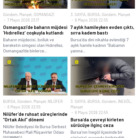
Gündem
,
Manşet
,
OSMANGAZİ
3. SAYFA
,
BURSA
,
Gündem
,
Manşet
7 Mayıs 2026 23:17
6 Mayıs 2026 22:55
Osmangazi’de baharın müjdesi
7 aylık hamileyken evden çıktı,
‘Hıdırellez’ coşkuyla kutlandı
sırra kadem bastı
Baharın müjdecisi, bolluk ve
Bursa'da dini nikahla evlendiği 7
bereketin simgesi olan Hıdırellez,
aylık hamile kadının "Babamın
Osmangazi’de binlerce...
yanına...
BURSA
,
Gündem
,
Manşet
,
NİLÜFER
3. SAYFA
,
BURSA
,
Gündem
,
İNEGÖL
,
6 Mayıs 2026 22:55
Manşet
6 Mayıs 2026 22:55
Nilüfer’de ruhsat süreçlerinde
“Ortak Akıl” dönemi
Bursa’da çevreyi kirleten
sürücüye ilginç ceza
Nilüfer Belediyesi ile Bursa Serbest
Muhasebeci Mali Müşavirler Odası
Bursa'nın İnegöl ilçesinde bir
(BSMMMO)...
sürücüyü aracında biriktirdiği