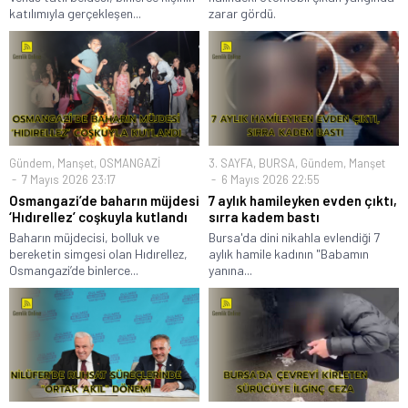
katılımıyla gerçekleşen...
zarar gördü.
Gündem
,
Manşet
,
OSMANGAZİ
3. SAYFA
,
BURSA
,
Gündem
,
Manşet
7 Mayıs 2026 23:17
6 Mayıs 2026 22:55
Osmangazi’de baharın müjdesi
7 aylık hamileyken evden çıktı,
‘Hıdırellez’ coşkuyla kutlandı
sırra kadem bastı
Baharın müjdecisi, bolluk ve
Bursa'da dini nikahla evlendiği 7
bereketin simgesi olan Hıdırellez,
aylık hamile kadının "Babamın
Osmangazi’de binlerce...
yanına...