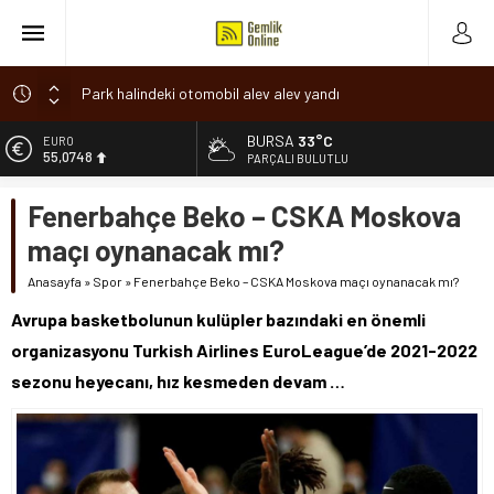
Park halindeki otomobil alev alev yandı
Osmangazi’de baharın müjdesi ‘Hıdırellez’ coşkuyla kutlandı
BURSA
33°C
ALTIN
6.623,43
7 aylık hamileyken evden çıktı, sırra kadem bastı
PARÇALI BULUTLU
Nilüfer’de ruhsat süreçlerinde “Ortak Akıl” dönemi
BİST
Fenerbahçe Beko – CSKA Moskova
13.785,25
Romanya’da Hıdırellez Coşkusu
maçı oynanacak mı?
DOLAR
47,7048
Anasayfa
»
Spor
»
Fenerbahçe Beko – CSKA Moskova maçı oynanacak mı?
EURO
Avrupa basketbolunun kulüpler bazındaki en önemli
55,0748
organizasyonu Turkish Airlines EuroLeague’de 2021-2022
sezonu heyecanı, hız kesmeden devam …