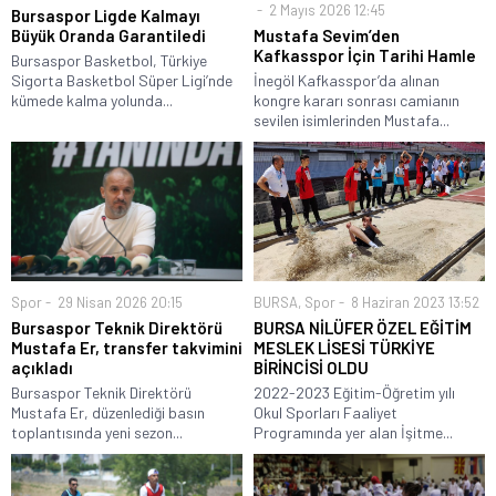
2 Mayıs 2026 12:45
Bursaspor Ligde Kalmayı
Büyük Oranda Garantiledi
Mustafa Sevim’den
Kafkasspor İçin Tarihi Hamle
Bursaspor Basketbol, Türkiye
Sigorta Basketbol Süper Ligi’nde
İnegöl Kafkasspor’da alınan
kümede kalma yolunda...
kongre kararı sonrası camianın
sevilen isimlerinden Mustafa...
Spor
29 Nisan 2026 20:15
BURSA
,
Spor
8 Haziran 2023 13:52
Bursaspor Teknik Direktörü
BURSA NİLÜFER ÖZEL EĞİTİM
Mustafa Er, transfer takvimini
MESLEK LİSESİ TÜRKİYE
açıkladı
BİRİNCİSİ OLDU
Bursaspor Teknik Direktörü
2022-2023 Eğitim-Öğretim yılı
Mustafa Er, düzenlediği basın
Okul Sporları Faaliyet
toplantısında yeni sezon...
Programında yer alan İşitme...