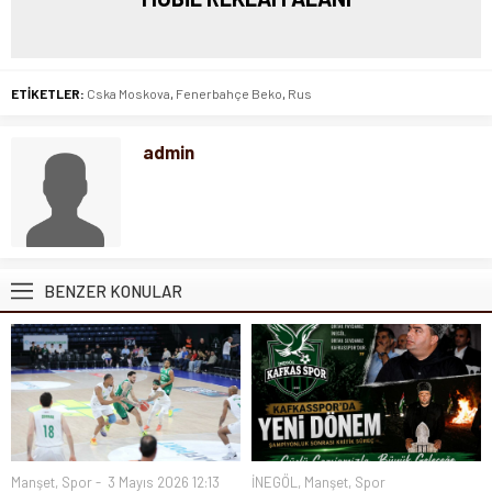
ETİKETLER:
Cska Moskova
,
Fenerbahçe Beko
,
Rus
admin
BENZER KONULAR
Manşet
,
Spor
3 Mayıs 2026 12:13
İNEGÖL
,
Manşet
,
Spor