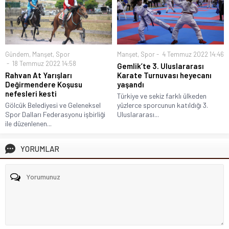
Gündem
,
Manşet
,
Spor
Manşet
,
Spor
4 Temmuz 2022 14:46
18 Temmuz 2022 14:58
Gemlik’te 3. Uluslararası
Rahvan At Yarışları
Karate Turnuvası heyecanı
Değirmendere Koşusu
yaşandı
nefesleri kesti
Türkiye ve sekiz farklı ülkeden
Gölcük Belediyesi ve Geleneksel
yüzlerce sporcunun katıldığı 3.
Spor Dalları Federasyonu işbirliği
Uluslararası...
ile düzenlenen...
YORUMLAR