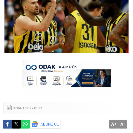
9 MART 2022 01:27
A
A
ABONE OL
+
-