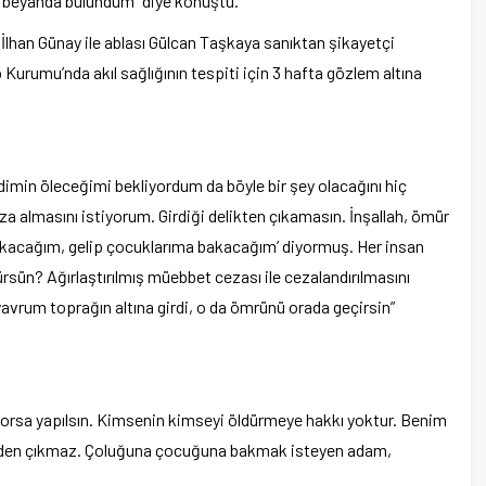
de beyanda bulundum” diye konuştu.
İlhan Günay ile ablası Gülcan Taşkaya sanıktan şikayetçi
Kurumu’nda akıl sağlığının tespiti için 3 hafta gözlem altına
min öleceğimi bekliyordum da böyle bir şey olacağını hiç
 almasını istiyorum. Girdiği delikten çıkamasın. İnşallah, ömür
 çıkacağım, gelip çocuklarıma bakacağım’ diyormuş. Her insan
ürsün? Ağırlaştırılmış müebbet cezası ile cezalandırılmasını
vrum toprağın altına girdi, o da ömrünü orada geçirsin”
yorsa yapılsın. Kimsenin kimseyi öldürmeye hakkı yoktur. Benim
i yerden çıkmaz. Çoluğuna çocuğuna bakmak isteyen adam,