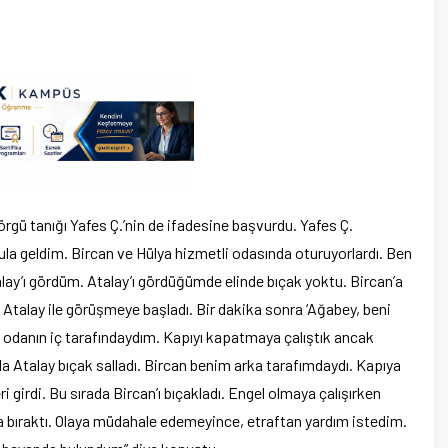
gü tanığı Yafes Ç.’nin de ifadesine başvurdu. Yafes Ç.
la geldim. Bircan ve Hülya hizmetli odasında oturuyorlardı. Ben
lay’ı gördüm. Atalay’ı gördüğümde elinde bıçak yoktu. Bircan’a
ı, Atalay ile görüşmeye başladı. Bir dakika sonra ‘Ağabey, beni
da odanın iç tarafındaydım. Kapıyı kapatmaya çalıştık ancak
a Atalay bıçak salladı. Bircan benim arka tarafımdaydı. Kapıya
irdi. Bu sırada Bircan’ı bıçakladı. Engel olmaya çalışırken
a bıraktı. Olaya müdahale edemeyince, etraftan yardım istedim.