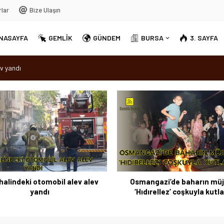
rlar
Bize Ulaşın
NASAYFA
GEMLİK
GÜNDEM
BURSA
3. SAYFA
v yandı
dırellez’ coşkuyla kutlandı
sırra kadem bastı
Ortak Akıl” dönemi
halindeki otomobil alev alev
Osmangazi’de baharın müj
yandı
‘Hıdırellez’ coşkuyla kutl