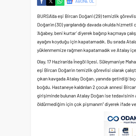
ABONE OL
BURSA’da eşi Bircan Doğan’ı (29) temizlik görevlisi
Doğan’ın (30) yargılandığı davada okulda hizmetli o
‘Ağabey, beni kurtar’ diyerek bağırıp kaçmaya çalış
ayağını koyduğu için kapatamadık. Bu sırada Atala
yüklenmemize rağmen kapatamadık ve Atalay içeri 
Olay, 17 Haziran’da İnegöl ilçesi, Süleymaniye Maha
eşi Bircan Doğan’ın temizlik görevlisi olarak çalı
çıkan kavgada Atalay Doğan, yanında getirdiği bıç
boğdu. Hastaneye kaldırılan 2 çocuk annesi Bircan 
girişiminde bulunan Atalay Doğan ise tedavisinin a
öldürmediğim için çok pişmanım” diyerek ifade ve