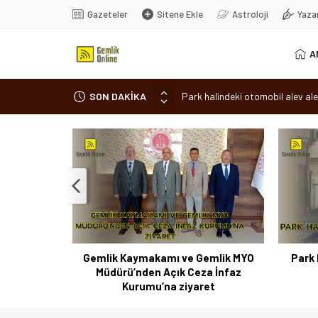
Gazeteler
Sitene Ekle
Astroloji
Yaza
A
SON DAKİKA
Park halindeki otomobil alev ale
Osmangazi’de baharın müjdesi ‘Hı
7 aylık hamileyken evden çıktı, 
Nilüfer’de ruhsat süreçlerinde “
Romanya’da Hıdırellez Coşkusu
 Coşkusu
Gemlik Kaymakamı ve Gemlik MYO
Park 
Müdürü’nden Açık Ceza İnfaz
Kurumu’na ziyaret