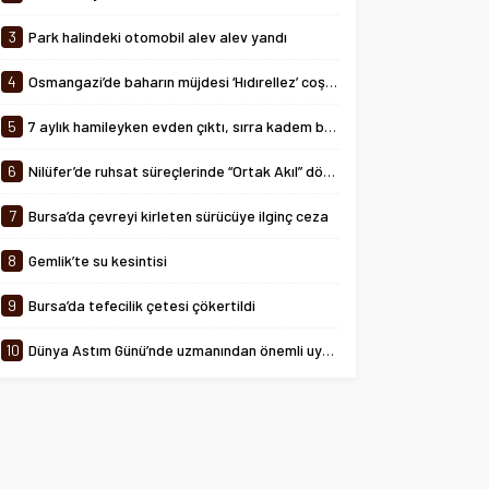
tarihinde 08:00-24:00 saatleri
arasında...
3
Park halindeki otomobil alev alev yandı
4
Osmangazi’de baharın müjdesi ‘Hıdırellez’ coşkuyla kutlandı
5
7 aylık hamileyken evden çıktı, sırra kadem bastı
6
Nilüfer’de ruhsat süreçlerinde “Ortak Akıl” dönemi
7
Bursa’da çevreyi kirleten sürücüye ilginç ceza
8
Gemlik’te su kesintisi
9
Bursa’da tefecilik çetesi çökertildi
10
Dünya Astım Günü’nde uzmanından önemli uyarılar