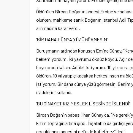
Sonrasını hatırlayamıyorum. Polisler geldiğinde 
Öldürülen Bircan Doğan’ın annesi Emine ve babası 
olurken, mahkeme sanık Doğan’ın İstanbul Adli Tıp 
alınmasına karar verdi.
‘BİR DAHA DÜNYA YÜZÜ GÖRMESİN’
Duruşmanın ardından konuşan Emine Günay, “Kendi
beklemiyordum. İki yavrumu öksüz koydu. Ağır ceza
boyu orada kalsın. Adalet istiyorum. ’10 yıl sonra
öldüren, 10 yıl yatıp çıkacaksa herkes insan mı öld
istiyorum. Bir daha dünya yüzü görmesin. Benim ya
ifadelerini kullandı.
‘BU CİNAYET KIZ MESLEK LİSESİNDE İŞLENDİ’
Bircan Doğan’ın babası İlhan Günay da, “Ne gereki
kızım toprağın altına girdi. İnşallah o da girdiğ
çocuklarının annesini gelip de katletmez” dedi.