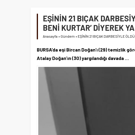
EŞİNİN 21 BIÇAK DARBESİ
BENİ KURTAR’ DİYEREK YA
Anasayfa
»
Gündem
»
EŞİNİN 21 BIÇAK DARBESİYLE ÖLDÜ
BURSA’da eşi Bircan Doğan’ı (29) temizlik göre
Atalay Doğan’ın (30) yargılandığı davada …