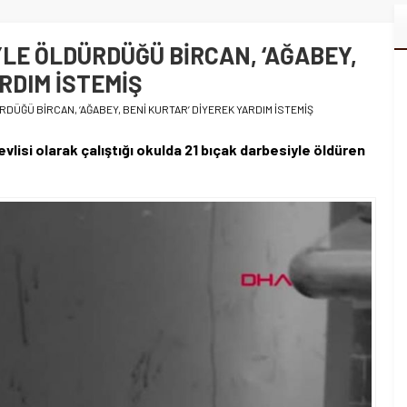
YLE ÖLDÜRDÜĞÜ BİRCAN, ‘AĞABEY,
RDIM İSTEMİŞ
RDÜĞÜ BİRCAN, ‘AĞABEY, BENİ KURTAR’ DİYEREK YARDIM İSTEMİŞ
vlisi olarak çalıştığı okulda 21 bıçak darbesiyle öldüren