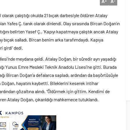
A
A
+
-
 olarak çalıştığı okulda 21 bıçak darbesiyle öldüren Atalay
lan Yafes Ç. tanık olarak dinlendi. Olay sırasında Bircan Doğan’ın
tığını belirten Yasef Ç., ‘Kapıyı kapatmaya çalıştık ancak Atalay
y bıçak salladı. Bircan benim arka tarafımdaydı. Kapıya
girdi’ dedi.
llesi’nde meydana geldi. Atalay Doğan, bir süredir ayrı yaşadığı
ştığı Yunus Emre Mesleki Teknik Anadolu Lisesi’ne gitti. Burada
ağı Bircan Doğan’a defalarca sapladı, ardından da başörtüsüyle
Doğan, hayatını kaybetti. Bileklerini keserek intihar
rdından gözaltına alındı. “Öldürmek için gittim. Kendimi de
ren Atalay Doğan, çıkarıldığı mahkemece tutuklandı.