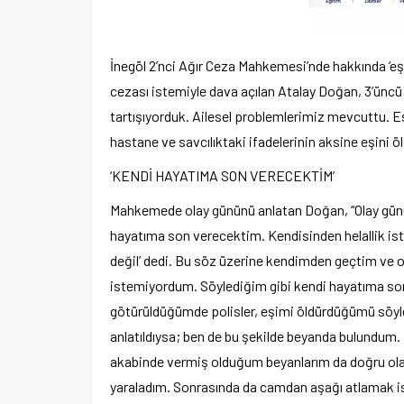
İnegöl 2’nci Ağır Ceza Mahkemesi’nde hakkında ‘eş
cezası istemiyle dava açılan Atalay Doğan, 3’üncü k
tartışıyorduk. Ailesel problemlerimiz mevcuttu. E
hastane ve savcılıktaki ifadelerinin aksine eşini 
‘KENDİ HAYATIMA SON VERECEKTİM’
Mahkemede olay gününü anlatan Doğan, “Olay günü
hayatıma son verecektim. Kendisinden helallik i
değil’ dedi. Bu söz üzerine kendimden geçtim ve 
istemiyordum. Söylediğim gibi kendi hayatıma son 
götürüldüğümde polisler, eşimi öldürdüğümü söyled
anlatıldıysa; ben de bu şekilde beyanda bulundum. 
akabinde vermiş olduğum beyanlarım da doğru olab
yaraladım. Sonrasında da camdan aşağı atlamak is