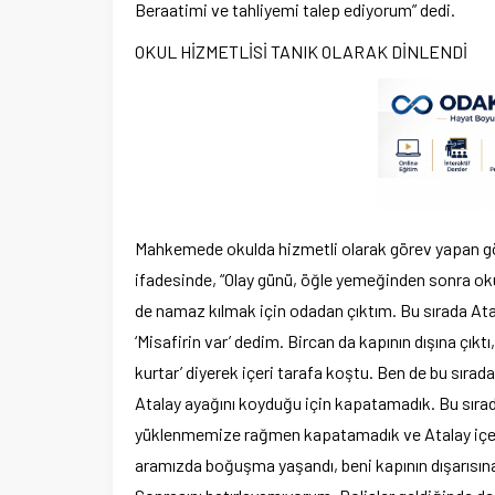
Beraatimi ve tahliyemi talep ediyorum” dedi.
OKUL HİZMETLİSİ TANIK OLARAK DİNLENDİ
Mahkemede okulda hizmetli olarak görev yapan gör
ifadesinde, “Olay günü, öğle yemeğinden sonra oku
de namaz kılmak için odadan çıktım. Bu sırada Ata
‘Misafirin var’ dedim. Bircan da kapının dışına çıkt
kurtar’ diyerek içeri tarafa koştu. Ben de bu sıra
Atalay ayağını koyduğu için kapatamadık. Bu sırad
yüklenmemize rağmen kapatamadık ve Atalay içeri g
aramızda boğuşma yaşandı, beni kapının dışarısın