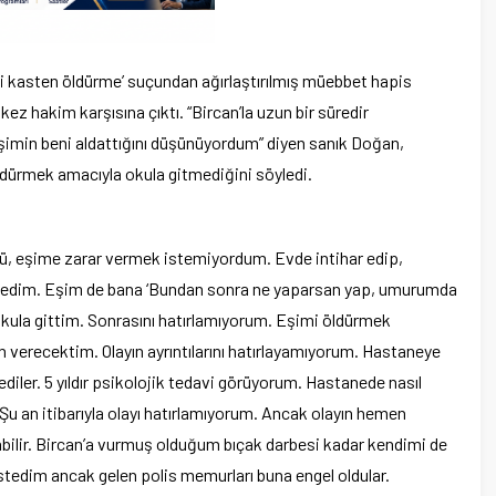
i kasten öldürme’ suçundan ağırlaştırılmış müebbet hapis
ez hakim karşısına çıktı. “Bircan’la uzun bir süredir
şimin beni aldattığını düşünüyordum” diyen sanık Doğan,
öldürmek amacıyla okula gitmediğini söyledi.
, eşime zarar vermek istemiyordum. Evde intihar edip,
stedim. Eşim de bana ‘Bundan sonra ne yaparsan yap, umurumda
okula gittim. Sonrasını hatırlamıyorum. Eşimi öldürmek
verecektim. Olayın ayrıntılarını hatırlayamıyorum. Hastaneye
iler. 5 yıldır psikolojik tedavi görüyorum. Hastanede nasıl
Şu an itibarıyla olayı hatırlamıyorum. Ancak olayın hemen
ilir. Bircan’a vurmuş olduğum bıçak darbesi kadar kendimi de
tedim ancak gelen polis memurları buna engel oldular.