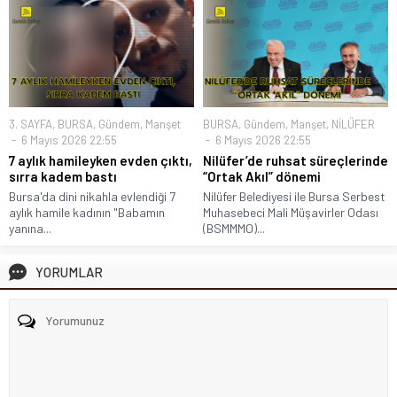
3. SAYFA
,
BURSA
,
Gündem
,
Manşet
BURSA
,
Gündem
,
Manşet
,
NİLÜFER
6 Mayıs 2026 22:55
6 Mayıs 2026 22:55
7 aylık hamileyken evden çıktı,
Nilüfer’de ruhsat süreçlerinde
sırra kadem bastı
“Ortak Akıl” dönemi
Bursa'da dini nikahla evlendiği 7
Nilüfer Belediyesi ile Bursa Serbest
aylık hamile kadının "Babamın
Muhasebeci Mali Müşavirler Odası
yanına...
(BSMMMO)...
YORUMLAR