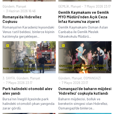
Gündem
,
Manşet
GEMLİK
,
Manşet
7 Mayıs 2026 23:17
3 Haziran 2026 16:46
Gemlik Kaymakamı ve Gemlik
Romanya’da Hıdırellez
MYO Müdürü’nden Açık Ceza
Coşkusu
İnfaz Kurumu’na ziyaret
Romanya’nın Karadeniz kıyısındaki
Gemlik Kaymakamı Osman Aslan
Venus tatil beldesi, binlerce kişinin
Canbaba ile Gemlik Meslek
katılımıyla gerçekleşen...
Yüksekokulu Müdürü...
3. SAYFA
,
Gündem
,
Manşet
Gündem
,
Manşet
,
OSMANGAZİ
7 Mayıs 2026 23:17
7 Mayıs 2026 23:17
Park halindeki otomobil alev
Osmangazi’de baharın müjdesi
alev yandı
‘Hıdırellez’ coşkuyla kutlandı
Bursa'nın İnegöl ilçesinde park
Baharın müjdecisi, bolluk ve
halindeki otomobil çıkan yangında
bereketin simgesi olan Hıdırellez,
zarar gördü.
Osmangazi’de binlerce...