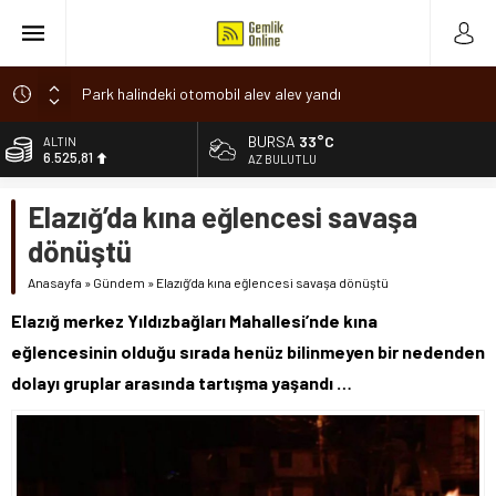
Park halindeki otomobil alev alev yandı
Osmangazi’de baharın müjdesi ‘Hıdırellez’ coşkuyla kutlandı
BURSA
33°C
ALTIN
6.525,81
7 aylık hamileyken evden çıktı, sırra kadem bastı
AZ BULUTLU
Nilüfer’de ruhsat süreçlerinde “Ortak Akıl” dönemi
BİST
Elazığ’da kına eğlencesi savaşa
13.703,13
Romanya’da Hıdırellez Coşkusu
dönüştü
DOLAR
47,5932
Anasayfa
»
Gündem
»
Elazığ’da kına eğlencesi savaşa dönüştü
EURO
Elazığ merkez Yıldızbağları Mahallesi’nde kına
55,0919
eğlencesinin olduğu sırada henüz bilinmeyen bir nedenden
dolayı gruplar arasında tartışma yaşandı …