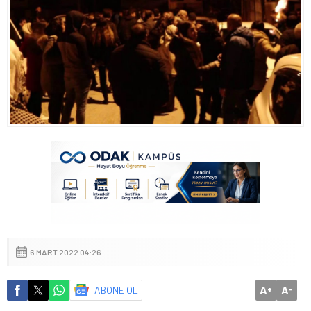
6 MART 2022 04:26
A
A
ABONE OL
+
-