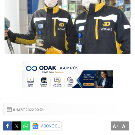
9 MART 2022 00:34
A
A
ABONE OL
+
-