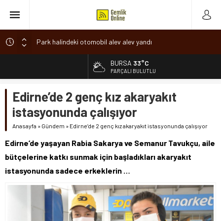
Park halindeki otomobil alev alev yandı
Osmangazi’de baharın müjdesi ‘Hıdırellez’ coşkuyla kutlandı
BURSA
33°C
ALTIN
6.660,55
7 aylık hamileyken evden çıktı, sırra kadem bastı
PARÇALI BULUTLU
Nilüfer’de ruhsat süreçlerinde “Ortak Akıl” dönemi
BİST
Edirne’de 2 genç kız akaryakıt
13.779,39
Romanya’da Hıdırellez Coşkusu
istasyonunda çalışıyor
DOLAR
47,7111
Anasayfa
»
Gündem
»
Edirne’de 2 genç kız akaryakıt istasyonunda çalışıyor
EURO
Edirne’de yaşayan Rabia Sakarya ve Semanur Tavukçu, aile
55,1881
bütçelerine katkı sunmak için başladıkları akaryakıt
istasyonunda sadece erkeklerin …