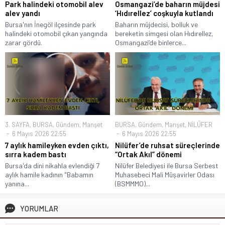
Park halindeki otomobil alev
Osmangazi’de baharın müjdesi
alev yandı
‘Hıdırellez’ coşkuyla kutlandı
Bursa'nın İnegöl ilçesinde park
Baharın müjdecisi, bolluk ve
halindeki otomobil çıkan yangında
bereketin simgesi olan Hıdırellez,
zarar gördü.
Osmangazi’de binlerce...
3. SAYFA
,
BURSA
,
Gündem
,
Manşet
BURSA
,
Gündem
,
Manşet
,
NİLÜFER
6 Mayıs 2026 22:55
6 Mayıs 2026 22:55
7 aylık hamileyken evden çıktı,
Nilüfer’de ruhsat süreçlerinde
sırra kadem bastı
“Ortak Akıl” dönemi
Bursa'da dini nikahla evlendiği 7
Nilüfer Belediyesi ile Bursa Serbest
aylık hamile kadının "Babamın
Muhasebeci Mali Müşavirler Odası
yanına...
(BSMMMO)...
YORUMLAR