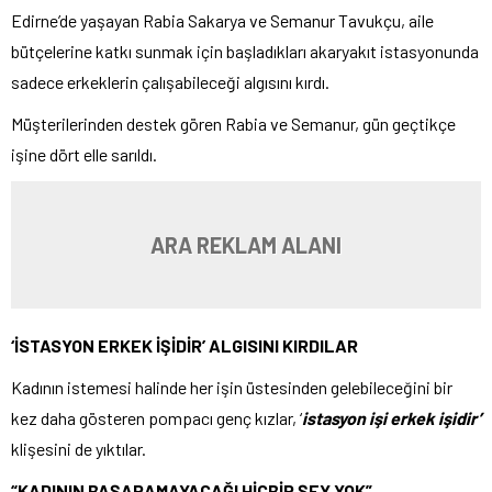
Edirne’de yaşayan Rabia Sakarya ve Semanur Tavukçu, aile
bütçelerine katkı sunmak için başladıkları akaryakıt istasyonunda
sadece erkeklerin çalışabileceği algısını kırdı.
Müşterilerinden destek gören Rabia ve Semanur, gün geçtikçe
işine dört elle sarıldı.
ARA REKLAM ALANI
‘İSTASYON ERKEK İŞİDİR’ ALGISINI KIRDILAR
Kadının istemesi halinde her işin üstesinden gelebileceğini bir
kez daha gösteren pompacı genç kızlar, ‘
istasyon işi erkek işidir’
klişesini de yıktılar.
“KADININ BAŞARAMAYACAĞI HİÇBİR ŞEY YOK”