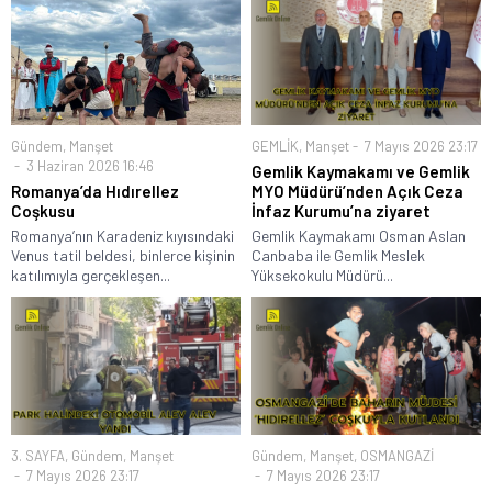
Gündem
,
Manşet
GEMLİK
,
Manşet
7 Mayıs 2026 23:17
3 Haziran 2026 16:46
Gemlik Kaymakamı ve Gemlik
Romanya’da Hıdırellez
MYO Müdürü’nden Açık Ceza
Coşkusu
İnfaz Kurumu’na ziyaret
Romanya’nın Karadeniz kıyısındaki
Gemlik Kaymakamı Osman Aslan
Venus tatil beldesi, binlerce kişinin
Canbaba ile Gemlik Meslek
katılımıyla gerçekleşen...
Yüksekokulu Müdürü...
3. SAYFA
,
Gündem
,
Manşet
Gündem
,
Manşet
,
OSMANGAZİ
7 Mayıs 2026 23:17
7 Mayıs 2026 23:17