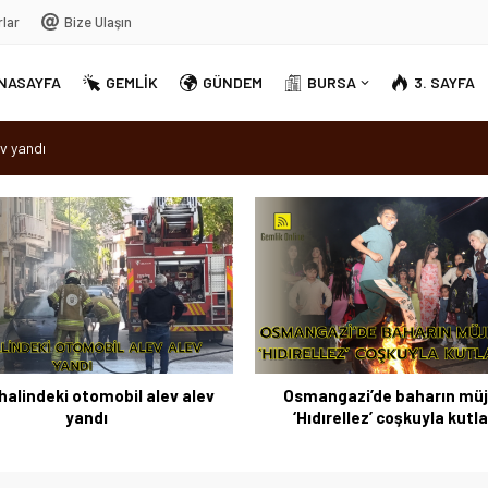
rlar
Bize Ulaşın
NASAYFA
GEMLİK
GÜNDEM
BURSA
3. SAYFA
v yandı
dırellez’ coşkuyla kutlandı
sırra kadem bastı
Ortak Akıl” dönemi
halindeki otomobil alev alev
Osmangazi’de baharın müj
yandı
‘Hıdırellez’ coşkuyla kutl