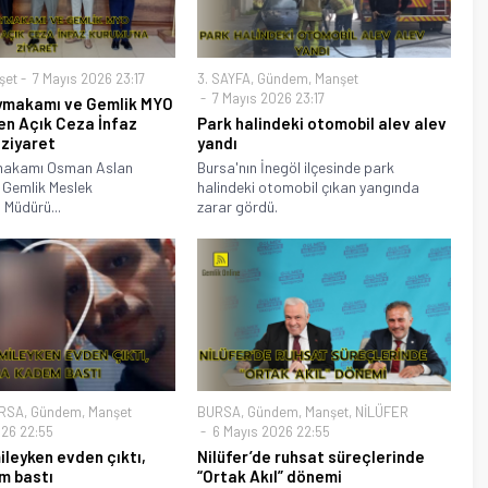
şet
7 Mayıs 2026 23:17
3. SAYFA
,
Gündem
,
Manşet
7 Mayıs 2026 23:17
ymakamı ve Gemlik MYO
en Açık Ceza İnfaz
Park halindeki otomobil alev alev
 ziyaret
yandı
makamı Osman Aslan
Bursa'nın İnegöl ilçesinde park
 Gemlik Meslek
halindeki otomobil çıkan yangında
 Müdürü...
zarar gördü.
RSA
,
Gündem
,
Manşet
BURSA
,
Gündem
,
Manşet
,
NİLÜFER
26 22:55
6 Mayıs 2026 22:55
mileyken evden çıktı,
Nilüfer’de ruhsat süreçlerinde
m bastı
“Ortak Akıl” dönemi