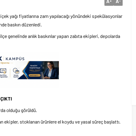
A
A
+
-
yçiçek yağı fiyatlarına zam yapılacağı yönündeki spekülasyonlar
nde baskın düzenledi.
lçe genelinde anlık baskınlar yapan zabıta ekipleri, depolarda
ÇIKTI
rda olduğu görüldü.
an ekipler, stoklanan ürünlere el koydu ve yasal süreç başlattı.