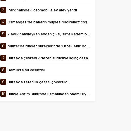
tarihinde 08:00-24:00 saatleri
arasında...
3
Park halindeki otomobil alev alev yandı
4
Osmangazi’de baharın müjdesi ‘Hıdırellez’ coşkuyla kutlandı
5
7 aylık hamileyken evden çıktı, sırra kadem bastı
6
Nilüfer’de ruhsat süreçlerinde “Ortak Akıl” dönemi
7
Bursa’da çevreyi kirleten sürücüye ilginç ceza
8
Gemlik’te su kesintisi
9
Bursa’da tefecilik çetesi çökertildi
10
Dünya Astım Günü’nde uzmanından önemli uyarılar