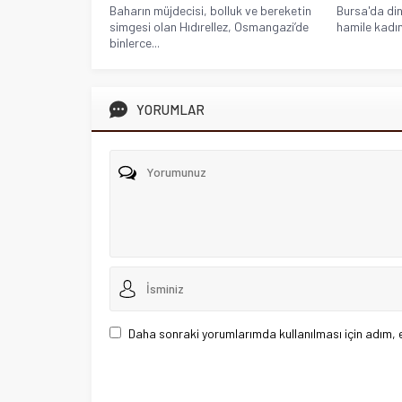
Baharın müjdecisi, bolluk ve bereketin
Bursa'da dini
simgesi olan Hıdırellez, Osmangazi’de
hamile kadın
binlerce...
YORUMLAR
Daha sonraki yorumlarımda kullanılması için adım, 