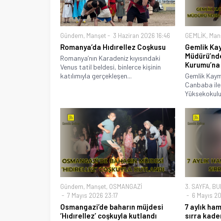
Gündem
,
Manşet
3 Haziran 2026 16:46
GEMLİK
,
Man
Romanya’da Hıdırellez Coşkusu
Gemlik Ka
Müdürü’nd
Romanya’nın Karadeniz kıyısındaki
Kurumu’na
Venus tatil beldesi, binlerce kişinin
katılımıyla gerçekleşen...
Gemlik Kay
Canbaba ile
Yüksekokulu
Gündem
,
Manşet
,
OSMANGAZİ
3. SAYFA
,
BU
7 Mayıs 2026 23:17
6 Mayıs 20
Osmangazi’de baharın müjdesi
7 aylık ha
‘Hıdırellez’ coşkuyla kutlandı
sırra kade