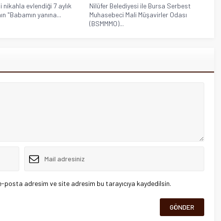
 nikahla evlendiği 7 aylık
Nilüfer Belediyesi ile Bursa Serbest
ın "Babamın yanına...
Muhasebeci Mali Müşavirler Odası
(BSMMMO)...
e-posta adresim ve site adresim bu tarayıcıya kaydedilsin.