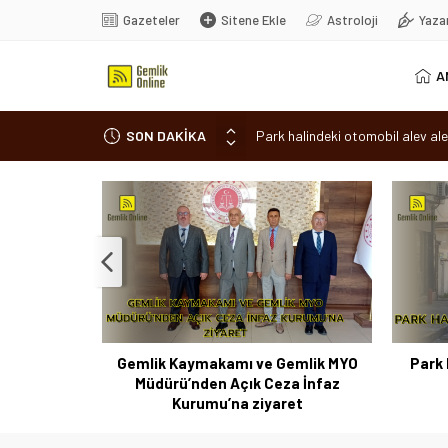
Gazeteler
Sitene Ekle
Astroloji
Yaza
A
SON DAKİKA
Park halindeki otomobil alev ale
Osmangazi’de baharın müjdesi ‘Hı
7 aylık hamileyken evden çıktı, 
Nilüfer’de ruhsat süreçlerinde “
Romanya’da Hıdırellez Coşkusu
 Coşkusu
Gemlik Kaymakamı ve Gemlik MYO
Park 
Müdürü’nden Açık Ceza İnfaz
Kurumu’na ziyaret