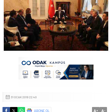
31 OCAK 2019 22:40
A
A
ABONE OL
+
-