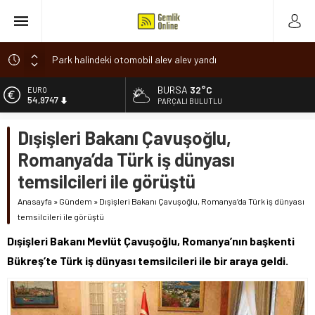
Park halindeki otomobil alev alev yandı
Osmangazi’de baharın müjdesi ‘Hıdırellez’ coşkuyla kutlandı
BURSA
32°C
ALTIN
6.499,25
7 aylık hamileyken evden çıktı, sırra kadem bastı
PARÇALI BULUTLU
Nilüfer’de ruhsat süreçlerinde “Ortak Akıl” dönemi
BİST
Dışişleri Bakanı Çavuşoğlu,
13.798,82
Romanya’da Hıdırellez Coşkusu
Romanya’da Türk iş dünyası
DOLAR
47,5921
temsilcileri ile görüştü
EURO
Anasayfa
»
Gündem
»
Dışişleri Bakanı Çavuşoğlu, Romanya’da Türk iş dünyası
54,9747
temsilcileri ile görüştü
Dışişleri Bakanı Mevlüt Çavuşoğlu, Romanya’nın başkenti
Bükreş’te Türk iş dünyası temsilcileri ile bir araya geldi.