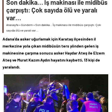
Son dakika… İş makinası ile midibüs
çarpıştı: Çok sayıda ölü ve yaralı
var…
Anasayfa
»
Gündem
»
Son dakika… İş makinası ile midibüs çarpıştı: Çok
sayıda ölü ve yaralı var…
Adana’da asker uğurlamak için Karataş ilçesinden il
merkezine yola çıkan midibüsün ters yönden gelen iş
makinesine çarpma sonucu asker Haydar Ateş ile Elzem
Ateş ve Murat Kazım Aydın hayatını kaybetti, 13 kişi de
yaralandı.