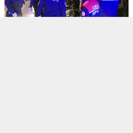
31 OCAK 2019 22:40
A
A
ABONE OL
+
-
Kaza, saat 19.45 sıralarında merkez Yüreğir ilçesi Solaklı
Mahallesi Karataş Yolu’nda meydana geldi. Karataş ilçesinde
askere gidecek Haydar Ateş’i yolcu etmek için Karataş