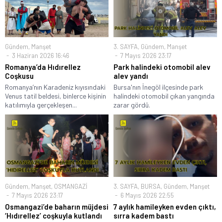
Gündem
,
Manşet
3. SAYFA
,
Gündem
,
Manşet
3 Haziran 2026 16:46
7 Mayıs 2026 23:17
Romanya’da Hıdırellez
Park halindeki otomobil alev
Coşkusu
alev yandı
Romanya’nın Karadeniz kıyısındaki
Bursa'nın İnegöl ilçesinde park
Venus tatil beldesi, binlerce kişinin
halindeki otomobil çıkan yangında
katılımıyla gerçekleşen...
zarar gördü.
Gündem
,
Manşet
,
OSMANGAZİ
3. SAYFA
,
BURSA
,
Gündem
,
Manşet
7 Mayıs 2026 23:17
6 Mayıs 2026 22:55
Osmangazi’de baharın müjdesi
7 aylık hamileyken evden çıktı,
‘Hıdırellez’ coşkuyla kutlandı
sırra kadem bastı