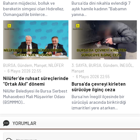
Baharın müjdecisi, bolluk ve
Bursa'da dini nikahla evlendiği 7
bereketin simgesi olan Hıdırellez,
aylık hamile kadının "Babamın
Osmangazi’de binlerce...
yanına...
BURSA
,
Gündem
,
Manşet
,
NİLÜFER
3. SAYFA
,
BURSA
,
Gündem
,
İNEGÖL
,
6 Mayıs 2026 22:55
Manşet
6 Mayıs 2026 22:55
Nilüfer’de ruhsat süreçlerinde
“Ortak Akıl” dönemi
Bursa’da çevreyi kirleten
sürücüye ilginç ceza
Nilüfer Belediyesi ile Bursa Serbest
Muhasebeci Mali Müşavirler Odası
Bursa'nın İnegöl ilçesinde bir
(BSMMMO)...
sürücüyü aracında biriktirdiği
izmaritleri yere atarken...
YORUMLAR