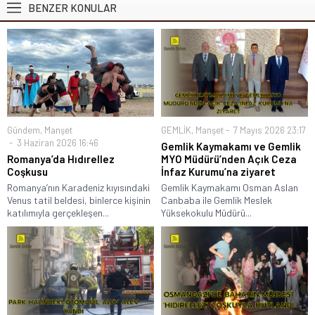
BENZER KONULAR
Gündem
,
Manşet
GEMLİK
,
Manşet
7 Mayıs 2026 23:17
3 Haziran 2026 16:46
Gemlik Kaymakamı ve Gemlik
Romanya’da Hıdırellez
MYO Müdürü’nden Açık Ceza
Coşkusu
İnfaz Kurumu’na ziyaret
Romanya’nın Karadeniz kıyısındaki
Gemlik Kaymakamı Osman Aslan
Venus tatil beldesi, binlerce kişinin
Canbaba ile Gemlik Meslek
katılımıyla gerçekleşen...
Yüksekokulu Müdürü...