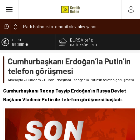
Park halindeki otomobil alev alev yandı
Osmangazi’de baharın müjdesi ‘Hıdırellez’ coşkuyla kutlandı
BURSA
31°C
ALTIN
6.660,55
7 aylık hamileyken evden çıktı, sırra kadem bastı
HAFIF YAĞMURLU
Nilüfer’de ruhsat süreçlerinde “Ortak Akıl” dönemi
BİST
Cumhurbaşkanı Erdoğan’la Putin’in
13.779,39
Romanya’da Hıdırellez Coşkusu
telefon görüşmesi
DOLAR
47,7111
Anasayfa
»
Gündem
»
Cumhurbaşkanı Erdoğan’la Putin’in telefon görüşmesi
EURO
Cumhurbaşkanı Recep Tayyip Erdoğan’ın Rusya Devlet
55,1881
Başkanı Vladimir Putin ile telefon görüşmesi başladı.