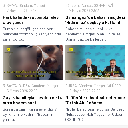
3. SAYFA
,
Gündem
,
Manşet
Gündem
,
Manşet
,
OSMANGAZİ
7 Mayıs 2026 23:17
7 Mayıs 2026 23:17
Park halindeki otomobil alev
Osmangazi’de baharın müjdesi
alev yandı
‘Hıdırellez’ coşkuyla kutlandı
Bursa'nın İnegöl ilçesinde park
Baharın müjdecisi, bolluk ve
halindeki otomobil çıkan yangında
bereketin simgesi olan Hıdırellez,
zarar gördü.
Osmangazi’de binlerce...
3. SAYFA
,
BURSA
,
Gündem
,
Manşet
BURSA
,
Gündem
,
Manşet
,
NİLÜFER
6 Mayıs 2026 22:55
6 Mayıs 2026 22:55
7 aylık hamileyken evden çıktı,
Nilüfer’de ruhsat süreçlerinde
sırra kadem bastı
“Ortak Akıl” dönemi
Bursa'da dini nikahla evlendiği 7
Nilüfer Belediyesi ile Bursa Serbest
aylık hamile kadının "Babamın
Muhasebeci Mali Müşavirler Odası
yanına...
(BSMMMO)...