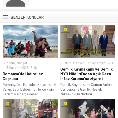
BENZER KONULAR
Gündem
,
Manşet
GEMLİK
,
Manşet
7 Mayıs 2026 23:17
3 Haziran 2026 16:46
Gemlik Kaymakamı ve Gemlik
Romanya’da Hıdırellez
MYO Müdürü’nden Açık Ceza
Coşkusu
İnfaz Kurumu’na ziyaret
Romanya’nın Karadeniz kıyısındaki
Gemlik Kaymakamı Osman Aslan
Venus tatil beldesi, binlerce kişinin
Canbaba ile Gemlik Meslek
katılımıyla gerçekleşen...
Yüksekokulu Müdürü...