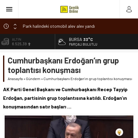
Park halindeki otomobil alev alev yandı
Osmangazi’de baharın müjdesi ‘Hıdırellez’ coşkuyla kutlandı
BURSA
33°C
ALTIN
6.525,39
7 aylık hamileyken evden çıktı, sırra kadem bastı
PARÇALI BULUTLU
Nilüfer’de ruhsat süreçlerinde “Ortak Akıl” dönemi
BİST
Cumhurbaşkanı Erdoğan’ın grup
13.788,73
Romanya’da Hıdırellez Coşkusu
toplantısı konuşması
DOLAR
47,5954
Anasayfa
»
Gündem
»
Cumhurbaşkanı Erdoğan’ın grup toplantısı konuşması
EURO
AK Parti Genel Başkanı ve Cumhurbaşkanı Recep Tayyip
55,0690
Erdoğan, partisinin grup toplantısına katıldı. Erdoğan’ın
konuşmasından satır başları …