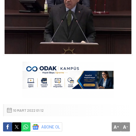
10 MART 2022 01:12
A
A
ABONE OL
+
-