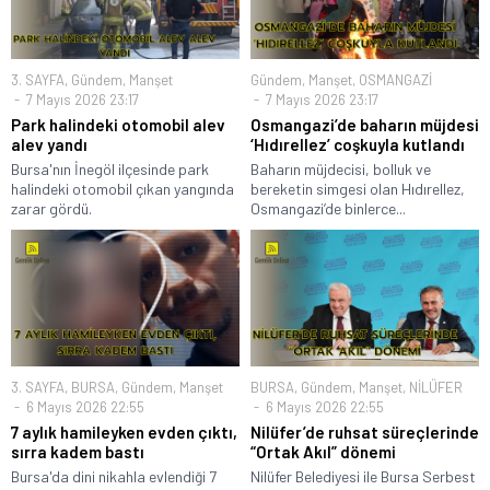
3. SAYFA
,
Gündem
,
Manşet
Gündem
,
Manşet
,
OSMANGAZİ
7 Mayıs 2026 23:17
7 Mayıs 2026 23:17
Park halindeki otomobil alev
Osmangazi’de baharın müjdesi
alev yandı
‘Hıdırellez’ coşkuyla kutlandı
Bursa'nın İnegöl ilçesinde park
Baharın müjdecisi, bolluk ve
halindeki otomobil çıkan yangında
bereketin simgesi olan Hıdırellez,
zarar gördü.
Osmangazi’de binlerce...
3. SAYFA
,
BURSA
,
Gündem
,
Manşet
BURSA
,
Gündem
,
Manşet
,
NİLÜFER
6 Mayıs 2026 22:55
6 Mayıs 2026 22:55
7 aylık hamileyken evden çıktı,
Nilüfer’de ruhsat süreçlerinde
sırra kadem bastı
“Ortak Akıl” dönemi
Bursa'da dini nikahla evlendiği 7
Nilüfer Belediyesi ile Bursa Serbest