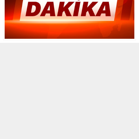
9 MART 2022 01:18
A
A
ABONE OL
+
-
Cumhurbaşkanı Erdoğan: