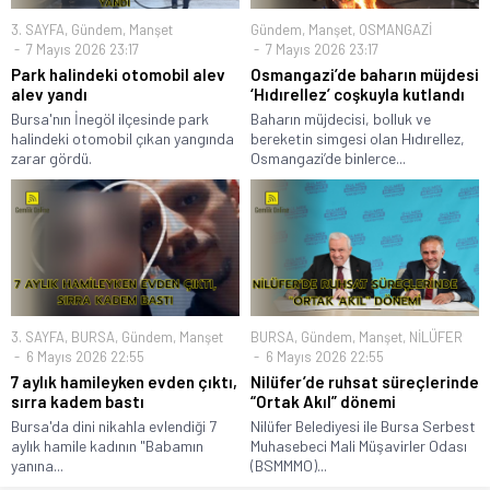
3. SAYFA
,
Gündem
,
Manşet
Gündem
,
Manşet
,
OSMANGAZİ
7 Mayıs 2026 23:17
7 Mayıs 2026 23:17
Park halindeki otomobil alev
Osmangazi’de baharın müjdesi
alev yandı
‘Hıdırellez’ coşkuyla kutlandı
Bursa'nın İnegöl ilçesinde park
Baharın müjdecisi, bolluk ve
halindeki otomobil çıkan yangında
bereketin simgesi olan Hıdırellez,
zarar gördü.
Osmangazi’de binlerce...
3. SAYFA
,
BURSA
,
Gündem
,
Manşet
BURSA
,
Gündem
,
Manşet
,
NİLÜFER
6 Mayıs 2026 22:55
6 Mayıs 2026 22:55
7 aylık hamileyken evden çıktı,
Nilüfer’de ruhsat süreçlerinde
sırra kadem bastı
“Ortak Akıl” dönemi
Bursa'da dini nikahla evlendiği 7
Nilüfer Belediyesi ile Bursa Serbest
aylık hamile kadının "Babamın
Muhasebeci Mali Müşavirler Odası
yanına...
(BSMMMO)...