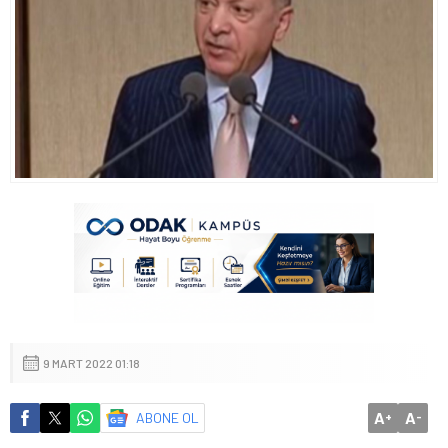
9 MART 2022 01:18
A
A
ABONE OL
+
-