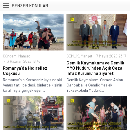
BENZER KONULAR
Gündem
,
Manşet
GEMLİK
,
Manşet
7 Mayıs 2026 23:17
3 Haziran 2026 16:46
Gemlik Kaymakamı ve Gemlik
Romanya’da Hıdırellez
MYO Müdürü’nden Açık Ceza
Coşkusu
İnfaz Kurumu’na ziyaret
Romanya’nın Karadeniz kıyısındaki
Gemlik Kaymakamı Osman Aslan
Venus tatil beldesi, binlerce kişinin
Canbaba ile Gemlik Meslek
katılımıyla gerçekleşen...
Yüksekokulu Müdürü...