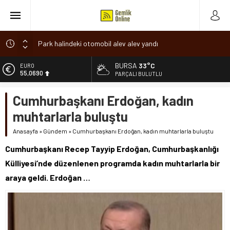
Park halindeki otomobil alev alev yandı
Osmangazi’de baharın müjdesi ‘Hıdırellez’ coşkuyla kutlandı
BURSA
33°C
ALTIN
6.525,39
7 aylık hamileyken evden çıktı, sırra kadem bastı
PARÇALI BULUTLU
Nilüfer’de ruhsat süreçlerinde “Ortak Akıl” dönemi
BİST
Cumhurbaşkanı Erdoğan, kadın
13.788,73
Romanya’da Hıdırellez Coşkusu
muhtarlarla buluştu
DOLAR
47,5954
Anasayfa
»
Gündem
»
Cumhurbaşkanı Erdoğan, kadın muhtarlarla buluştu
EURO
Cumhurbaşkanı Recep Tayyip Erdoğan, Cumhurbaşkanlığı
55,0690
Külliyesi’nde düzenlenen programda kadın muhtarlarla bir
araya geldi. Erdoğan …