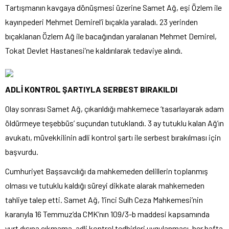
Tartışmanın kavgaya dönüşmesi üzerine Samet Ağ, eşi Özlem ile
kayınpederi Mehmet Demirel’i bıçakla yaraladı. 23 yerinden
bıçaklanan Özlem Ağ ile bacağından yaralanan Mehmet Demirel,
Tokat Devlet Hastanesi’ne kaldırılarak tedaviye alındı.
ADLİ KONTROL ŞARTIYLA SERBEST BIRAKILDI
Olay sonrası Samet Ağ, çıkarıldığı mahkemece ‘tasarlayarak adam
öldürmeye teşebbüs’ suçundan tutuklandı. 3 ay tutuklu kalan Ağ’ın
avukatı, müvekkilinin adli kontrol şartı ile serbest bırakılması için
başvurdu.
Cumhuriyet Başsavcılığı da mahkemeden delillerin toplanmış
olması ve tutuklu kaldığı süreyi dikkate alarak mahkemeden
tahliye talep etti. Samet Ağ, 1’inci Sulh Ceza Mahkemesi’nin
kararıyla 16 Temmuz’da CMK’nın 109/3-b maddesi kapsamında
yurt dışına çıkmama, adli kontrol tedbirleri uygulanması, her hafta