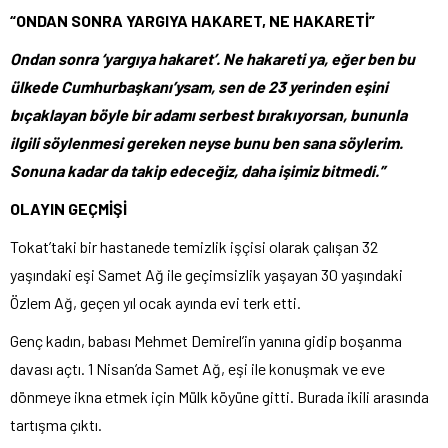
“ONDAN SONRA YARGIYA HAKARET, NE HAKARETİ”
Ondan sonra ‘
yargıya hakaret’. Ne hakareti ya, eğer ben bu
ülkede Cumhurbaşkanı’ysam, sen de 23 yerinden eşini
bıçaklayan böyle bir adamı serbest bırakıyorsan, bununla
ilgili söylenmesi gereken neyse bunu ben sana söylerim.
Sonuna kadar da takip edeceğiz, daha işimiz bitmedi.”
OLAYIN GEÇMİŞİ
Tokat’taki bir hastanede temizlik işçisi olarak çalışan 32
yaşındaki eşi Samet Ağ ile geçimsizlik yaşayan 30 yaşındaki
Özlem Ağ, geçen yıl ocak ayında evi terk etti.
Genç kadın, babası Mehmet Demirel’in yanına gidip boşanma
davası açtı. 1 Nisan’da Samet Ağ, eşi ile konuşmak ve eve
dönmeye ikna etmek için Mülk köyüne gitti. Burada ikili arasında
tartışma çıktı.