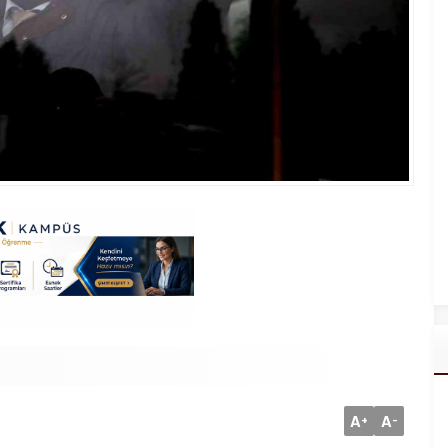
A
A
+
-