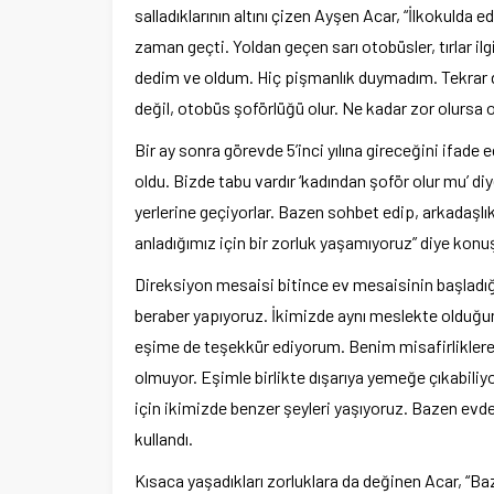
salladıklarının altını çizen Ayşen Acar, “İlkokul
zaman geçti. Yoldan geçen sarı otobüsler, tırlar i
dedim ve oldum. Hiç pişmanlık duymadım. Tekrar
değil, otobüs şoförlüğü olur. Ne kadar zor olursa
Bir ay sonra görevde 5’inci yılına gireceğini ifade 
oldu. Bizde tabu vardır ‘kadından şoför olur mu’ diy
yerlerine geçiyorlar. Bazen sohbet edip, arkadaşlı
anladığımız için bir zorluk yaşamıyoruz” diye konu
Direksiyon mesaisi bitince ev mesaisinin başladığı
beraber yapıyoruz. İkimizde aynı meslekte olduğum
eşime de teşekkür ediyorum. Benim misafirliklere
olmuyor. Eşimle birlikte dışarıya yemeğe çıkabil
için ikimizde benzer şeyleri yaşıyoruz. Bazen evd
kullandı.
Kısaca yaşadıkları zorluklara da değinen Acar, “Ba