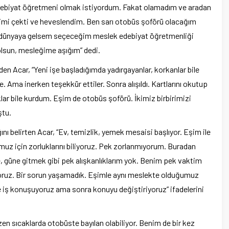
da edebiyat öğretmeni olmak istiyordum. Fakat olamadım ve aradan
lgimi çekti ve heveslendim. Ben sarı otobüs şoförü olacağım
 dünyaya gelsem seçeceğim meslek edebiyat öğretmenliği
 olsun, mesleğime aşığım” dedi.
eden Acar, “Yeni işe başladığımda yadırgayanlar, korkanlar bile
e. Ama inerken teşekkür ettiler. Sonra alışıldı. Kartlarını okutup
klar bile kurdum. Eşim de otobüs şoförü. İkimiz birbirimizi
ştu.
nı belirten Acar, “Ev, temizlik, yemek mesaisi başlıyor. Eşim ile
uz için zorluklarını biliyoruz. Pek zorlanmıyorum. Buradan
, güne gitmek gibi pek alışkanlıklarım yok. Benim pek vaktim
iyoruz. Bir sorun yaşamadık. Eşimle aynı meslekte olduğumuz
e iş konuşuyoruz ama sonra konuyu değiştiriyoruz” ifadelerini
zen sıcaklarda otobüste bayılan olabiliyor. Benim de bir kez