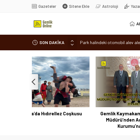
Gazeteler
Sitene Ekle
Astroloji
Yaza
A
SON DAKİKA
Park halindeki otomobil alev ale
Osmangazi’de baharın müjdesi ‘Hı
7 aylık hamileyken evden çıktı, 
Nilüfer’de ruhsat süreçlerinde “
Romanya’da Hıdırellez Coşkusu
 Coşkusu
Gemlik Kaymakamı ve Gemlik MYO
Park 
Müdürü’nden Açık Ceza İnfaz
Kurumu’na ziyaret