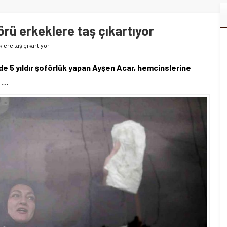
rü erkeklere taş çıkartıyor
lere taş çıkartıyor
e 5 yıldır şoförlük yapan Ayşen Acar, hemcinslerine
e …