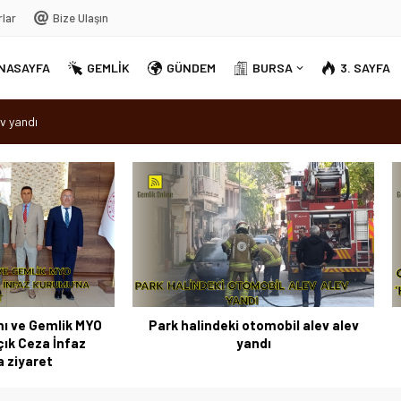
rlar
Bize Ulaşın
NASAYFA
GEMLİK
GÜNDEM
BURSA
3. SAYFA
v yandı
dırellez’ coşkuyla kutlandı
sırra kadem bastı
Ortak Akıl” dönemi
halindeki otomobil alev alev
Osmangazi’de baharın müj
yandı
‘Hıdırellez’ coşkuyla kutl