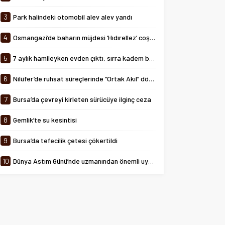
tarihinde 08:00-24:00 saatleri
arasında...
3
Park halindeki otomobil alev alev yandı
4
Osmangazi’de baharın müjdesi ‘Hıdırellez’ coşkuyla kutlandı
5
7 aylık hamileyken evden çıktı, sırra kadem bastı
6
Nilüfer’de ruhsat süreçlerinde “Ortak Akıl” dönemi
7
Bursa’da çevreyi kirleten sürücüye ilginç ceza
8
Gemlik’te su kesintisi
9
Bursa’da tefecilik çetesi çökertildi
10
Dünya Astım Günü’nde uzmanından önemli uyarılar