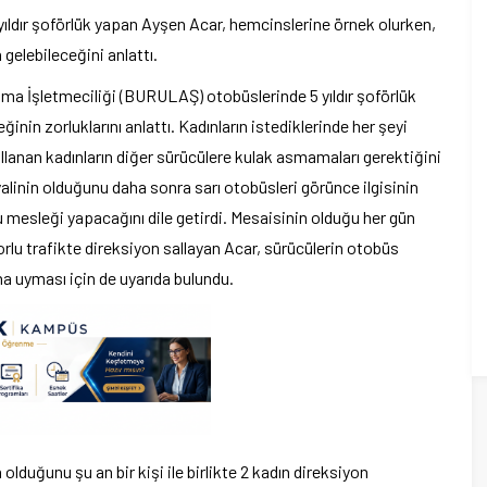
 yıldır şoförlük yapan Ayşen Acar, hemcinslerine örnek olurken,
 gelebileceğini anlattı.
ma İşletmeciliği (BURULAŞ) otobüslerinde 5 yıldır şoförlük
inin zorluklarını anlattı. Kadınların istediklerinde her şeyi
ullanan kadınların diğer sürücülere kulak asmamaları gerektiğini
inin olduğunu daha sonra sarı otobüsleri görünce ilgisinin
bu mesleği yapacağını dile getirdi. Mesaisinin olduğu her gün
orlu trafikte direksiyon sallayan Acar, sürücülerin otobüs
na uyması için de uyarıda bulundu.
olduğunu şu an bir kişi ile birlikte 2 kadın direksiyon