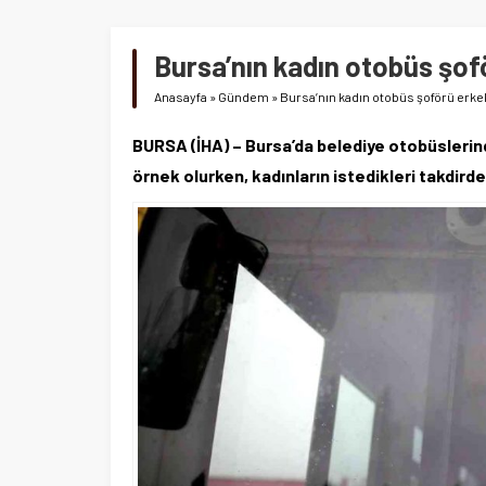
Bursa’nın kadın otobüs şofö
Anasayfa
»
Gündem
»
Bursa’nın kadın otobüs şoförü erkek
BURSA (İHA) – Bursa’da belediye otobüslerind
örnek olurken, kadınların istedikleri takdird