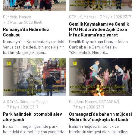
Gündem
,
Manşet
GEMLİK
,
Manşet
7 Mayıs 2026 23:17
3 Haziran 2026 16:46
Gemlik Kaymakamı ve Gemlik
Romanya’da Hıdırellez
MYO Müdürü’nden Açık Ceza
Coşkusu
İnfaz Kurumu’na ziyaret
Romanya’nın Karadeniz kıyısındaki
Gemlik Kaymakamı Osman Aslan
Venus tatil beldesi, binlerce kişinin
Canbaba ile Gemlik Meslek
katılımıyla gerçekleşen...
Yüksekokulu Müdürü...
3. SAYFA
,
Gündem
,
Manşet
Gündem
,
Manşet
,
OSMANGAZİ
7 Mayıs 2026 23:17
7 Mayıs 2026 23:17
Park halindeki otomobil alev
Osmangazi’de baharın müjdesi
alev yandı
‘Hıdırellez’ coşkuyla kutlandı
Bursa'nın İnegöl ilçesinde park
Baharın müjdecisi, bolluk ve
halindeki otomobil çıkan yangında
bereketin simgesi olan Hıdırellez,