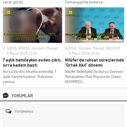
zarar gördü.
Osmangazi’de binlerce...
3. SAYFA
,
BURSA
,
Gündem
,
Manşet
BURSA
,
Gündem
,
Manşet
,
NİLÜFER
6 Mayıs 2026 22:55
6 Mayıs 2026 22:55
7 aylık hamileyken evden çıktı,
Nilüfer’de ruhsat süreçlerinde
sırra kadem bastı
“Ortak Akıl” dönemi
Bursa'da dini nikahla evlendiği 7
Nilüfer Belediyesi ile Bursa Serbest
aylık hamile kadının "Babamın
Muhasebeci Mali Müşavirler Odası
yanına...
(BSMMMO)...
YORUMLAR