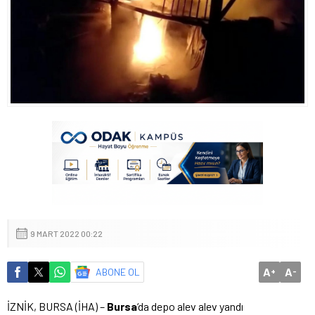
9 MART 2022 00:22
A
A
ABONE OL
+
-
İZNİK, BURSA (İHA) –
Bursa
‘da depo alev alev yandı