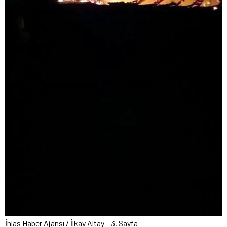
İhlas Haber Ajansı / İlkay Altay – 3. Sayfa