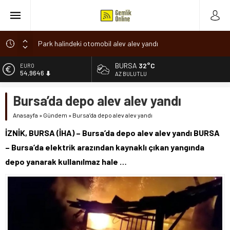
Park halindeki otomobil alev alev yandı
Osmangazi’de baharın müjdesi ‘Hıdırellez’ coşkuyla kutlandı
BURSA
32°C
ALTIN
6.488,95
7 aylık hamileyken evden çıktı, sırra kadem bastı
AZ BULUTLU
Nilüfer’de ruhsat süreçlerinde “Ortak Akıl” dönemi
BİST
Bursa’da depo alev alev yandı
13.798,82
Romanya’da Hıdırellez Coşkusu
Anasayfa
»
Gündem
»
Bursa’da depo alev alev yandı
DOLAR
47,5939
İZNİK, BURSA (İHA) – Bursa’da depo alev alev yandı BURSA
EURO
– Bursa’da elektrik arazından kaynaklı çıkan yangında
54,9646
depo yanarak kullanılmaz hale …