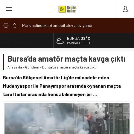
Park halindeki otomobil alev alev yandı
Osmangazi’de baharın müjdesi ‘Hıdırellez’ coşkuyla kutlandı
BURSA
32°C
ALTIN
6.660,55
7 aylık hamileyken evden çıktı, sırra kadem bastı
PARÇALI BULUTLU
Nilüfer’de ruhsat süreçlerinde “Ortak Akıl” dönemi
BİST
Bursa’da amatör maçta kavga çıktı
13.779,39
Romanya’da Hıdırellez Coşkusu
Anasayfa
»
Gündem
»
Bursa’da amatör maçta kavga çıktı
DOLAR
47,7111
Bursa’da Bölgesel Amatör Lig’de mücadele eden
EURO
Mudanyaspor ile Panayırspor arasında oynanan maçta
55,1881
taraftarlar arasında henüz bilinmeyen bir …