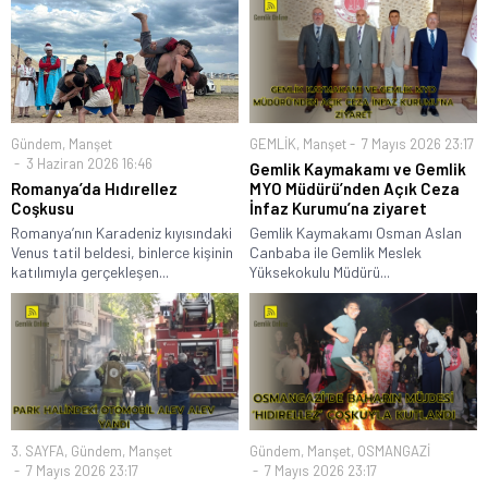
Gündem
,
Manşet
GEMLİK
,
Manşet
7 Mayıs 2026 23:17
3 Haziran 2026 16:46
Gemlik Kaymakamı ve Gemlik
Romanya’da Hıdırellez
MYO Müdürü’nden Açık Ceza
Coşkusu
İnfaz Kurumu’na ziyaret
Romanya’nın Karadeniz kıyısındaki
Gemlik Kaymakamı Osman Aslan
Venus tatil beldesi, binlerce kişinin
Canbaba ile Gemlik Meslek
katılımıyla gerçekleşen...
Yüksekokulu Müdürü...
3. SAYFA
,
Gündem
,
Manşet
Gündem
,
Manşet
,
OSMANGAZİ
7 Mayıs 2026 23:17
7 Mayıs 2026 23:17