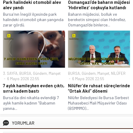
Park halindeki otomobil alev
Osmangazi’de baharın müjdesi
alev yandı
‘Hıdırellez’ coşkuyla kutlandı
Bursa'nın İnegöl ilçesinde park
Baharın müjdecisi, bolluk ve
halindeki otomobil çıkan yangında
bereketin simgesi olan Hıdırellez,
zarar gördü.
Osmangazi’de binlerce...
3. SAYFA
,
BURSA
,
Gündem
,
Manşet
BURSA
,
Gündem
,
Manşet
,
NİLÜFER
6 Mayıs 2026 22:55
6 Mayıs 2026 22:55
7 aylık hamileyken evden çıktı,
Nilüfer’de ruhsat süreçlerinde
sırra kadem bastı
“Ortak Akıl” dönemi
Bursa'da dini nikahla evlendiği 7
Nilüfer Belediyesi ile Bursa Serbest
aylık hamile kadının "Babamın
Muhasebeci Mali Müşavirler Odası
yanına...
(BSMMMO)...
YORUMLAR