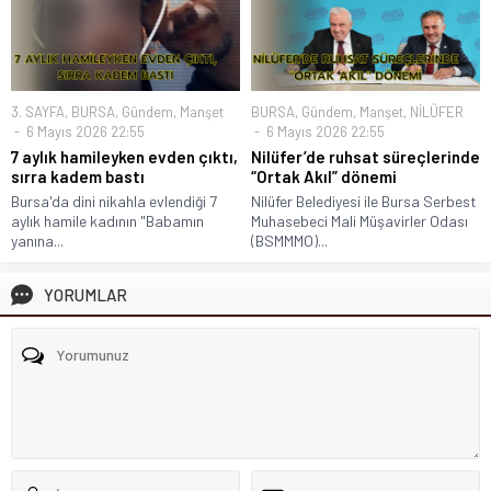
3. SAYFA
,
BURSA
,
Gündem
,
Manşet
BURSA
,
Gündem
,
Manşet
,
NİLÜFER
6 Mayıs 2026 22:55
6 Mayıs 2026 22:55
7 aylık hamileyken evden çıktı,
Nilüfer’de ruhsat süreçlerinde
sırra kadem bastı
“Ortak Akıl” dönemi
Bursa'da dini nikahla evlendiği 7
Nilüfer Belediyesi ile Bursa Serbest
aylık hamile kadının "Babamın
Muhasebeci Mali Müşavirler Odası
yanına...
(BSMMMO)...
YORUMLAR