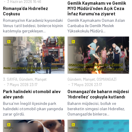
3 Haziran 2026 16:46
Gemlik Kaymakamı ve Gemlik
Romanya’da Hıdırellez
MYO Müdürü’nden Açık Ceza
Coşkusu
İnfaz Kurumu’na ziyaret
Romanya’nın Karadeniz kıyısındaki
Gemlik Kaymakamı Osman Aslan
Venus tatil beldesi, binlerce kişinin
Canbaba ile Gemlik Meslek
katılımıyla gerçekleşen...
Yüksekokulu Müdürü...
3. SAYFA
,
Gündem
,
Manşet
Gündem
,
Manşet
,
OSMANGAZİ
7 Mayıs 2026 23:17
7 Mayıs 2026 23:17
Park halindeki otomobil alev
Osmangazi’de baharın müjdesi
alev yandı
‘Hıdırellez’ coşkuyla kutlandı
Bursa'nın İnegöl ilçesinde park
Baharın müjdecisi, bolluk ve
halindeki otomobil çıkan yangında
bereketin simgesi olan Hıdırellez,
zarar gördü.
Osmangazi’de binlerce...