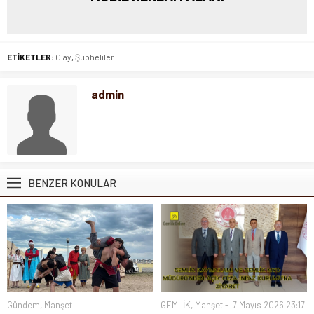
ETİKETLER:
Olay
,
Şüpheliler
admin
BENZER KONULAR
Gündem
,
Manşet
GEMLİK
,
Manşet
7 Mayıs 2026 23:17