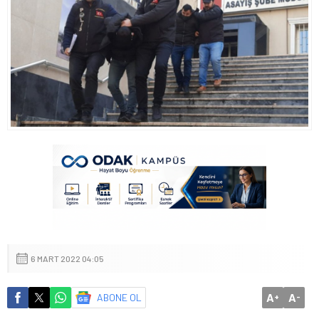
6 MART 2022 04:05
A
A
ABONE OL
+
-