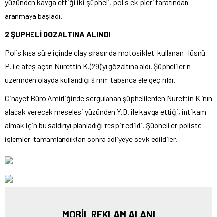
yüzünden kavga ettiği iki şüpheli, polis ekipleri tarafından
aranmaya başladı.
2 ŞÜPHELİ GÖZALTINA ALINDI
Polis kısa süre içinde olay sırasında motosikleti kullanan Hüsnü
P. ile ateş açan Nurettin K.(29)’yı gözaltına aldı. Şüphelilerin
üzerinden olayda kullandığı 9 mm tabanca ele geçirildi.
Cinayet Büro Amirliğinde sorgulanan şüphelilerden Nurettin K.’nın
alacak verecek meselesi yüzünden Y.D. ile kavga ettiği, intikam
almak için bu saldırıyı planladığı tespit edildi. Şüpheliler poliste
işlemleri tamamlandıktan sonra adliyeye sevk edildiler.
MOBİL REKLAM ALANI