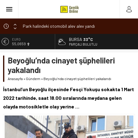
Park halindeki otomobil alev alev yandı
Osmangazi’de baharın müjdesi ‘Hıdırellez’ coşkuyla kutlandı
BURSA
33°C
ALTIN
6.521,17
7 aylık hamileyken evden çıktı, sırra kadem bastı
PARÇALI BULUTLU
Nilüfer’de ruhsat süreçlerinde “Ortak Akıl” dönemi
BİST
Beyoğlu’nda cinayet şüphelileri
13.685,30
Romanya’da Hıdırellez Coşkusu
yakalandı
DOLAR
47,5953
Anasayfa
»
Gündem
»
Beyoğlu’nda cinayet şüphelileri yakalandı
EURO
İstanbul’un Beyoğlu ilçesinde Fesçi Yokuşu sokakta 1 Mart
55,0659
2022 tarihinde, saat 18.00 sıralarında meydana gelen
olayda motosikletle olay yerine …