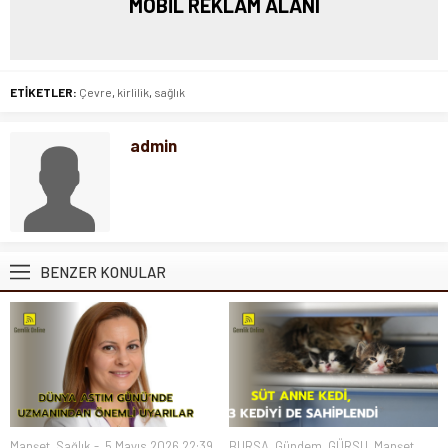
MOBİL REKLAM ALANI
ETİKETLER:
Çevre
,
kirlilik
,
sağlık
admin
BENZER KONULAR
Manşet
,
Sağlık
5 Mayıs 2026 22:39
BURSA
,
Gündem
,
GÜRSU
,
Manşet
,