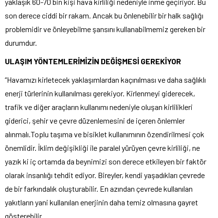
yaklaşık 60-70 bin kişi hava kirliliği nedeniyle inme geçiriyor. Bu
son derece ciddi bir rakam. Ancak bu önlenebilir bir halk sağlığı
problemidir ve önleyebilme şansını kullanabilmemiz gereken bir
durumdur.
ULAŞIM YÖNTEMLERİMİZİN DEĞİŞMESİ GEREKİYOR
“Havamızı kirletecek yaklaşımlardan kaçınılması ve daha sağlıklı
enerji türlerinin kullanılması gerekiyor. Kirlenmeyi giderecek,
trafik ve diğer araçların kullanımı nedeniyle oluşan kirlilikleri
giderici, şehir ve çevre düzenlemesini de içeren önlemler
alınmalı.Toplu taşıma ve bisiklet kullanımının özendirilmesi çok
önemlidir. İklim değişikliği ile paralel yürüyen çevre kirliliği, ne
yazık ki iç ortamda da beynimizi son derece etkileyen bir faktör
olarak insanlığı tehdit ediyor. Bireyler, kendi yaşadıkları çevrede
de bir farkındalık oluşturabilir. En azından çevrede kullanılan
yakıtların yani kullanılan enerjinin daha temiz olmasına gayret
gösterebilir.