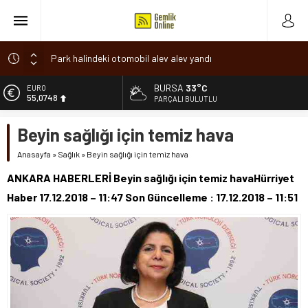
Park halindeki otomobil alev alev yandı
Osmangazi’de baharın müjdesi ‘Hıdırellez’ coşkuyla kutlandı
BURSA
33°C
ALTIN
6.623,43
7 aylık hamileyken evden çıktı, sırra kadem bastı
PARÇALI BULUTLU
Nilüfer’de ruhsat süreçlerinde “Ortak Akıl” dönemi
BİST
Beyin sağlığı için temiz hava
13.785,25
Romanya’da Hıdırellez Coşkusu
Anasayfa
»
Sağlık
»
Beyin sağlığı için temiz hava
DOLAR
47,7048
ANKARA HABERLERİ Beyin sağlığı için temiz havaHürriyet
EURO
Haber 17.12.2018 – 11:47 Son Güncelleme : 17.12.2018 – 11:51
55,0748