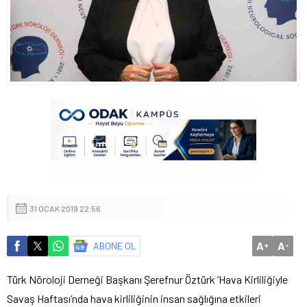
31 OCAK 2019 22:56
A
A
ABONE OL
+
-
Türk Nöroloji Derneği Başkanı Şerefnur Öztürk ‘Hava Kirliliğiyle
Savaş Haftası’nda hava kirliliğinin insan sağlığına etkileri