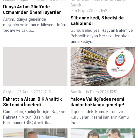
Sağlık
Dünya Astım Günü’nde
4 Mayıs 2026 21:42
uzmanından önemli uyarılar
Süt anne kedi, 3 kediyi de
Astım, dünya genelinde
sahiplendi
milyonlarca insanı etkileyen, doğru
tedavi ve takip...
Gürsu Belediyesi Hayvan Bakım ve
Rehabilitasyon Merkezi, fedakar
anne kediyi...
Sağlık
15 Aralık 2024 17:15
Sağlık
14 Ekim 2024 13:51
Fahrettin Altun, BİK Analitik
Yalova Valiliği’nden resmi
Sistemini İnceledi
ilanlar hakkında genelge!
Cumhurbaşkanlığı İletişim Başkanı
İl genelindeki kamu kurum ve
Fahrettin Altun, Basın İlan
kuruluşları, resmi ilanların Kamu
Kurumunun (BİK) Analitik...
İhale...