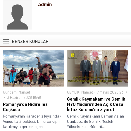
admin
BENZER KONULAR
Gündem
,
Manşet
GEMLİK
,
Manşet
7 Mayıs 2026 23:17
3 Haziran 2026 16:46
Gemlik Kaymakamı ve Gemlik
Romanya’da Hıdırellez
MYO Müdürü’nden Açık Ceza
Coşkusu
İnfaz Kurumu’na ziyaret
Romanya’nın Karadeniz kıyısındaki
Gemlik Kaymakamı Osman Aslan
Venus tatil beldesi, binlerce kişinin
Canbaba ile Gemlik Meslek
katılımıyla gerçekleşen...
Yüksekokulu Müdürü...