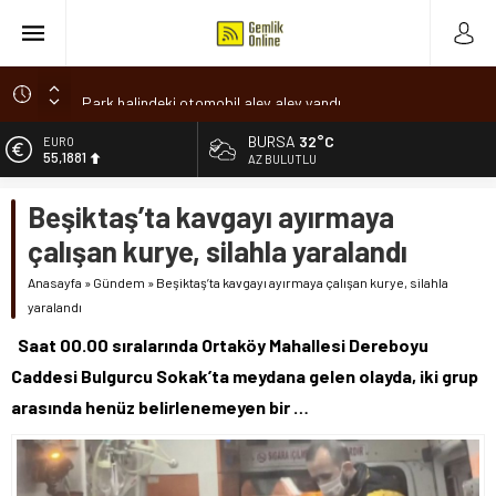
Park halindeki otomobil alev alev yandı
Osmangazi’de baharın müjdesi ‘Hıdırellez’ coşkuyla kutlandı
BURSA
32°C
ALTIN
6.660,55
7 aylık hamileyken evden çıktı, sırra kadem bastı
AZ BULUTLU
Nilüfer’de ruhsat süreçlerinde “Ortak Akıl” dönemi
BİST
Beşiktaş’ta kavgayı ayırmaya
13.779,39
Romanya’da Hıdırellez Coşkusu
çalışan kurye, silahla yaralandı
DOLAR
47,7111
Anasayfa
»
Gündem
»
Beşiktaş’ta kavgayı ayırmaya çalışan kurye, silahla
yaralandı
EURO
55,1881
Saat 00.00 sıralarında Ortaköy Mahallesi Dereboyu
Caddesi Bulgurcu Sokak’ta meydana gelen olayda, iki grup
arasında henüz belirlenemeyen bir …