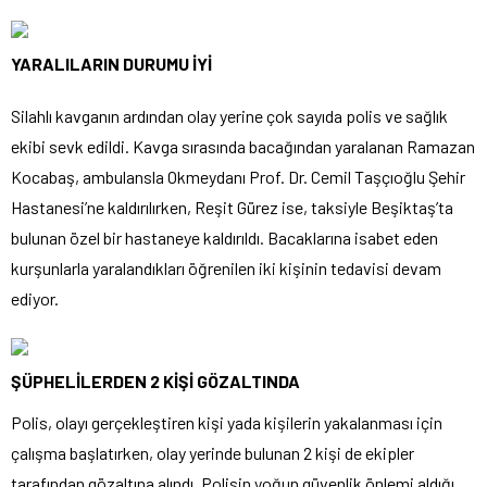
YARALILARIN DURUMU İYİ
Silahlı kavganın ardından olay yerine çok sayıda polis ve sağlık
ekibi sevk edildi. Kavga sırasında bacağından yaralanan Ramazan
Kocabaş, ambulansla Okmeydanı Prof. Dr. Cemil Taşçıoğlu Şehir
Hastanesi’ne kaldırılırken, Reşit Gürez ise, taksiyle Beşiktaş’ta
bulunan özel bir hastaneye kaldırıldı. Bacaklarına isabet eden
kurşunlarla yaralandıkları öğrenilen iki kişinin tedavisi devam
ediyor.
ŞÜPHELİLERDEN 2 KİŞİ GÖZALTINDA
Polis, olayı gerçekleştiren kişi yada kişilerin yakalanması için
çalışma başlatırken, olay yerinde bulunan 2 kişi de ekipler
tarafından gözaltına alındı. Polisin yoğun güvenlik önlemi aldığı