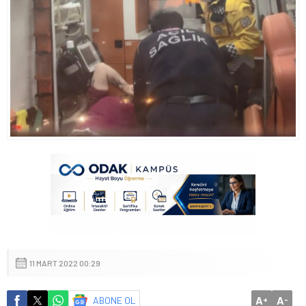
11 MART 2022 00:29
A
A
ABONE OL
+
-