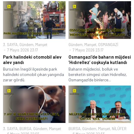
3. SAYFA
,
Gündem
,
Manşet
Gündem
,
Manşet
,
OSMANGAZİ
7 Mayıs 2026 23:17
7 Mayıs 2026 23:17
Park halindeki otomobil alev
Osmangazi’de baharın müjdesi
alev yandı
‘Hıdırellez’ coşkuyla kutlandı
Bursa'nın İnegöl ilçesinde park
Baharın müjdecisi, bolluk ve
halindeki otomobil çıkan yangında
bereketin simgesi olan Hıdırellez,
zarar gördü.
Osmangazi’de binlerce...
3. SAYFA
,
BURSA
,
Gündem
,
Manşet
BURSA
,
Gündem
,
Manşet
,
NİLÜFER
6 Mayıs 2026 22:55
6 Mayıs 2026 22:55