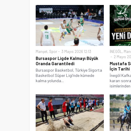
Manşet
,
Spor
3 Mayıs 2026 12:13
İNEGÖL
,
Man
2 Mayıs 20
Bursaspor Ligde Kalmayı Büyük
Oranda Garantiledi
Mustafa S
İçin Tarih
Bursaspor Basketbol, Türkiye Sigorta
Basketbol Süper Ligi’nde kümede
İnegöl Kafk
kalma yolunda...
kararı sonra
isimlerinden