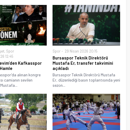
şet
,
Spor
Spor
29 Nisan 2026 20:15
26 12:45
Bursaspor Teknik Direktörü
evim’den Kafkasspor
Mustafa Er, transfer takvimini
i Hamle
açıkladı
asspor’da alınan kongre
Bursaspor Teknik Direktörü Mustafa
sı camianın sevilen
Er, düzenlediği basın toplantısında yeni
 Mustafa...
sezon...