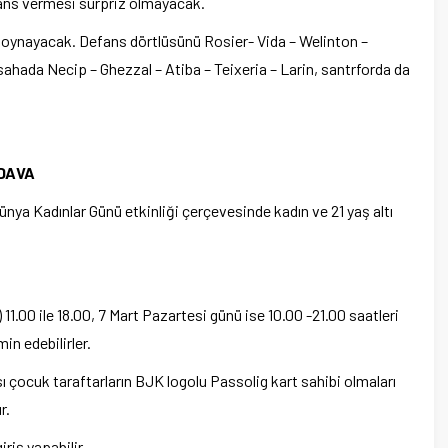
 şans vermesi sürpriz olmayacak.
n oynayacak. Defans dörtlüsünü Rosier- Vida – Welinton –
ahada Necip – Ghezzal – Atiba – Teixeria – Larin, santrforda da
EDAVA
nya Kadınlar Günü etkinliği çerçevesinde kadın ve 21 yaş altı
) 11.00 ile 18.00, 7 Mart Pazartesi günü ise 10.00 -21.00 saatleri
in edebilirler.
ı çocuk taraftarların BJK logolu Passolig kart sahibi olmaları
r.
riş yapabilir.