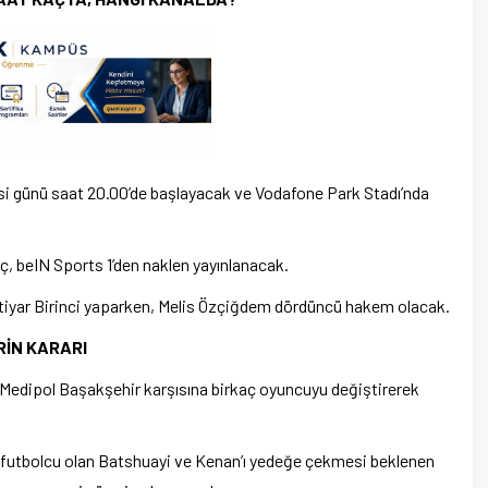
si günü saat 20.00’de başlayacak ve Vodafone Park Stadı’nda
 beIN Sports 1’den naklen yayınlanacak.
ahtiyar Birinci yaparken, Melis Özçiğdem dördüncü hakem olacak.
RİN KARARI
i, Medipol Başakşehir karşısına birkaç oyuncuyu değiştirerek
iki futbolcu olan Batshuayi ve Kenan’ı yedeğe çekmesi beklenen