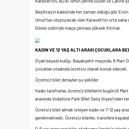
Karaveli’nin, bu iki ismin yerine Güven ve Larin’e
Beşiktaş’ın kalesinde her zaman olduğu gibi Ersi
Umut’tan oluşturacak olan Karaveli’nin orta saha s
Güven onbiriyle maça çıkması yüksek ihtimal.
KADIN VE 12 YAŞ ALTI ARASI ÇOCUKLARA B
Siyah beyazlı kulüp, Başakşehir maçında, 8 Mart Dü
çocukları stadında ücretsiz olarak konuk edecek.
Ücretsiz bilet detayları şu şekilde:
Kadın taraftarlar, ücretsiz biletlerini bugün (6 Mart
arasında Vodafone Park Bilet Satış Gişesi’nden tem
Ücretsiz bilet almak isteyen kadın ve 7-12 yaş aras
gerekmektedir. Ücretsiz biletler, transfere kapalıdı
0-6 yaş arası çocuklar, stadyuma ücretsiz olarak gi