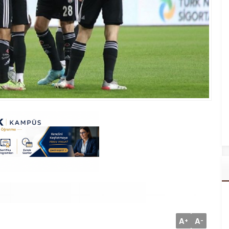
A
A
+
-