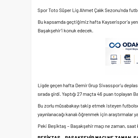
Spor Toto Süper Lig Ahmet Çalık Sezonu’nda futbol
Bu kapsamda geçtiğimiz hafta Kayserispor’a yenil
Başakşehir’i konuk edecek.
Ligde geçen hafta Demir Grup Sivasspor’u deplas
sırada girdi. Yaptığı 27 maçta 46 puan toplayan Baş
Bu zorlu müsabakayı takip etmek isteyen futbolsev
yayınlanacağı kanalı öğrenmek için araştırmalar ya
Peki Beşiktaş – Başakşehir maçı ne zaman, saat k
BEŞİKTAŞ – BAŞAKŞEHİR MAÇI NE ZAMAN, 