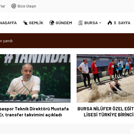
rlar
Bize Ulaşın
NASAYFA
GEMLİK
GÜNDEM
BURSA
3. SAYFA
v yandı
dırellez’ coşkuyla kutlandı
sırra kadem bastı
Ortak Akıl” dönemi
por Teknik Direktörü Mustafa
BURSA NİLÜFER ÖZEL EĞİTİM
 transfer takvimini açıkladı
LİSESİ TÜRKİYE BİRİNCİSİ