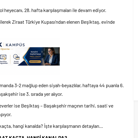
 heyecanı, 28. hafta karşılaşmaları ile devam ediyor.
erek Ziraat Türkiye Kupası’ndan elenen Beşiktaş, evinde
manda 3-2 mağlup eden siyah-beyazlılar, haftaya 44 puanla 6.
akşehir ise 3. sırada yer alıyor.
erler ise Beşiktaş – Başakşehir maçının tarihi, saati ve
pıyor.
açta, hangi kanalda? İşte karşılaşmanın detayları…
SAAT KAÇTA, HANGİ KANALDA?