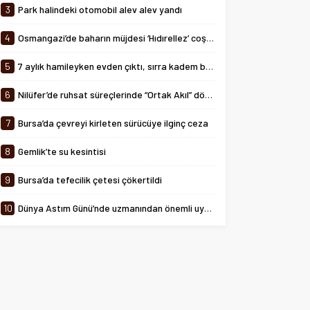
arasında...
3
Park halindeki otomobil alev alev yandı
4
Osmangazi’de baharın müjdesi ‘Hıdırellez’ coşkuyla kutlandı
5
7 aylık hamileyken evden çıktı, sırra kadem bastı
6
Nilüfer’de ruhsat süreçlerinde “Ortak Akıl” dönemi
7
Bursa’da çevreyi kirleten sürücüye ilginç ceza
8
Gemlik’te su kesintisi
9
Bursa’da tefecilik çetesi çökertildi
10
Dünya Astım Günü’nde uzmanından önemli uyarılar