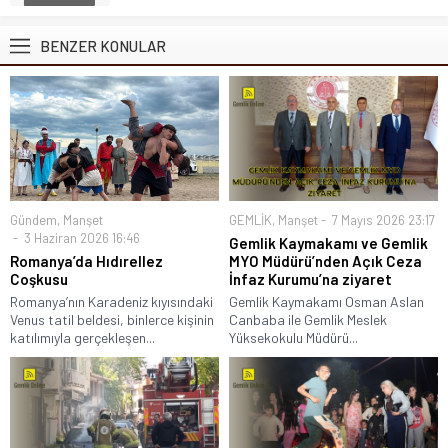
BENZER KONULAR
Gündem
,
Manşet
GEMLİK
,
Manşet
7 Mayıs 2026 23:17
3 Haziran 2026 16:46
Gemlik Kaymakamı ve Gemlik
Romanya’da Hıdırellez
MYO Müdürü’nden Açık Ceza
Coşkusu
İnfaz Kurumu’na ziyaret
Romanya’nın Karadeniz kıyısındaki
Gemlik Kaymakamı Osman Aslan
Venus tatil beldesi, binlerce kişinin
Canbaba ile Gemlik Meslek
katılımıyla gerçekleşen...
Yüksekokulu Müdürü...