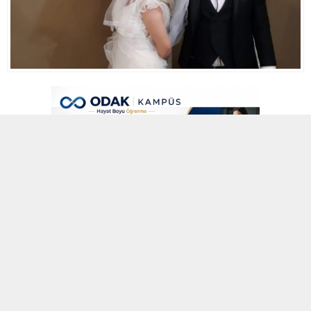
11 MART 2022 00:09
A
A
ABONE OL
+
-
Adana’da 2 çocuk babası müteahhit Mehmet Esen (41), geçen
Ocak ayında Neslihan C. (39) isimli kadınla evlendi.