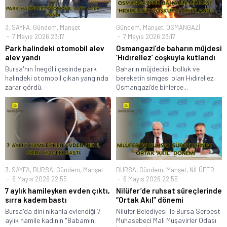
3. SAYFA
,
Gündem
,
Manşet
Gündem
,
Manşet
,
OSMANGAZİ
7 Mayıs 2026 23:17
7 Mayıs 2026 23:17
Park halindeki otomobil alev
Osmangazi’de baharın müjdesi
alev yandı
‘Hıdırellez’ coşkuyla kutlandı
Bursa'nın İnegöl ilçesinde park
Baharın müjdecisi, bolluk ve
halindeki otomobil çıkan yangında
bereketin simgesi olan Hıdırellez,
zarar gördü.
Osmangazi’de binlerce...
3. SAYFA
,
BURSA
,
Gündem
,
Manşet
BURSA
,
Gündem
,
Manşet
,
NİLÜFER
6 Mayıs 2026 22:55
6 Mayıs 2026 22:55
7 aylık hamileyken evden çıktı,
Nilüfer’de ruhsat süreçlerinde
sırra kadem bastı
“Ortak Akıl” dönemi
Bursa'da dini nikahla evlendiği 7
Nilüfer Belediyesi ile Bursa Serbest
aylık hamile kadının "Babamın
Muhasebeci Mali Müşavirler Odası