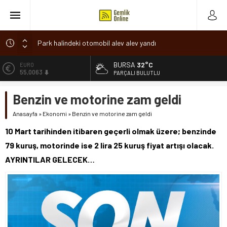
Park halindeki otomobil alev alev yandı
Osmangazi’de baharın müjdesi ‘Hıdırellez’ coşkuyla kutlandı
BURSA
32°C
ALTIN
6.543,59
7 aylık hamileyken evden çıktı, sırra kadem bastı
PARÇALI BULUTLU
Nilüfer’de ruhsat süreçlerinde “Ortak Akıl” dönemi
BİST
Benzin ve motorine zam geldi
13.798,82
Romanya’da Hıdırellez Coşkusu
Anasayfa
»
Ekonomi
»
Benzin ve motorine zam geldi
DOLAR
47,7010
10 Mart tarihinden itibaren geçerli olmak üzere; benzinde
EURO
79 kuruş, motorinde ise 2 lira 25 kuruş fiyat artışı olacak.
55,0063
AYRINTILAR GELECEK…