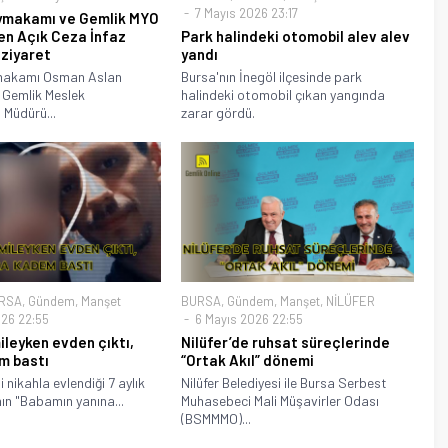
7 Mayıs 2026 23:17
ymakamı ve Gemlik MYO
en Açık Ceza İnfaz
Park halindeki otomobil alev alev
 ziyaret
yandı
makamı Osman Aslan
Bursa'nın İnegöl ilçesinde park
 Gemlik Meslek
halindeki otomobil çıkan yangında
 Müdürü...
zarar gördü.
RSA
,
Gündem
,
Manşet
BURSA
,
Gündem
,
Manşet
,
NİLÜFER
26 22:55
6 Mayıs 2026 22:55
mileyken evden çıktı,
Nilüfer’de ruhsat süreçlerinde
m bastı
“Ortak Akıl” dönemi
 nikahla evlendiği 7 aylık
Nilüfer Belediyesi ile Bursa Serbest
ın "Babamın yanına...
Muhasebeci Mali Müşavirler Odası
(BSMMMO)...