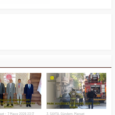
şet
7 Mayıs 2026 23:17
3. SAYFA
,
Gündem
,
Manşet