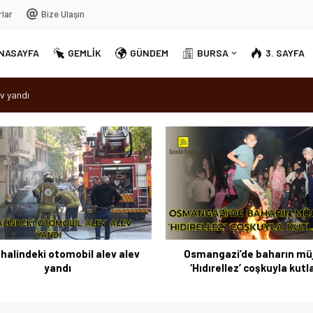
rlar
Bize Ulaşın
NASAYFA
GEMLİK
GÜNDEM
BURSA
3. SAYFA
v yandı
dırellez’ coşkuyla kutlandı
sırra kadem bastı
Ortak Akıl” dönemi
halindeki otomobil alev alev
Osmangazi’de baharın müj
yandı
‘Hıdırellez’ coşkuyla kutl