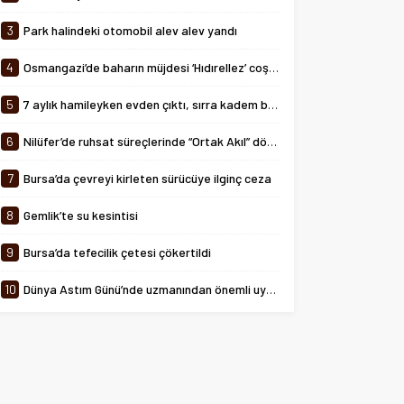
tarihinde 08:00-24:00 saatleri
arasında...
3
Park halindeki otomobil alev alev yandı
4
Osmangazi’de baharın müjdesi ‘Hıdırellez’ coşkuyla kutlandı
5
7 aylık hamileyken evden çıktı, sırra kadem bastı
6
Nilüfer’de ruhsat süreçlerinde “Ortak Akıl” dönemi
7
Bursa’da çevreyi kirleten sürücüye ilginç ceza
8
Gemlik’te su kesintisi
9
Bursa’da tefecilik çetesi çökertildi
10
Dünya Astım Günü’nde uzmanından önemli uyarılar