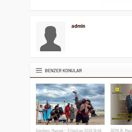
admin
BENZER KONULAR
Gündem
,
Manşet
3 Haziran 2026 16:46
GEMLİK
,
Man