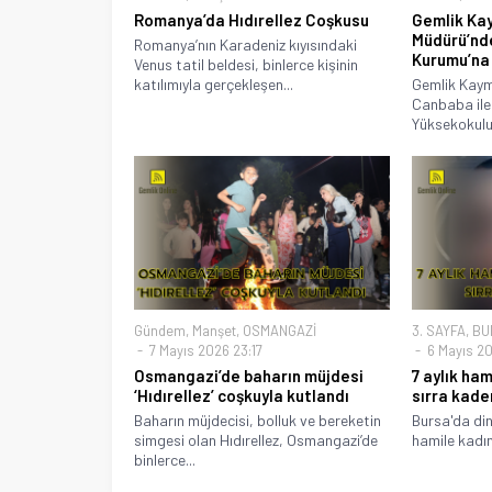
Romanya’da Hıdırellez Coşkusu
Gemlik Ka
Müdürü’nd
Romanya’nın Karadeniz kıyısındaki
Kurumu’na
Venus tatil beldesi, binlerce kişinin
katılımıyla gerçekleşen...
Gemlik Kay
Canbaba ile
Yüksekokulu
Gündem
,
Manşet
,
OSMANGAZİ
3. SAYFA
,
BU
7 Mayıs 2026 23:17
6 Mayıs 20
Osmangazi’de baharın müjdesi
7 aylık ha
‘Hıdırellez’ coşkuyla kutlandı
sırra kade
Baharın müjdecisi, bolluk ve bereketin
Bursa'da dini
simgesi olan Hıdırellez, Osmangazi’de
hamile kadın
binlerce...