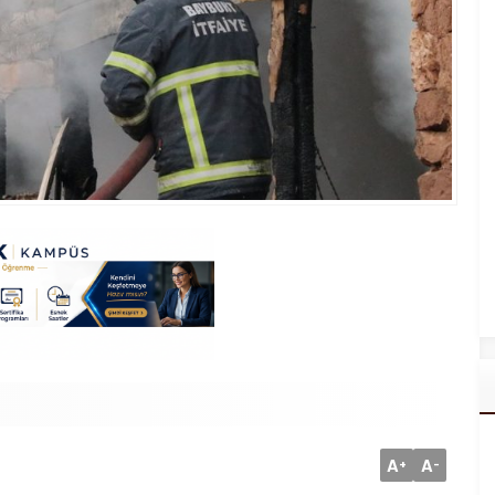
A
A
+
-