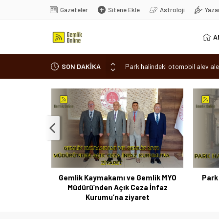
Gazeteler
Sitene Ekle
Astroloji
Yaza
A
SON DAKİKA
Park halindeki otomobil alev ale
Osmangazi’de baharın müjdesi ‘Hı
7 aylık hamileyken evden çıktı, 
Nilüfer’de ruhsat süreçlerinde “
Romanya’da Hıdırellez Coşkusu
 Coşkusu
Gemlik Kaymakamı ve Gemlik MYO
Park 
Müdürü’nden Açık Ceza İnfaz
Kurumu’na ziyaret