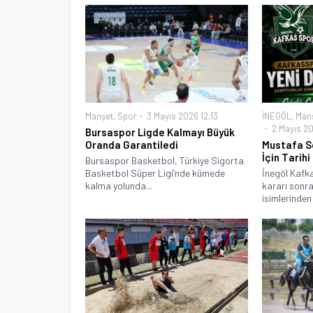
Manşet
,
Spor
3 Mayıs 2026 12:13
İNEGÖL
,
Man
2 Mayıs 20
Bursaspor Ligde Kalmayı Büyük
Oranda Garantiledi
Mustafa S
İçin Tarih
Bursaspor Basketbol, Türkiye Sigorta
Basketbol Süper Ligi’nde kümede
İnegöl Kafk
kalma yolunda...
kararı sonra
isimlerinden