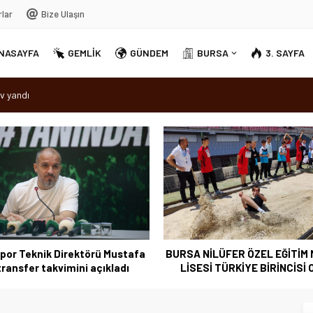
rlar
Bize Ulaşın
NASAYFA
GEMLİK
GÜNDEM
BURSA
3. SAYFA
v yandı
dırellez’ coşkuyla kutlandı
sırra kadem bastı
Ortak Akıl” dönemi
por Teknik Direktörü Mustafa
BURSA NİLÜFER ÖZEL EĞİTİM
 transfer takvimini açıkladı
LİSESİ TÜRKİYE BİRİNCİSİ