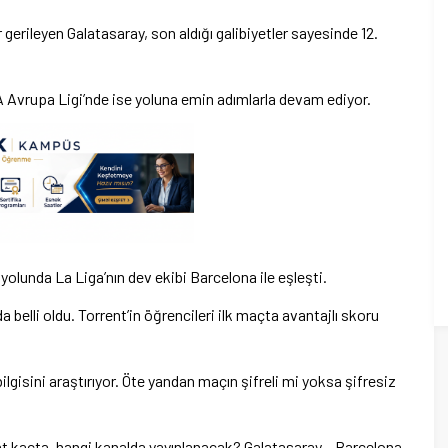
rileyen Galatasaray, son aldığı galibiyetler sayesinde 12.
 Avrupa Ligi’nde ise yoluna emin adımlarla devam ediyor.
l yolunda La Liga’nın dev ekibi Barcelona ile eşleşti.
elli oldu. Torrent’in öğrencileri ilk maçta avantajlı skoru
bilgisini araştırıyor. Öte yandan maçın şifreli mi yoksa şifresiz
t kaçta, hangi kanalda yayınlanacak? Galatasaray – Barcelona