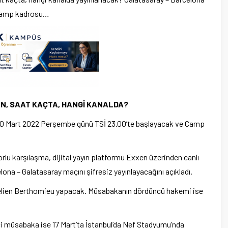
S kamp kadrosu…
N, SAAT KAÇTA, HANGİ KANALDA?
10 Mart 2022 Perşembe günü TSİ 23.00’te başlayacak ve Camp
lu karşılaşma, dijital yayın platformu Exxen üzerinden canlı
na – Galatasaray maçını şifresiz yayınlayacağını açıkladı.
urelien Berthomieu yapacak. Müsabakanın dördüncü hakemi ise
i müsabaka ise 17 Mart’ta İstanbul’da Nef Stadyumu’nda