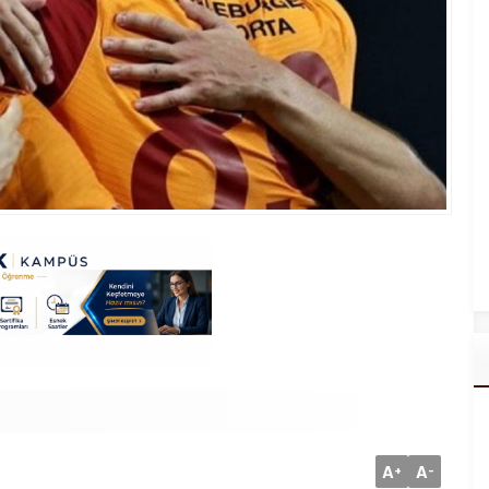
A
A
+
-