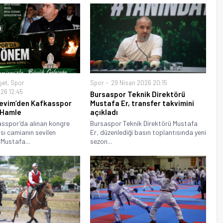
şet
,
Spor
Spor
29 Nisan 2026 20:15
26 12:45
Bursaspor Teknik Direktörü
evim’den Kafkasspor
Mustafa Er, transfer takvimini
i Hamle
açıkladı
asspor’da alınan kongre
Bursaspor Teknik Direktörü Mustafa
sı camianın sevilen
Er, düzenlediği basın toplantısında yeni
 Mustafa...
sezon...