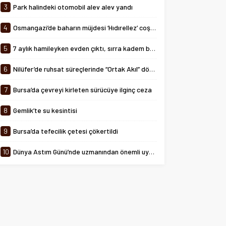
arasında...
3
Park halindeki otomobil alev alev yandı
4
Osmangazi’de baharın müjdesi ‘Hıdırellez’ coşkuyla kutlandı
5
7 aylık hamileyken evden çıktı, sırra kadem bastı
6
Nilüfer’de ruhsat süreçlerinde “Ortak Akıl” dönemi
7
Bursa’da çevreyi kirleten sürücüye ilginç ceza
8
Gemlik’te su kesintisi
9
Bursa’da tefecilik çetesi çökertildi
10
Dünya Astım Günü’nde uzmanından önemli uyarılar