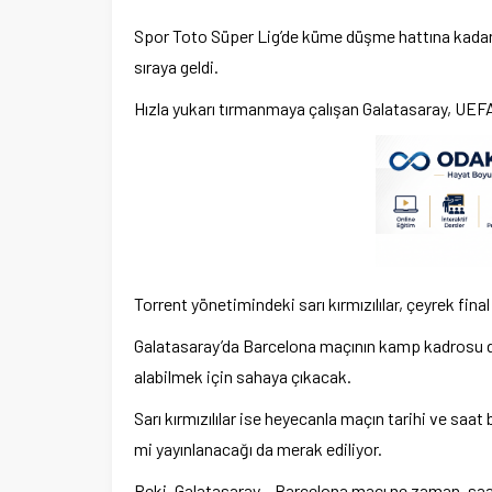
Spor Toto Süper Lig’de küme düşme hattına kadar ge
sıraya geldi.
Hızla yukarı tırmanmaya çalışan Galatasaray, UEFA
Torrent yönetimindeki sarı kırmızılılar, çeyrek fina
Galatasaray’da Barcelona maçının kamp kadrosu da b
alabilmek için sahaya çıkacak.
Sarı kırmızılılar ise heyecanla maçın tarihi ve saat 
mi yayınlanacağı da merak ediliyor.
Peki, Galatasaray – Barcelona maçı ne zaman, saa