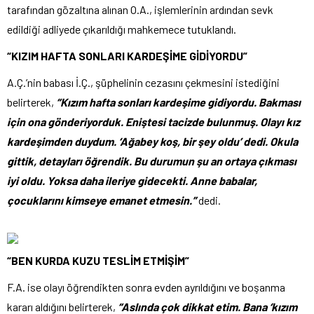
tarafından gözaltına alınan O.A., işlemlerinin ardından sevk
edildiği adliyede çıkarıldığı mahkemece tutuklandı.
“KIZIM HAFTA SONLARI KARDEŞİME GİDİYORDU”
A.Ç.’nin babası İ.Ç., şüphelinin cezasını çekmesini istediğini
belirterek,
“Kızım hafta sonları kardeşime gidiyordu. Bakması
için ona gönderiyorduk. Eniştesi tacizde bulunmuş. Olayı kız
kardeşimden duydum. ‘Ağabey koş, bir şey oldu’ dedi. Okula
gittik, detayları öğrendik. Bu durumun şu an ortaya çıkması
iyi oldu. Yoksa daha ileriye gidecekti. Anne babalar,
çocuklarını kimseye emanet etmesin.”
dedi.
“BEN KURDA KUZU TESLİM ETMİŞİM”
F.A. ise olayı öğrendikten sonra evden ayrıldığını ve boşanma
kararı aldığını belirterek,
“Aslında çok dikkat etim. Bana ‘kızım