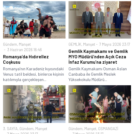
Gündem
,
Manşet
GEMLİK
,
Manşet
7 Mayıs 2026 23:17
3 Haziran 2026 16:46
Gemlik Kaymakamı ve Gemlik
Romanya’da Hıdırellez
MYO Müdürü’nden Açık Ceza
Coşkusu
İnfaz Kurumu’na ziyaret
Romanya’nın Karadeniz kıyısındaki
Gemlik Kaymakamı Osman Aslan
Venus tatil beldesi, binlerce kişinin
Canbaba ile Gemlik Meslek
katılımıyla gerçekleşen...
Yüksekokulu Müdürü...
3. SAYFA
,
Gündem
,
Manşet
Gündem
,
Manşet
,
OSMANGAZİ
7 Mayıs 2026 23:17
7 Mayıs 2026 23:17