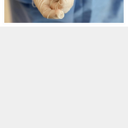
5 NISAN 2022 00:02
A
A
ABONE OL
+
-
Tayvan’da, Sağlık Bakanlığı tarafından görevlendirilen uzmanların
katıldığı bir panelin ardında, başkent Taipei’de yaşayan 50’li
yaşlarında olan Yu soyadlı bir kadının koronavirüs aşısına bağlı