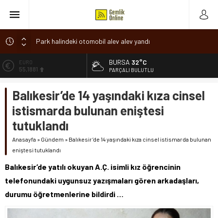
Park halindeki otomobil alev alev yandı
Osmangazi’de baharın müjdesi ‘Hıdırellez’ coşkuyla kutlandı
BURSA
32°C
ALTIN
6.660,55
7 aylık hamileyken evden çıktı, sırra kadem bastı
PARÇALI BULUTLU
Nilüfer’de ruhsat süreçlerinde “Ortak Akıl” dönemi
BİST
Balıkesir’de 14 yaşındaki kıza cinsel
13.779,39
Romanya’da Hıdırellez Coşkusu
istismarda bulunan eniştesi
DOLAR
47,7111
tutuklandı
EURO
Anasayfa
»
Gündem
»
Balıkesir’de 14 yaşındaki kıza cinsel istismarda bulunan
55,1881
eniştesi tutuklandı
Balıkesir’de yatılı okuyan A.Ç. isimli kız öğrencinin
telefonundaki uygunsuz yazışmaları gören arkadaşları,
durumu öğretmenlerine bildirdi …