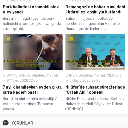
Park halindeki otomobil alev
Osmangazi’de baharın müjdesi
alev yandı
‘Hıdırellez’ coşkuyla kutlandı
Bursa'nın İnegöl ilçesinde park
Baharın müjdecisi, bolluk ve
halindeki otomobil çıkan yangında
bereketin simgesi olan Hıdırellez,
zarar gördü.
Osmangazi’de binlerce...
3. SAYFA
,
BURSA
,
Gündem
,
Manşet
BURSA
,
Gündem
,
Manşet
,
NİLÜFER
6 Mayıs 2026 22:55
6 Mayıs 2026 22:55
7 aylık hamileyken evden çıktı,
Nilüfer’de ruhsat süreçlerinde
sırra kadem bastı
“Ortak Akıl” dönemi
Bursa'da dini nikahla evlendiği 7
Nilüfer Belediyesi ile Bursa Serbest
aylık hamile kadının "Babamın
Muhasebeci Mali Müşavirler Odası
yanına...
(BSMMMO)...
YORUMLAR