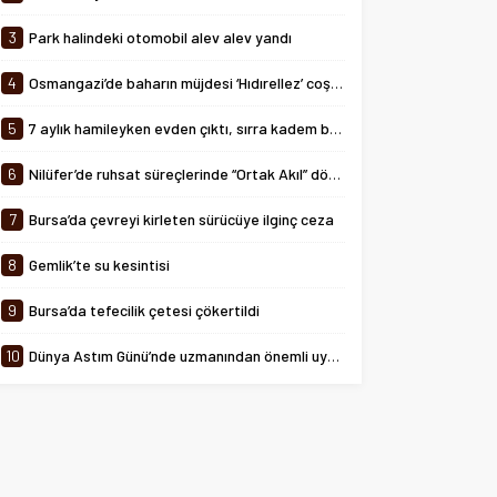
tarihinde 08:00-24:00 saatleri
arasında...
3
Park halindeki otomobil alev alev yandı
4
Osmangazi’de baharın müjdesi ‘Hıdırellez’ coşkuyla kutlandı
5
7 aylık hamileyken evden çıktı, sırra kadem bastı
6
Nilüfer’de ruhsat süreçlerinde “Ortak Akıl” dönemi
7
Bursa’da çevreyi kirleten sürücüye ilginç ceza
8
Gemlik’te su kesintisi
9
Bursa’da tefecilik çetesi çökertildi
10
Dünya Astım Günü’nde uzmanından önemli uyarılar