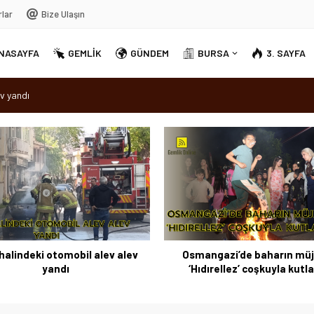
rlar
Bize Ulaşın
NASAYFA
GEMLİK
GÜNDEM
BURSA
3. SAYFA
v yandı
dırellez’ coşkuyla kutlandı
sırra kadem bastı
Ortak Akıl” dönemi
halindeki otomobil alev alev
Osmangazi’de baharın müj
yandı
‘Hıdırellez’ coşkuyla kutl