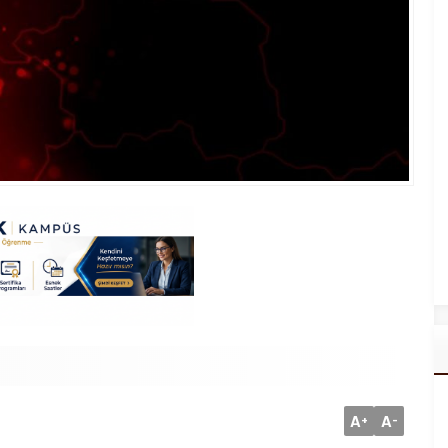
A
A
+
-