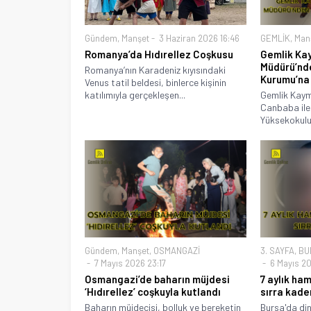
Gündem
,
Manşet
3 Haziran 2026 16:46
GEMLİK
,
Man
Romanya’da Hıdırellez Coşkusu
Gemlik Ka
Müdürü’nd
Romanya’nın Karadeniz kıyısındaki
Kurumu’na
Venus tatil beldesi, binlerce kişinin
katılımıyla gerçekleşen...
Gemlik Kay
Canbaba ile
Yüksekokulu
Gündem
,
Manşet
,
OSMANGAZİ
3. SAYFA
,
BU
7 Mayıs 2026 23:17
6 Mayıs 20
Osmangazi’de baharın müjdesi
7 aylık ha
‘Hıdırellez’ coşkuyla kutlandı
sırra kade
Baharın müjdecisi, bolluk ve bereketin
Bursa'da dini