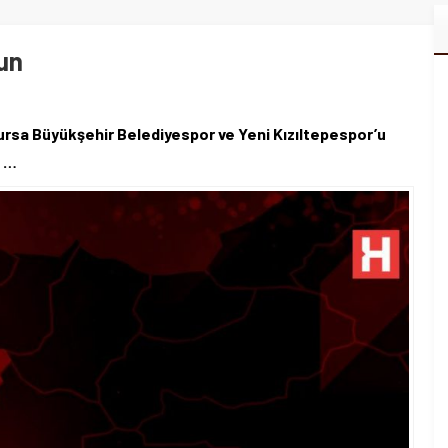
un
ursa Büyükşehir Belediyespor ve Yeni Kızıltepespor’u
n …