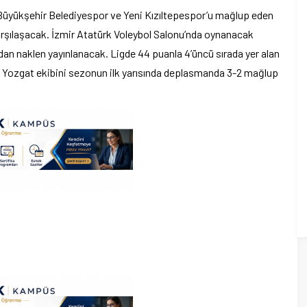
Büyükşehir Belediyespor ve Yeni Kızıltepespor’u mağlup eden
arşılaşacak. İzmir Atatürk Voleybol Salonu’nda oynanacak
’dan naklen yayınlanacak. Ligde 44 puanla 4’üncü sırada yer alan
i Yozgat ekibini sezonun ilk yarısında deplasmanda 3-2 mağlup