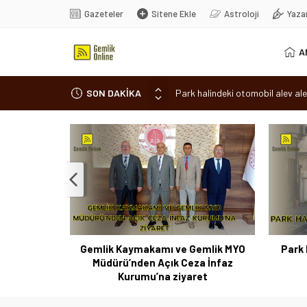
Gazeteler
Sitene Ekle
Astroloji
Yaza
A
SON DAKİKA
Park halindeki otomobil alev ale
Osmangazi’de baharın müjdesi ‘Hı
7 aylık hamileyken evden çıktı, 
Nilüfer’de ruhsat süreçlerinde “
Romanya’da Hıdırellez Coşkusu
 Coşkusu
Gemlik Kaymakamı ve Gemlik MYO
Park 
Müdürü’nden Açık Ceza İnfaz
Kurumu’na ziyaret