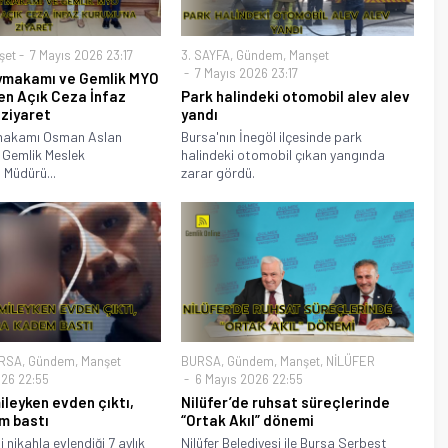
şet
7 Mayıs 2026 23:17
3. SAYFA
,
Gündem
,
Manşet
7 Mayıs 2026 23:17
ymakamı ve Gemlik MYO
en Açık Ceza İnfaz
Park halindeki otomobil alev alev
 ziyaret
yandı
makamı Osman Aslan
Bursa'nın İnegöl ilçesinde park
 Gemlik Meslek
halindeki otomobil çıkan yangında
 Müdürü...
zarar gördü.
RSA
,
Gündem
,
Manşet
BURSA
,
Gündem
,
Manşet
,
NİLÜFER
26 22:55
6 Mayıs 2026 22:55
mileyken evden çıktı,
Nilüfer’de ruhsat süreçlerinde
m bastı
“Ortak Akıl” dönemi
 nikahla evlendiği 7 aylık
Nilüfer Belediyesi ile Bursa Serbest