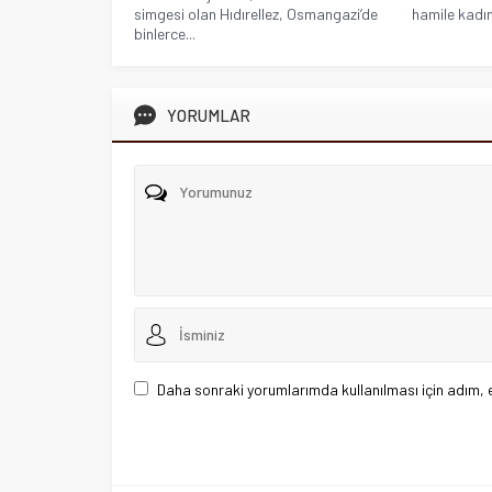
simgesi olan Hıdırellez, Osmangazi’de
hamile kadın
binlerce...
YORUMLAR
Daha sonraki yorumlarımda kullanılması için adım, 